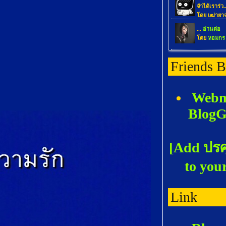
Friends B
Webm
Blog
[Add ปรศ
to you
Link