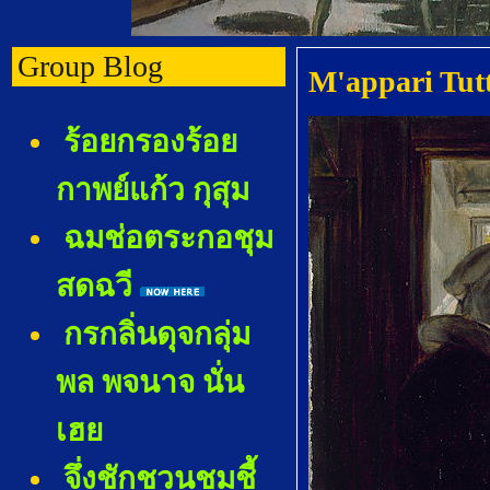
Group Blog
M'appari Tut
ร้อยกรองร้อ
กาพย์แก้ว กุสุม
ฉมช่อตระกอชุม
สดฉวี
กรกลิ่นดุจกลุ่ม
พล พจนาจ นั่น
เฮ
จึ่งชักชวนชมชี้