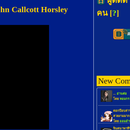
ผู้ติดต
hn Callcott Horsley
คน [
?
]
New Com