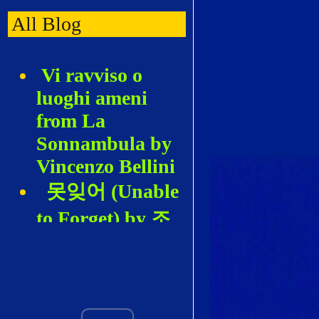
All Blog
Vi ravviso o
luoghi ameni
from La
Sonnambula by
Vincenzo Bellini
못잊어 (Unable
to Forget) by 조
혜영 (Hyeyoung
Cho)
De los Álamos
vengo, Madre by