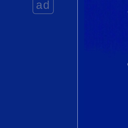
ad
Joaquín Rodrigo
Love's
Philosophy by
Roger Quilter
初恋 (
Hatsukoi)by
Tatsunosuke
Koshitani (越谷
達之助)
Vainement, ma
bien-aimée" from
Le Roi d'Ys by
Édouard Lalo