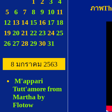
1
2
3
4
ภาพThe
5
6
7
8
9
10
11
12
13
14
15
16
17
18
19
20
21
22
23
24
25
26
27
28
29
30
31
8 มกราคม 2563
M'appari
Tutt'amore from
Martha by
Flotow