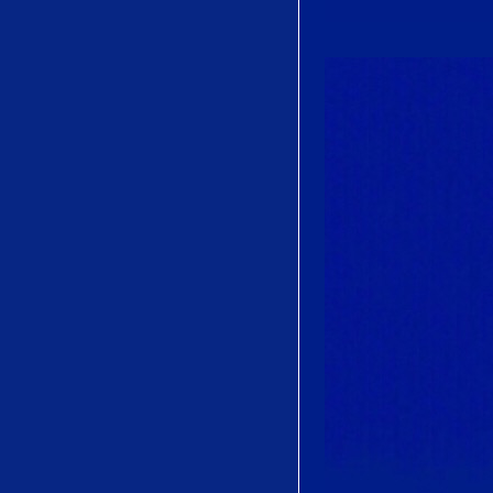
宵待草
(Yoimachigusa)
by Tadasuke Ōno
(多忠亮)
Quel trouble
inconnu..Salut,
Demeure Chaste
Et Pure from
Faust by Charles
Gounod
Je suis seul..Ah!
fuyez douce
image from
Manon by Jules