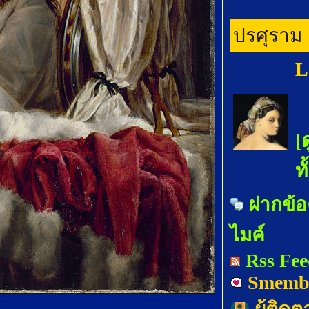
ปรศุราม
L
[
ท
ฝากข้อ
ไมค์
Rss Fe
Smemb