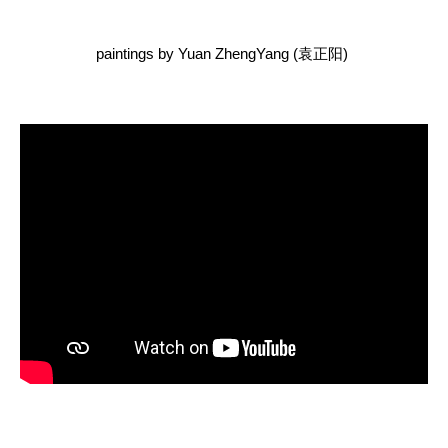
paintings by Yuan ZhengYang (袁正阳)