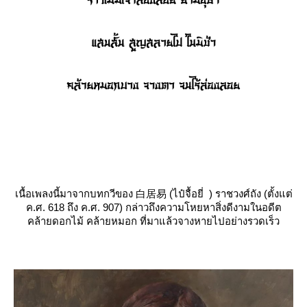
เนื้อเพลงนี้มาจากบทกวี​ของ​ 白居易 (ไป๋จื้อยี่ ) ราชวงศ์​ถัง​ (ตั้งแต่
ค.ศ. 618 ถึง ค.ศ. 907) กล่าวถึงความโหยหาสิ่งดีงามในอดีต​
คล้ายดอกไม้​ คล้ายหมอก​ ที่มาแล้วจางหายไปอย่างรวดเร็ว​