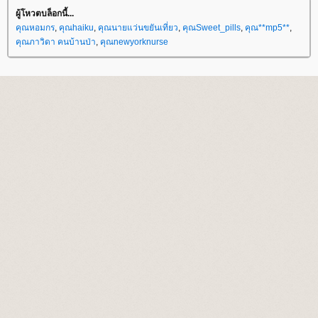
ผู้โหวตบล็อกนี้...
คุณหอมกร
,
คุณhaiku
,
คุณนายแว่นขยันเที่ยว
,
คุณSweet_pills
,
คุณ**mp5**
,
คุณภาวิดา คนบ้านป่า
,
คุณnewyorknurse