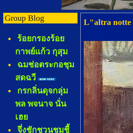
Group Blog
L"altra nott
ร้อยกรองร้อ
กาพย์แก้ว กุสุม
ฉมช่อตระกอชุม
สดฉวี
กรกลิ่นดุจกลุ่ม
พล พจนาจ นั่น
เฮ
จึ่งชักชวนชมชี้