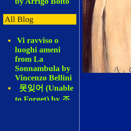
by Arrigo Boito
All Blog
Vi ravviso o
luoghi ameni
from La
Sonnambula by
Vincenzo Bellini
못잊어 (Unable
to Forget) by 조
혜영 (Hyeyoung
Cho)
De los Álamos