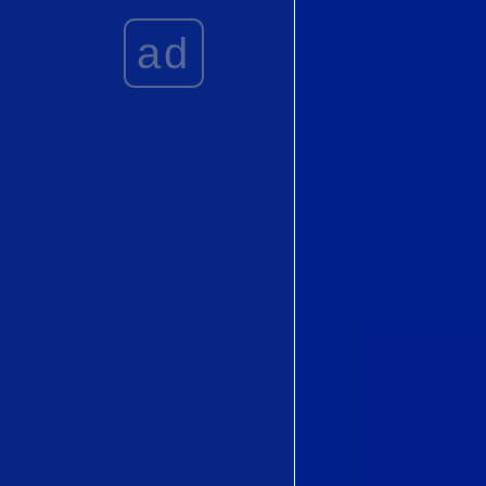
vengo, Madre by
ad
Joaquín Rodrigo
Love's
Philosophy by
Roger Quilter
初恋 (
Hatsukoi)by
Tatsunosuke
Koshitani (越谷
達之助)
Vainement, ma
bien-aimée" from
Le Roi d'Ys by