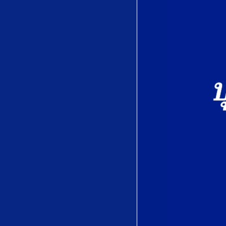
Édouard Lalo
宵待草
(Yoimachigusa)
by Tadasuke Ōno
(多忠亮)
Quel trouble
inconnu..Salut,
Demeure Chaste
Et Pure from
Faust by Charles
Gounod
Je suis seul..Ah!
fuyez douce
image from