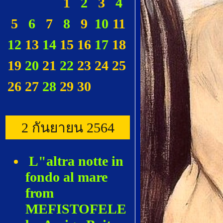
1
2
3
4
5
6
7
8
9
10
11
12
13
14
15
16
17
18
19
20
21
22
23
24
25
26
27
28
29
30
2 กันยายน 2564
L"altra notte in
fondo al mare
from
MEFISTOFELE