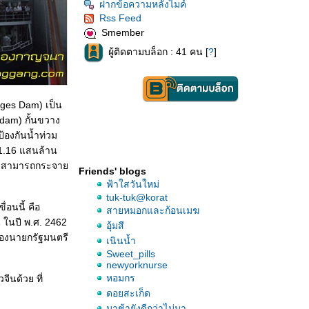
ฝากข้อความหลังไมค์
Rss Feed
Smember
ผู้ติดตามบล็อก : 41 คน [
?
]
rges Dam) เป็น
 dam) กั้นขวาง
้องกันน้ำท่วม
 1.16 แสนล้าน
โมง สามารถกระจา
Friends' blogs
ฟ้าใสวันใหม่
tuk-tuk@korat
่อนนี้ คือ
สายหมอกและก้อนเมฆ
น ในปี พ.ศ. 2462
อุ้มสี
ของนายกรัฐมนตรี
เนินน้ำ
Sweet_pills
newyorknurse
หอมกร
ีนด้วย ที่
ดอยสะเก็ด
มาช้ายังดีกว่าไม่มา