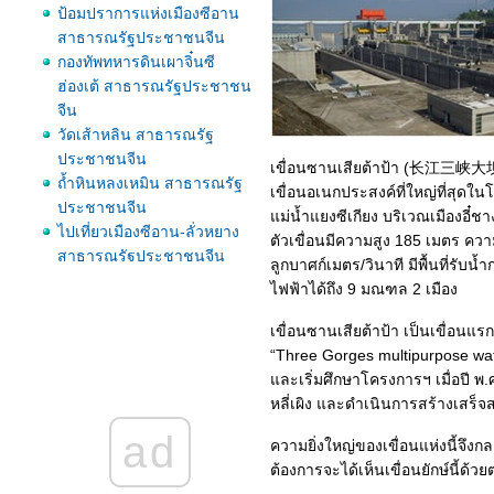
ป้อมปราการแห่งเมืองซีอาน
สาธารณรัฐประชาชนจีน
กองทัพทหารดินเผาจิ๋นซี
ฮ่องเต้ สาธารณรัฐประชาชน
จีน
วัดเส้าหลิน สาธารณรัฐ
ประชาชนจีน
เขื่อนซานเสียต้าป้า (长江三峡大坝) ม
ถ้ำหินหลงเหมิน สาธารณรัฐ
เขื่อนอเนกประสงค์ที่ใหญ่ที่สุดใ
ประชาชนจีน
ม่น้ำแยงซีเกียง บริเวณเมืองอี๋
ไปเที่ยวเมืองซีอาน-ลั่วหยาง
ตัวเขื่อนมีความสูง 185 เมตร คว
สาธารณรัฐประชาชนจีน
ลูกบาศก์เมตร/วินาที มีพื้นที่ร
ไปเที่ยวโตเกียวและภูเขาไฟ
ไฟฟ้าได้ถึง 9 มณฑล 2 เมือง
ฟูจิ ประเทศญี่ปุ่น
ไปเที่ยวฮอกไกโดและโอซาก้
เขื่อนซานเสียต้าป้า เป็นเขื่อนแร
า ประเทศญี่ปุ่น
“Three Gorges multipurpose water
อุทยานแห่งชาติจิ่วจ้ายโกว
ละเริ่มศึกษาโครงการฯ เมื่อปี พ
สาธารณรัฐประชาชนจีน
หลี่เผิง และดำเนินการสร้างเสร็จ
อุทยานแห่งชาติหวงหลง
ad
ความยิ่งใหญ่ของเขื่อนแห่งนี้จึงก
สาธารณรัฐประชาชนจีน
ต้องการจะได้เห็นเขื่อนยักษ์นี้ด้วย
ถนนสายเสียงดนตรีแห่งญี่ปุ่น