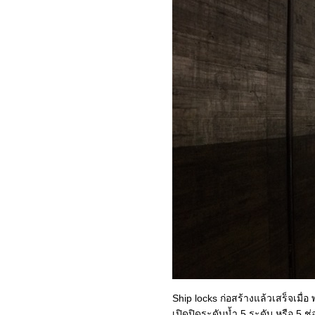
ห่งศิลปะบาโรก
เสน่ห์ยุโรปตะวันออก : 9-
ฮัลล์สตัทท์ (Hallstatt) เมืองริม
ทะเลสาบที่สวยที่สุดในโลก
เสน่ห์ยุโรปตะวันออก : 8-เช
สกี้ ครุมลอฟ (Cesky
Krumlov) ไข่มุกเม็ดงามแห่ง
บฮีเมี
เสน่ห์ยุโรปตะวันออก : 7-
คาร์โลวี วารี (Karlovy Vary)
เมืองสปาโรแมนติก
เสน่ห์ยุโรปตะวันออก : 6-กรุง
ปราก (Prague) อัญมณีเม็ด
งามแห่งยุโรป
เสน่ห์ยุโรปตะวันออก : 5-
ปราสาทแห่งกรุงปราก
(Prague Castle)
เสน่ห์ยุโรปตะวันออก : 4-บรา
ติสลาวา (Bratislava) เมือง
หลวงที่มีอาณาเขตติดกับสอง
Ship locks ก่อสร้างแล้วเสร็จเมื
ประเทศ
เปิดปิดระดับน้ำ 5 ระดับ หรือ 5 