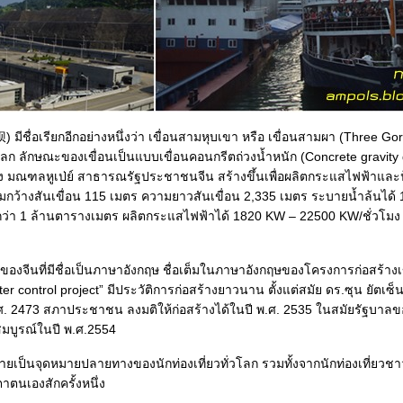
ีชื่อเรียกอีกอย่างหนึ่งว่า เขื่อนสามหุบเขา หรือ เขื่อนสามผา (Three Go
นโลก ลักษณะของเขื่อนเป็นแบบเขื่อนคอนกรีตถ่วงน้ำหนัก (Concrete gravity
ชาง มณฑลหูเป่ย์ สาธารณรัฐประชาชนจีน สร้างขึ้นเพื่อผลิตกระแสไฟฟ้าและป
ามกว้างสันเขื่อน 115 เมตร ความยาวสันเขื่อน 2,335 เมตร ระบายน้ำล้นได้
ับน้ำกว่า 1 ล้านตารางเมตร ผลิตกระแสไฟฟ้าได้ 1820 KW – 22500 KW/ชั่ว
กของจีนที่มีชื่อเป็นภาษาอังกฤษ ชื่อเต็มในภาษาอังกฤษของโครงการก่อสร้างเขื
 control project” มีประวัติการก่อสร้างยาวนาน ตั้งแต่สมัย ดร.ซุน ยัตเซ็
.ศ. 2473 สภาประชาชน ลงมติให้ก่อสร้างได้ในปี พ.ศ. 2535 ในสมัยรัฐบาล
สมบูรณ์ในปี พ.ศ.2554
ลายเป็นจุดหมายปลายทางของนักท่องเที่ยวทั่วโลก รวมทั้งจากนักท่องเที่ยวชาวจ
ตาตนเองสักครั้งหนึ่ง