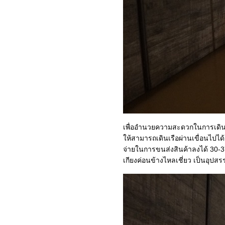
เสน่ห์ญี่ปุ่น : 10-ไปชอปปิ้งกัน
เถอะ
เสน่ห์ญี่ปุ่น : 09-ชมซากุระที่
สวนอุเอะโนะ
เสน่ห์ญี่ปุ่น : 08-ศาลเจ้าเมจิ
เสน่ห์ญี่ปุ่น : 07-วัดอาซากุสะ
เสน่ห์ญี่ปุ่น : 06-ภูเขาไฟฟูจิ
เสน่ห์ญี่ปุ่น : 05-ล่องเรือโจร
สลัดไปศาลเจ้าฮาโกเน่
เสน่ห์ญี่ปุ่น : 04-วัดคินคะคูจิ
เสน่ห์ญี่ปุ่น : 03-ศาลเจ้าฟูชิมิ
เพื่ออำนวยความสะดวกในการเดินเรื
อินาริ
ห้สามารถเดินเรือผ่านเขื่อนไปได้
เสน่ห์ญี่ปุ่น : 02-วัดคิโยมิสึ
จ่ายในการขนส่งสินค้าลงได้ 30-37
(วัดน้ำใส)
เกียงค่อนข้างไหลเชี่ยว เป็นอุปส
เสน่ห์ญี่ปุ่น : 01-อารัมภบท
เสน่ห์ยุโรปตะวันออก : 11-
เวียนนา (Vienna) เมืองแห่ง
ศิลปะและดนตรีของโลก
เสน่ห์ยุโรปตะวันออก : 10-ซา
ลส์บูร์ก (Salzburg) นครหลวง