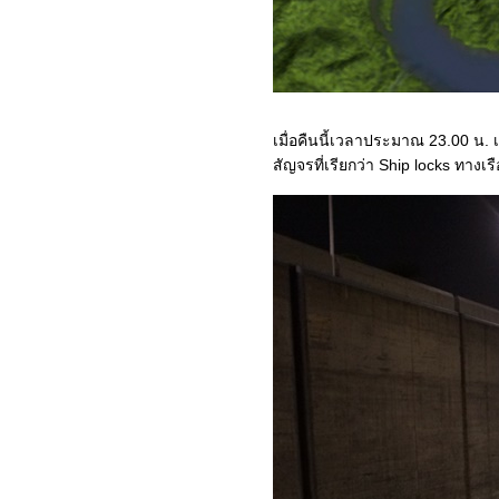
เสน่ห์ฝรั่งเศส : 05-เมืองการ์
กาซอน (Carcassonne)
เสน่ห์ฝรั่งเศส : 04-สะพานส่ง
น้ำโรมัน (Pont du Gard)
เสน่ห์ฝรั่งเศส : 03-เมืองกาซิส
(Cassis)
เมื่อคืนนี้เวลาประมาณ 23.00 น. 
เสน่ห์ฝรั่งเศส : 02-โมนาโก
สัญจรที่เรียกว่า Ship locks ทาง
(Monaco)
เสน่ห์ฝรั่งเศส : 01-อารัมภบท
ล่องแยงซีเกียง : 05-ซื้อของ
ฝากที่เมืองโบราณฉือชีโข่ว
(Ciqikou Ancient Town)
ล่องแยงซีเกียง : 04-เขื่อน
ซานเสียต้าป้า (Three
Gorges Dam)
ล่องแยงซีเกียง : 03-ธารน้ำ
นางฟ้า (Goddess Stream)
ล่องแยงซีเกียง : 02-เจดีย์สือ
เป่าใจ้ (Shibaozhai Pagoda)
ล่องแยงซีเกียง : 01-เรือเซ็นจู
รี พารากอน (Century
Paragon)