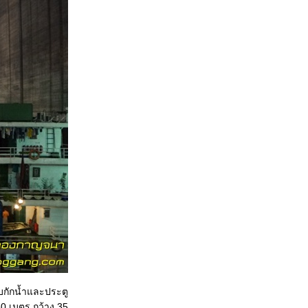
็บกักน้ำและประตู
80 เมตร กว้าง 35