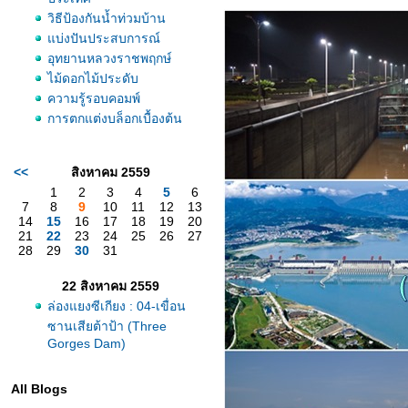
วิธีป้องกันน้ำท่วมบ้าน
บ่งปันประสบการณ์
อุทยานหลวงราชพฤกษ์
ไม้ดอกไม้ประดับ
ความรู้รอบคอมพ์
การตกแต่งบล็อกเบื้องต้น
<<
สิงหาคม 2559
1
2
3
4
5
6
7
8
9
10
11
12
13
14
15
16
17
18
19
20
21
22
23
24
25
26
27
28
29
30
31
22 สิงหาคม 2559
ล่องแยงซีเกียง : 04-เขื่อน
ซานเสียต้าป้า (Three
Gorges Dam)
All Blogs