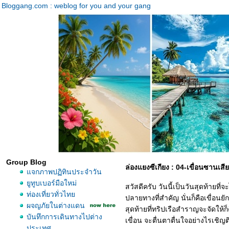
Bloggang.com : weblog for you and your gang
Group Blog
ล่องแยงซีเกียง : 04-เขื่อนซานเส
จกภาพปฏิทินประจำวัน
ูทูบเบอร์มือใหม่
สวัสดีครับ วันนี้เป็นวันสุดท้ายท
ท่องเที่ยวทั่วไท
ปลายทางที่สำคัญ นั่นก็คือเขื่อนยัก
ผจญภัยในต่างแดน
สุดท้ายที่ทริปเรือสำราญจะจัดให้
บันทึกการเดินทางไปต่าง
เขื่อน จะตื่นตาตื่นใจอย่างไรเชิ
ประเทศ