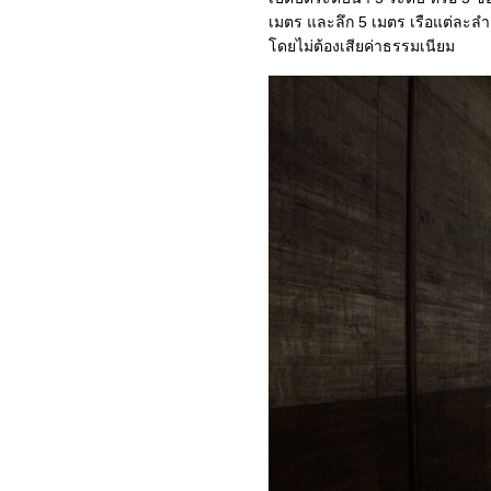
เสน่ห์ยุโรปตะวันออก : 3-
เมตร และลึก 5 เมตร เรือแต่ละลำ
บูดาเปสต์ (Budapest) ไข่มุก
ดยไม่ต้องเสียค่าธรรมเนียม
ห่งแม่น้ำดานูบ
เสน่ห์ยุโรปตะวันออก : 2-
เซนต์เทนเดอร์ (Szentendre)
เมืองศิลปินริมฝั่งแม่น้ำดานูบ
เสน่ห์ยุโรปตะวันออก : 1-
อารัมภบท
เสน่ห์นิวซีแลนด์ : 9-
ทะเลสาบปูคากิ (Lake
Pukaki)
เสน่ห์นิวซีแลนด์ : 8-เมืองเล็ก
ที่สงบเงียบ เต อานาว (Te
Anau)
เสน่ห์นิวซีแลนด์ : 7-ไปชมฟ
อร์ดที่มิลฟอร์ดซาวด์
(Milford Sound)
เสน่ห์นิวซีแลนด์ : 6-อุทยาน
ห่งชาติฟยอร์ดแลนด์
(Fiordland National Park)
เสน่ห์นิวซีแลนด์ : 5-ไปชมบัน