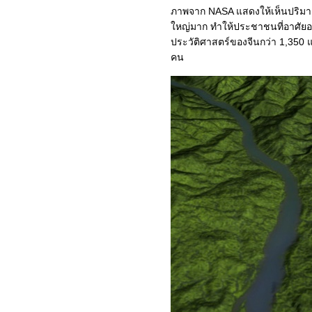
(Melody Road of Japan)
ภาพจาก NASA แสดงให้เห็นปริมาณน้
ไปเที่ยวเมืองคุนหมิง
หญ่มาก ทำให้ประชาชนที่อาศัยอยู่บ
สาธารณรัฐประชาชนจีน
ประวัติศาสตร์ของจีนกว่า 1,350 แ
เสน่ห์สวิตเซอร์แลนด์
คน
เสน่ห์สเปน-โปรตุเกส
เสน่ห์โครเอเชี
เสน่ห์ฝรั่งเศส : 11-มนต์เสน่ห์
ห่งกรุงปารีส
เสน่ห์ฝรั่งเศส : 10-พิพิธภัณฑ์
ลูฟวร์ (Louvre Museum)
เสน่ห์ฝรั่งเศส : 09-พระรา
ชวังแวร์ซาย (Chateau de
Versailles)
เสน่ห์ฝรั่งเศส : 08-มหาวิหา
รมงแซงมิเชล (Mont Saint-
Michel)
เสน่ห์ฝรั่งเศส : 07-ปราสาท
เชอนงโซ (Chateau de
Chenonceau)
เสน่ห์ฝรั่งเศส : 06-ปราสาท
อองบัวส์ (Royal Chateau of
Amboise)