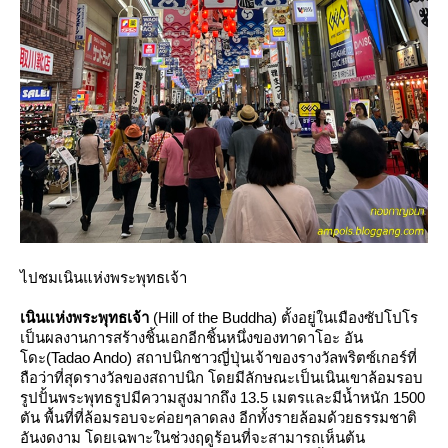
ไปชมเนินแห่งพระพุทธเจ้า
เนินแห่งพระพุทธเจ้า
(Hill of the Buddha) ตั้งอยู่ในเมืองซัปโปโร
เป็นผลงานการสร้างชิ้นเอกอีกชิ้นหนึ่งของทาดาโอะ อัน
ดะ(Tadao Ando) สถาปนิกชาวญี่ปุ่นเจ้าของรางวัลพริตซ์เกอร์ที่
ถือว่าที่สุดรางวัลของสถาปนิก โดยมีลักษณะเป็นเนินเขาล้อมรอบ
รูปปั้นพระพุทธรูปมีความสูงมากถึง 13.5 เมตรและมีน้ำหนัก 1500
ตัน พื้นที่ที่ล้อมรอบจะค่อยๆลาดลง อีกทั้งรายล้อมด้วยธรรมชาติ
อันงดงาม โดยเฉพาะในช่วงฤดูร้อนที่จะสามารถเห็นต้น