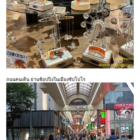
ถนนคนเดิน ย่านช้อปปิงในเมืองซัปโปโร