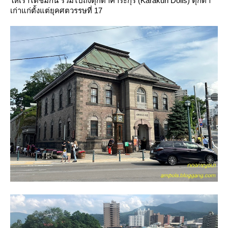
ห้เราได้ชมกัน รวมไปถึงตุ๊กตาคาระกุริ (Karakuri Dolls) ตุ๊กตา
เก่าแก่ตั้งแต่ยุคศตวรรษที่ 17