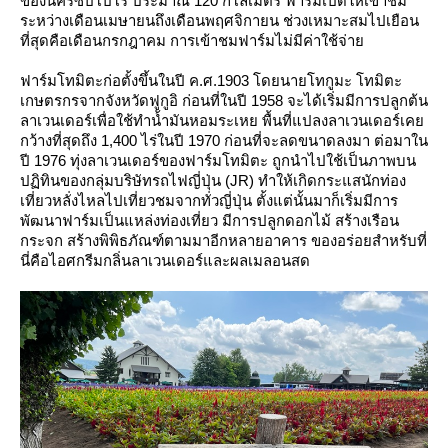
ของนครซัปโปโร ประมาณ 120 กิโลเมตร ฟาร์มเปิดให้เข้าชม
ระหว่างเดือนเมษายนถึงเดือนพฤศจิกายน ช่วงเหมาะสมไปเยือน
ที่สุดคือเดือนกรกฎาคม การเข้าชมฟาร์มไม่มีค่าใช้จ่า
ฟาร์มโทมิตะก่อตั้งขึ้นในปี ค.ศ.1903 โดยนายโทกูมะ โทมิตะ
เกษตรกรจากจังหวัดฟูกูอิ ก่อนที่ในปี 1958 จะได้เริ่มมีการปลูกต้น
ลาเวนเดอร์เพื่อใช้ทำน้ำมันหอมระเหย พื้นที่แปลงลาเวนเดอร์เค
กว้างที่สุดถึง 1,400 ไร่ในปี 1970 ก่อนที่จะลดขนาดลงมา ต่อมาใน
ปี 1976 ทุ่งลาเวนเดอร์ของฟาร์มโทมิตะ ถูกนำไปใช้เป็นภาพบน
ปฏิทินของกลุ่มบริษัทรถไฟญี่ปุ่น (JR) ทำให้เกิดกระแสนักท่อง
เที่ยวหลั่งไหลไปเที่ยวชมจากทั่วญี่ปุ่น ตั้งแต่นั้นมาก็เริ่มมีการ
พัฒนาฟาร์มเป็นแหล่งท่องเที่ยว มีการปลูกดอกไม้ สร้างเรือน
กระจก สร้างพิพิธภัณฑ์ตามมาอีกหลายอาคาร ของอร่อยสำหรับที่
นี่คือไอศกรีมกลิ่นลาเวนเดอร์และผลเมลอนสด