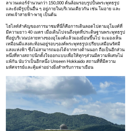
ลาเวนเดอร์จำนวนกว่า 150,000 ต้นล้อมรอบรูปปั้นพระพุทธรูป
ละยังมีรูปปั้นอื่น ๆ อยู่ภายในบริเวณเดียวกัน เช่น โมอาย และ
เทพเจ้าสายฟ้า-พายุ เป็นต้น
ไฮไลท์สำคัญของการมาชมที่นี่ก็คือการเดินลอดไปตามอุโมงค์ที่
มีความยาว 40 เมตร เมื่อเดินไปจนถึงจุดที่ประดิษฐานพระพุทธรูป
ที่อยู่บริเวณปลายทางของอุโมงค์แล้วมองย้อนขึ้นไป จะมองเห็น
เหมือนมีแสงสะท้อนอยู่รอบๆองค์พระพุทธรูปเปรียบเสมือนรัศมี
สงแห่งฟ้า ซึ่งไม่สามารถมองได้จากทางด้านนอก ถือเป็นอีกส่วน
หนึ่งที่ทางสถาปนิกตั้งใจออกแบบเพื่อให้ทุกๆส่วนมีความพิเศษไม่
พ้กัน นับว่าเป็นอีกหนึ่ง Unseen Hokkaido สถานที่ที่มีความ
มหัศจรรย์และคุ้มค่าอย่างยิ่งสำหรับการมาเยือน