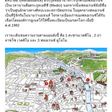
ศิลปวิทยา(Renaissance) ตระกูลที่มีอำนาจการปกครองฟลอเรนซ์
เป็นเวลานานคือตระกูลเมดีชี (Medici) นอกจากนั้นฟลอเรนซ์ยังมีชื่อ
ว่าเป็นศูนย์กลางทางศิลปะและสถาปัตยกรรม ในยุคกลางฟลอเรนซ์
เป็นที่รู้จักกันในนามว่าเอเธนส์ ใจกลางเมืองเก่าของฟลอเรนซ์ได้รับ
เลือกโดยองค์การยูเนสโก้ให้ขึ้นทะเบียนเป็นมรดกโลก เมื่อปี
ค.ศ.1982
เราจะเดินชมความงามตามแผนผังนี้ คือ 1.สะพานเวคคิโอ , 2.ปา
ลาซโซ เวคคิโอ และ 3.ฟลอเรนซ์ ดูโอโม