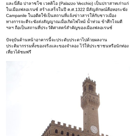
ละนี่คือ ปาลาซโซ เวคคิโอ (Palazzo Vecchio) เป็นปราสาทเก่าแก่
นเมืองฟลอเรนซ์ สร้างเสร็จในปี ค.ศ.1322 มีสัญลักษณ์คือหอระฆัง
Campanile ในอดีตใช้เป็นสถานที่แจ้งข่าวสารให้กับชาวเมือง
ทางการจะตีระฆังส่งสัญญาณเมื่อเกิดไฟไหม้ น้ำท่วม ข้าศึกโจมตี
ฯลฯ ถือเป็นสถานที่ประวัติศาสตร์สำคัญของเมืองฟลอเรนซ์
ปัจจุบันด้านหน้าอาคารนี้จะประดับประดาไปด้วยผลงาน
ประติมากรรมทั้งของจริงและของจำลอง ไว้ให้ประชาชนหรือนักท่อง
เที่ยวได้ชมฟรี