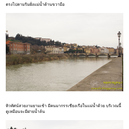
ตรงไปตามริมฝั่งแม่น้ำด้านขวามือ
ทิวทัศน์สวยงามยามเช้า มีคนมากรรเชียงเรือในแม่น้ำด้วย บริเวณนี้
ดูเหมือนจะมีฝายน้ำล้น