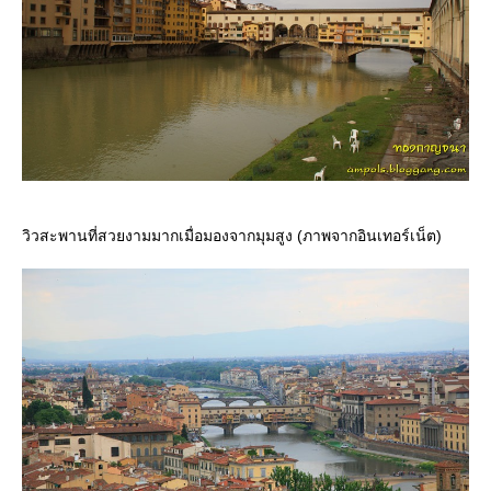
วิวสะพานที่สวยงามมากเมื่อมองจากมุมสูง (ภาพจากอินเทอร์เน็ต)