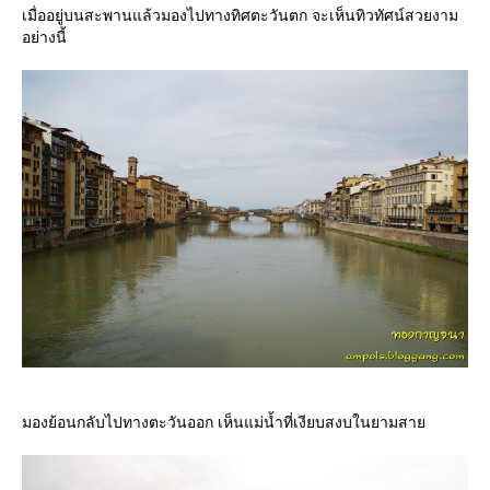
เมื่ออยู่บนสะพานแล้วมองไปทางทิศตะวันตก จะเห็นทิวทัศน์สวยงาม
อย่างนี้
มองย้อนกลับไปทางตะวันออก เห็นแม่น้ำที่เงียบสงบในยามสา