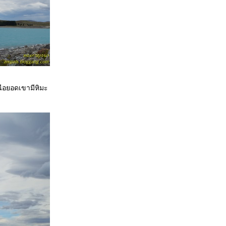
นือยอดเขามีหิมะ