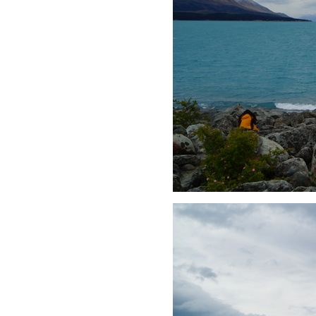
กาซอน (Carcassonne)
เสน่ห์ฝรั่งเศส : 04-สะพานส่ง
น้ำโรมัน (Pont du Gard)
เสน่ห์ฝรั่งเศส : 03-เมืองกาซิส
(Cassis)
เสน่ห์ฝรั่งเศส : 02-โมนาโก
(Monaco)
เสน่ห์ฝรั่งเศส : 01-อารัมภบท
ล่องแยงซีเกียง : 05-ซื้อของ
ฝากที่เมืองโบราณฉือชีโข่ว
(Ciqikou Ancient Town)
ล่องแยงซีเกียง : 04-เขื่อน
ซานเสียต้าป้า (Three
Gorges Dam)
ล่องแยงซีเกียง : 03-ธารน้ำ
นางฟ้า (Goddess Stream)
ล่องแยงซีเกียง : 02-เจดีย์สือ
เป่าใจ้ (Shibaozhai Pagoda)
ล่องแยงซีเกียง : 01-เรือเซ็นจู
รี พารากอน (Century
Paragon)