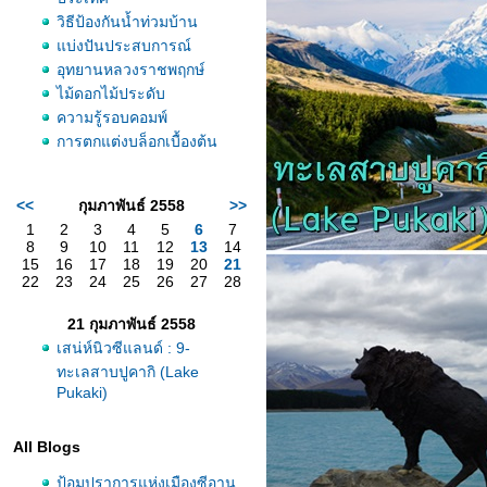
วิธีป้องกันน้ำท่วมบ้าน
บ่งปันประสบการณ์
อุทยานหลวงราชพฤกษ์
ไม้ดอกไม้ประดับ
ความรู้รอบคอมพ์
การตกแต่งบล็อกเบื้องต้น
<<
กุมภาพันธ์ 2558
>>
1
2
3
4
5
6
7
8
9
10
11
12
13
14
15
16
17
18
19
20
21
22
23
24
25
26
27
28
21 กุมภาพันธ์ 2558
เสน่ห์นิวซีแลนด์ : 9-
ทะเลสาบปูคากิ (Lake
Pukaki)
All Blogs
ป้อมปราการแห่งเมืองซีอาน