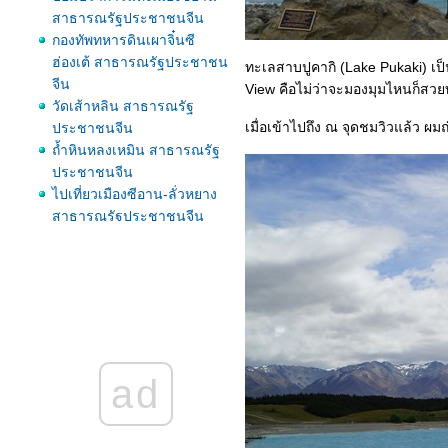
สาธารณรัฐประชาชนจีน
กองทัพทหารดินเผาจิ๋นซี
ฮ่องเต้ สาธารณรัฐประชาชน
ทะเลสาบปูคากิ (Lake Pukaki) เป็
จีน
View คือไม่ว่าจะมองมุมไหนก็สวยทั้
วัดเส้าหลิน สาธารณรัฐ
เมื่อเข้าไปถึง ณ จุดชมวิวแล้ว 
ประชาชนจีน
ถ้ำหินหลงเหมิน สาธารณรัฐ
ประชาชนจีน
ไปเที่ยวเมืองซีอาน-ลั่วหยาง
สาธารณรัฐประชาชนจีน
ไปเที่ยวโตเกียวและภูเขาไฟ
ฟูจิ ประเทศญี่ปุ่น
ไปเที่ยวฮอกไกโดและโอซาก้
า ประเทศญี่ปุ่น
อุทยานแห่งชาติจิ่วจ้ายโกว
สาธารณรัฐประชาชนจีน
อุทยานแห่งชาติหวงหลง
ad
สาธารณรัฐประชาชนจีน
ถนนสายเสียงดนตรีแห่งญี่ปุ่น
(Melody Road of Japan)