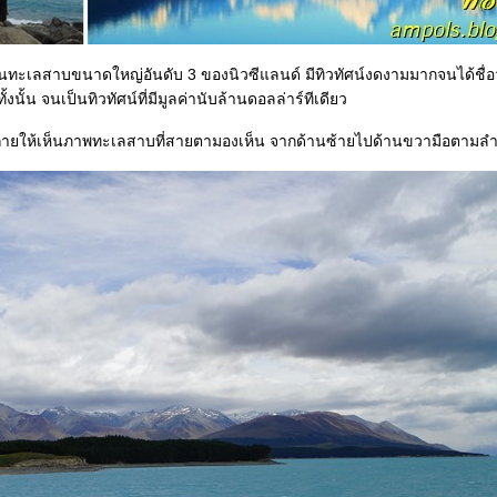
นทะเลสาบขนาดใหญ่อันดับ 3 ของนิวซีแลนด์ มีทิวทัศน์งดงามมากจนได้ชื่อว่
งนั้น จนเป็นทิวทัศน์ที่มีมูลค่านับล้านดอลล่าร์ทีเดียว
ผมถ่ายให้เห็นภาพทะเลสาบที่สายตามองเห็น จากด้านซ้ายไปด้านขวามือตามลำดั