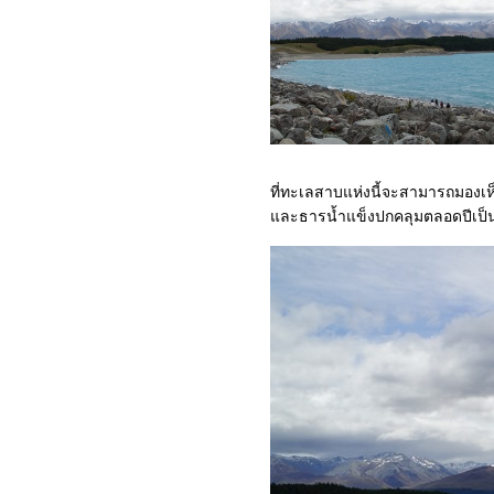
เสน่ห์ยุโรปตะวันออก : 9-
ฮัลล์สตัทท์ (Hallstatt) เมืองริม
ทะเลสาบที่สวยที่สุดในโลก
เสน่ห์ยุโรปตะวันออก : 8-เช
สกี้ ครุมลอฟ (Cesky
Krumlov) ไข่มุกเม็ดงามแห่ง
บฮีเมี
เสน่ห์ยุโรปตะวันออก : 7-
ที่ทะเลสาบแห่งนี้จะสามารถมองเห็
คาร์โลวี วารี (Karlovy Vary)
ละธารน้ำแข็งปกคลุมตลอดปีเป็
เมืองสปาโรแมนติก
เสน่ห์ยุโรปตะวันออก : 6-กรุง
ปราก (Prague) อัญมณีเม็ด
งามแห่งยุโรป
เสน่ห์ยุโรปตะวันออก : 5-
ปราสาทแห่งกรุงปราก
(Prague Castle)
เสน่ห์ยุโรปตะวันออก : 4-บรา
ติสลาวา (Bratislava) เมือง
หลวงที่มีอาณาเขตติดกับสอง
ประเทศ