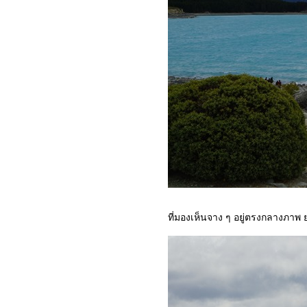
เสน่ห์ยุโรปตะวันออก : 3-
บูดาเปสต์ (Budapest) ไข่มุก
ห่งแม่น้ำดานูบ
เสน่ห์ยุโรปตะวันออก : 2-
เซนต์เทนเดอร์ (Szentendre)
เมืองศิลปินริมฝั่งแม่น้ำดานูบ
เสน่ห์ยุโรปตะวันออก : 1-
อารัมภบท
เสน่ห์นิวซีแลนด์ : 9-
ทะเลสาบปูคากิ (Lake
Pukaki)
เสน่ห์นิวซีแลนด์ : 8-เมืองเล็ก
ที่สงบเงียบ เต อานาว (Te
Anau)
เสน่ห์นิวซีแลนด์ : 7-ไปชมฟ
ที่มองเห็นจาง ๆ อยู่ตรงกลางภาพ
อร์ดที่มิลฟอร์ดซาวด์
(Milford Sound)
เสน่ห์นิวซีแลนด์ : 6-อุทยาน
ห่งชาติฟยอร์ดแลนด์
(Fiordland National Park)
เสน่ห์นิวซีแลนด์ : 5-ไปชมบัน
จี้จัมพ์ที่สะพานคาวารัว