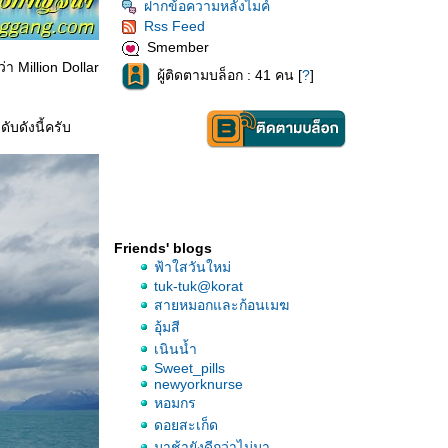
ฝากข้อความหลังไมค์
Rss Feed
Smember
า Million Dollar
ผู้ติดตามบล็อก : 41 คน [
?
]
บดังนี้ครับ
Friends' blogs
ฟ้าใสวันใหม่
tuk-tuk@korat
สายหมอกและก้อนเมฆ
อุ้มสี
เนินน้ำ
Sweet_pills
newyorknurse
หอมกร
ดอยสะเก็ด
มาช้ายังดีกว่าไม่มา