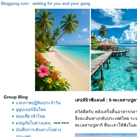
Bloggang.com : weblog for you and your gang
Group Blog
เสน่ห์นิวซีแลนด์ : 9-ทะเลสาบปูค
จกภาพปฏิทินประจำวัน
ูทูบเบอร์มือใหม่
สวัสดีครับ หลังเสร็จสิ้นอาหารกลางว
ท่องเที่ยวทั่วไท
จึงจะเดินทางกลับประเทศไทย ระห
ผจญภัยในต่างแดน
ทะเลสาบปูคากิ ที่จะเล่าให้ฟังในต
บันทึกการเดินทางไปต่าง
ประเทศ