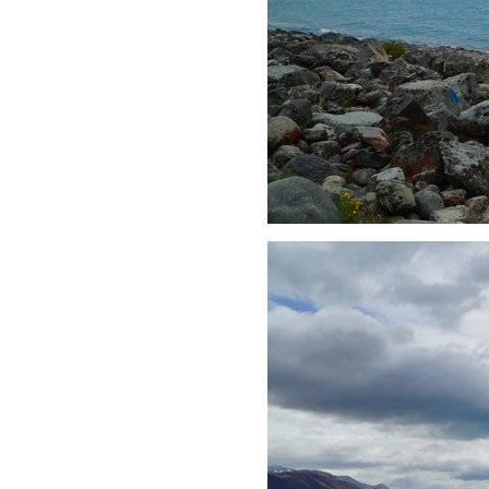
ไปเที่ยวเมืองคุนหมิง
สาธารณรัฐประชาชนจีน
เสน่ห์สวิตเซอร์แลนด์
เสน่ห์สเปน-โปรตุเกส
เสน่ห์โครเอเชี
เสน่ห์ฝรั่งเศส : 11-มนต์เสน่ห์
ห่งกรุงปารีส
เสน่ห์ฝรั่งเศส : 10-พิพิธภัณฑ์
ลูฟวร์ (Louvre Museum)
เสน่ห์ฝรั่งเศส : 09-พระรา
ชวังแวร์ซาย (Chateau de
Versailles)
เสน่ห์ฝรั่งเศส : 08-มหาวิหา
รมงแซงมิเชล (Mont Saint-
Michel)
เสน่ห์ฝรั่งเศส : 07-ปราสาท
เชอนงโซ (Chateau de
Chenonceau)
เสน่ห์ฝรั่งเศส : 06-ปราสาท
อองบัวส์ (Royal Chateau of
Amboise)
เสน่ห์ฝรั่งเศส : 05-เมืองการ์