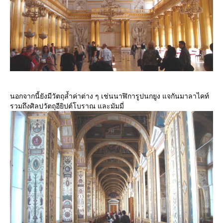
นอกจากนี้ยังมีวัตถุล้ำค่าต่าง ๆ เช่นนาฬิการูปนกยูง แจกันมาลาไคท์
รวมถึงศิลปวัตถุอียิปต์โบราณ และมัมมี่