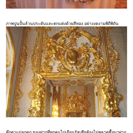
ภาพปูนปั้นล้วนประดับและตกแต่งด้วยสีทอง อย่างงดงามพิถีพิถัน
ตุ๊กตาแม่ลูกดก ของฝากที่ทุกคนไปเยือนรัสเซียต้องไม่พลาดซื้อมาฝาก