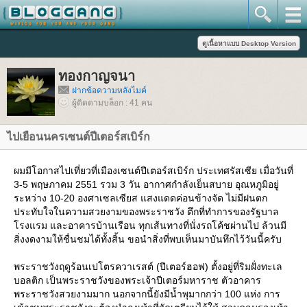
ทองกาญจนา
ฝากข้อความหลังไมค์
ผู้ติดตามบล็อก : 41 คน
ไปเยือนนครเซนต์ปีเตอร์สเบิร์ก
ผมมีโอกาสไปเที่ยวที่เมืองเซนต์ปีเตอร์สเบิร์ก ประเทศรัสเซีย เมื่อวันที่
3-5 พฤษภาคม 2551 รวม 3 วัน อากาศกำลังเย็นสบาย อุณหภูมิอยู่
ระหว่าง 10-20 องศาเซลเซียส แสงแดดค่อนข้างจัด ไม่มีฝนตก
ประทับใจในความสวยงามของพระราชวัง ตึกที่ทำการของรัฐบาล
รงแรม และอาคารบ้านเรือน ทุกเส้นทางที่นั่งรถโค้ชผ่านไป ล้วนมี
สิ่งงดงามให้ชื่นชมได้ทั้งสิ้น ขอนำสิ่งที่พบเห็นมาบันทึกไว้วันนี้ครับ
พระราชวังฤดูร้อนเปโตรควาเรสต์ (ปีเตอร์ฮอฟ) ตั้งอยู่ที่ริมฝั่งทะเล
บอลติก เป็นพระราชวังของพระเจ้าปีเตอร์มหาราช ตัวอาคาร
พระราชวังสวยงามมาก นอกจากนี้ยังมีน้ำพุมากกว่า 100 แห่ง การ