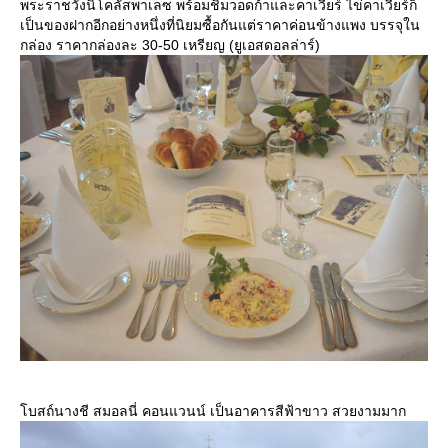
พระราชวังนิโคลัสพาเลซ พร้อมชิมวอดก้าและคาเวียร์ ไข่คาเวียร์ก็
เป็นของฝากอีกอย่างหนึ่งที่นิยมซื้อกันแต่ราคาค่อนข้างแพง บรรจุใน
กล่อง ราคากล่องละ 30-50 เหรียญ (ยูเอสดอลล่าร์)
บสถ์นางชี สมอลนี่ คอนแวนน์ เป็นอาคารสีฟ้าขาว สวยงามมาก