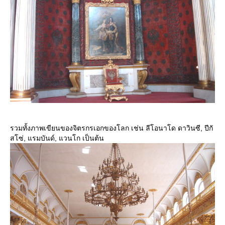
รวมทั้งภาพเขียนของจิตรกรเอกของโลก เช่น ลีโอนาโด ดาวินซี, ปีกั
สโซ่, แรมบันด์, แวนโก เป็นต้น