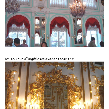
กระจกเงาบานใหญ่ที่มีกรอบสีทองลวดลายงดงาม