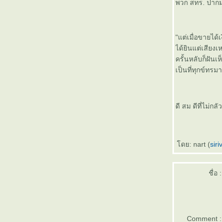
พวก สทร. ปากม
ผู้เฒ่าเล่าอดีต (๖) สามก๊กฉบับลิ่ว
ล้อ
ผู้เฒ่าเล่าอดีต (๔) เหตุเกิดที่พระรูป
ผู้เฒ่าเล่าอดีต (๕) บุญมีแต่กรรม
"แต่เมื่อขายได
บัง)
ได้ยินแต่เสีย
ผู้เฒ่าเล่าอดีต (๓) ที่ปรึกษาจำเป็น
ครั้นหลับก็ฝัน
ผู้เฒ่าเล่าอดีต (๒) โอกาสในการ
เป็นที่ทุกข์ทรม
ทำบุญ
ผู้เฒ่าเล่าอดีต (๑) เรื่องของคน
อบากเขียน
ดี สม ดีที่ไม่
คำปรารภ
ดย: nart (
siri
ชื่อ :
Comment :