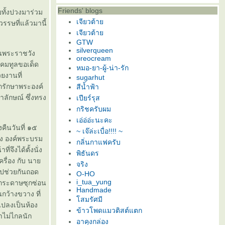
Friends' blogs
ยทั้งปวงมาร่วม
เจียวต้า
รรษที่แล้วมานี้
เจียวต้า
GTW
silverqueen
านพระราชวัง
oreocream
ังคมทูลขอเด็ด
หมอ-ยา-ผู้-น่า-รัก
ยงานที่
sugarhut
็กรักษาพระองค์
สีน้ำฟ้า
าลักษณ์ ซึ่งทรง
เปียร์รุส
กริชครับผม
เอ่อ่อ่ะนะคะ
งคืนวันที่ ๑๕
~ เจ๊ล่ะเบื่อ!!!! ~
่ง องค์พระบรม
กลิ่นกาแฟครับ
ึงได้ตั้งนั่ง
พิธันดร
ครื่อง กับ นา
จริง
้นไปช่วยกันถอด
O-HO
i_tua_yung
อกระดาษซุกซ่อน
Handmade
กว้างขวาง ที่
สมรัศมี
แปลงเป็นห้อง
ข้าวโพดแมวติสต์แตก
าไม่ไกลนัก
อาคุงกล่อง