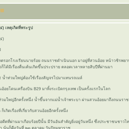
(๔) เหตุเกิดที่พระรูป
(๔)
ป
กตรอกโรงเรียนนายร้อย ถนนราชดำเนินนอก มาอยู่ที่สวนอ้อย หน้าวชิรพยาบ
็ได้มีเรื่องตื่นเต้นเกิดขึ้นประปราย ตลอดเวลาหลายสิบปีที่ผ่านมา
 น้ำท่วมใหญ่ต้องใช้เรื่องสัญจรไปมาแทนรถเมล์
้อยโดนเครื่องบิน B29 มาทิ้งระเบิดกรุงเทพ เป็นครั้งแรกในโลก
วมใหญ่อีกครั้งหนึ่ง น้ำขึ้นจากแม่น้ำเจ้าพระบา ผ่านสวนอ้อยมาถึงถนนราช
กิดเรื่องที่เกี่ยวกับสวนอ้อยอีกครั้งหนึ่ง
ีตที่ผ่านมาเกือบร้อยปีนั้น มีวันอันสำคัญยิ่งอยู่วันหนึ่ง ซึ่งประชาชนชาวไ
 นั่นก็คือวันที่ ๒๓ ตุลาคม วันปิยมหาราช