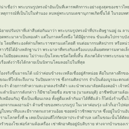
่ไม่น่าเชื่อว่า พระบรมรูปทรงม้าอันเป็นที่เคารพสักการะอย่างสูงสุดของชาวไท
เหตุการณ์ที่เป็นไปในทำนอง ลบหลู่พระบรมเดชานุภาพเกิดขึ้นได้ ในรอบทศว
ิยายปรัมปราที่เล่าสืบต่อกันมาว่า พระบรมรูปทรงม้าที่ประดิษฐานอยู่ ณ ล
ีมียอดพระมาลาเป็นทองคำ แต่ในกาลครั้งหนึ่ง ได้มีผู้ยากจน ข้นแค้นไปกราบบ
ีย โดยที่พระองค์ท่านก็พระราชทานแต่โดยดี จนต่อมากรมศิลปากร หรือหน่ว
นุสาวรีย์ได้อ้างหลักฐานว่า พระมาลาที่ทรงกับเครื่องแบบเต็มยศทหารมหาดเล
และไม่มียอดแหลม ไม่ว่าจะเป็นโลหะชนิดใดทั้งสิ้น สังเกตได้จากพระบรมฉาย
 เรื่องดังว่าจึงได้กลายเป็นนิทานโคมลอยไปในที่สุด
ื่องจริงขึ้นมาจนได้ แม้ว่าค่อนข้างจะเหลือเชื่ออยู่สักหน่อย คือในกลางดึกขอ
ณะที่ใกล้จะถึงงาน วันปิยมหาราช ซึ่งกรมศิลปากร จำเป็นต้องบูรณะตกแต
ระจำ ด้วยการทำความสะอาดลงรักสีดำ และนำพวงมาลัยคล้องคอม้า เจ้าหน้าที่จ
่อจะดำเนินการดังกล่าว ก็มีชายไทยชื่อ สมชาย (นามสมมุติ) อาชีพขับสามล้อเ
หมือนกัน) ซึ่งเป็นเพื่อนเกลอ ทั้งคู่ดื่มเหล้ากันมาได้ที่ดีแล้ว ก็ไต่นั่งร้านขึ
ออกจากแผงอานม้า ด้านซ้ายของพระบรมรูป ในเวลาค่อนรุ่ง แล้วก็เอาไปห่
หญ่ใบหนาทึบและมีรากดกแถวสวนอ้อย ซอยหน้าวชิรพยาบาล ซึ่งอยู่ในบ้านอัน
ามโลกครั้งที่ ๒ เคยเป็นบ่อนตีไก่กัดปลาประจำตำบล แต่ในขณะนั้นได้ดัด
ครัวของโชเฟอร์สามล้อเครื่อง เช่าพักอาศัยอยู่นับสิบราย ห่างจากบ้านของเร