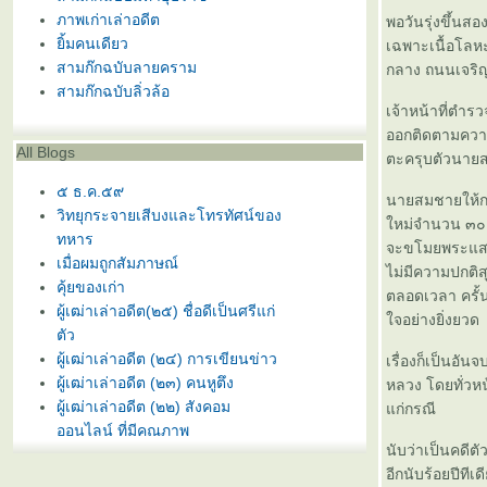
ภาพเก่าเล่าอดีต
พอวันรุ่งขึ้นส
ิ้มคนเดียว
เฉพาะเนื้อโลห
สามก๊กฉบับลายคราม
กลาง ถนนเจริญ
สามก๊กฉบับลิ่วล้อ
เจ้าหน้าที่ตำร
ออกติดตามควาน
All Blogs
ตะครุบตัวนายส
๕ ธ.ค.๕๙
นายสมชายให้การ
วิทยุกระจายเสีบงและโทรทัศน์ของ
หม่จำนวน ๓๐๐ บ
ทหาร
จะขโมยพระแสงกร
เมื่อผมถูกสัมภาษณ์
ไม่มีความปกติ
คุ้ยของเก่า
ตลอดเวลา ครั้น
ผู้เฒ่าเล่าอดีต(๒๕) ชื่อดีเป็นศรีแก่
จอย่างยิ่งยวด
ตัว
ผู้เฒ่าเล่าอดีต (๒๔) การเขียนข่าว
เรื่องก็เป็นอัน
ผู้เฒ่าเล่าอดีต (๒๓) คนหูตึง
หลวง โดยทั่วหน
ผู้เฒ่าเล่าอดีต (๒๒) สังคอม
ก่กรณี
ออนไลน์ ที่มีคุณภาพ
นับว่าเป็นคดีต
ผู้เฒ่าเล่าอดีต (๒๑) เราสู้
อีกนับร้อยปีทีเด
ผู้เฒ่าเล่าอดีต (๒๐) คำปู่สอน