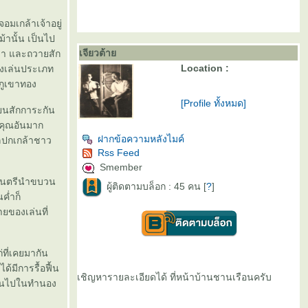
มเกล้าเจ้าอยู่
้านั้น เป็นไป
เจียวต้า
ลา และถวายสัก
Location :
งเล่นประเภท
ภูเขาทอง
[Profile ทั้งหมด]
ียนสักการะกัน
ะคุณอันมาก
ฝากข้อความหลังไมค์
าลปกเกล้าชาว
Rss Feed
Smember
งดนตรีนำขบวน
ผู้ติดตามบล็อก : 45 คน [
?
]
ค่ำก็
ยของเล่นที่
่ที่เคยมากัน
้มีการรื้อฟื้น
เชิญหารายละเอียดได้ ที่หน้าบ้านชานเรือนครับ
่เป็นไปในทำนอง