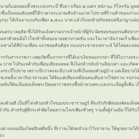
องนายก็แอบหอบหิ้วพระแสงกระบี่ ซึ่งยาวเกือบ ๒ เมตร หนัก ๖๐ กิโลกรัม มูล
ะซึ่งเป็นทองสัมฤทธิ์ก็มีราคาประมาณสิบล้านบาท ไปขายที่ร้านค้าของเก่าแ
กรุง ได้เงินมาแบ่งกันเพียง ๒,๕๐๐ บาท แล้วก็แยกย้ายกันหลบหนีอาญาแผ่
วจนครบาลดุสิต ซึ่งได้รับแจ้งความจากเจ้าหน้าที่ผู้รับ ผิดชอบของกรมศิลปากร
หาตัวคนมือไวใจกล้าทั้งสองนายอย่างกวดขัน และในเวลาอันรวดเร็วเพียงส
มชายได้ที่บ้านเพื่อน แถวซอยสันติสุข ถนนประชาสงเคราะห์ ได้โดยละม่อ
รับสารภาพว่า เหตุเกิดขึ้นจากการที่ได้เอาเงินของภรรยา ที่ให้ไปวางประก
าท ไปกินเหล้ากับเพื่อนเสียจนหมด จึงไม่กล้ากลับบ้านมือเปล่า และเกิดคว
ะบี่ไปขาย เพราะนึกว่าคงจะมีบางส่วนที่เป็นทองคำอยู่บ้าง แต่เมื่อขายได้
สุขเลยทั้งเวลากินเวลานอน ได้ยินแต่เสียงเหมือนคนเดินลากโซ่ตรวน รบกวนอ
หลับก็ฝันเห็นสมเด็จพระปิยมหาราชทรงชี้หน้าทวงพระแสงกระบี่อยู่ทั้งคืน เป
จบลงด้วยดี เป็นที่โล่งหัวอกหัวใจของประชาราษฎร์ ที่จงรักภักดีต่อองค์สมเด็จ
้ากัน สำหรับผู้ที่กระทำผิดโดยความโลภเพียงชั่วครู่ รวมทั้งผู้ร่วมมือ ก็ได
ัวอย่างของเมืองไทยอีกคดีหนึ่ง ที่เราจะได้จดจำเอาไว้เล่าขาน ให้ลูกหลานได
ียว