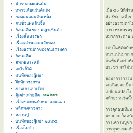
นักรบสองแผ่นดิน
ทหารเสือแผ่นดินถัง
เมื่อ ๕๐ ปีที
อดคนแผ่นดินเหม็ง
หัว รัชกาลที่ 
คนชั่วแผ่นดินจิ้น
อย่างธรรมดาไม
้อนอดีต ของ พญาเขินคำ
การะพระบรมรู
เรื่องสั้นหรรษา
หมวกกระดาษ หน
เรื่องเล่าของคนวัยทอง
รอบในที่ติดกับ
เรื่องธรรมดาของคนธรรมดา
หนาแน่นมาก กล
้อนอดีต
ล้นพ้นที่จะรำพ
สัพเพเหระคดี
ประชา มาไม่น
อะไรก็ได้
บันทึกของผู้เฒ่า
ต่อมาการวางพว
ฝึกหัดวางภาพ
จนเกือบจะเป็น
ภาพเก่าเล่าเรื่อง
เปลี่ยนแปลงไป
ผู้เฒ่าเล่าอดีต
คล้ายงานวัดนั้
เรื่องของคนกับหมาและแมว
พลิกพงศาวดาร
การจุดธูปเทียน
หลานปู่
มากมาย ก็ลดน้อ
บันทึกของผู้เฒ่า ๒๕๕๕
การเคารพบูชา ด้
เรื่องไม่ขำ
การบูชาเทพเจ้