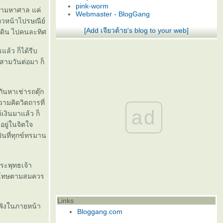
pink-worm
ค่ามหาศาล แค่
Webmaster - BlogGang
ถวหน้าไปรษณีย์
[Add เจียวต้าย's blog to your web]
นดิน ไปคนละทิศ
แล้ว ก็ได้รีบ
ามวันต่อมา ก็
ม
ันหาเช่ารถตุ๊ก
ามคิดวิตถารที่
ad
เงินมาแล้ว ก็
ยู่ในจิตใจ
็นที่ทุกข์ทรมาน
พระพุทธเจ้า
้รับโทษตามสมควร
Links
้ฟังในภายหน้า
Bloggang.com