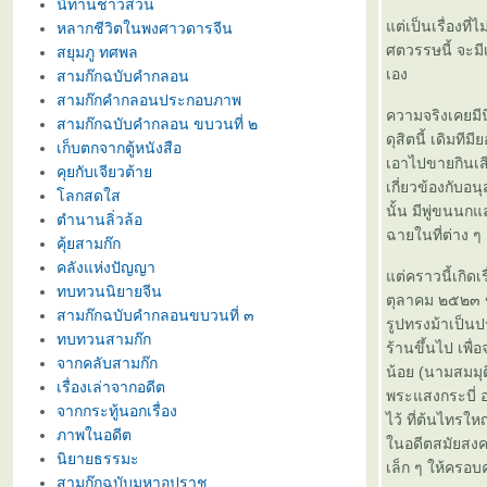
นิทานชาวสวน
ต่เป็นเรื่องที
หลากชีวิตในพงศาวดารจีน
ศตวรรษนี้ จะมี
สยุมภู ทศพล
เอง
สามก๊กฉบับคำกลอน
สามก๊กคำกลอนประกอบภาพ
ความจริงเคยมีน
สามก๊กฉบับคำกลอน ขบวนที่ ๒
ดุสิตนี้ เดิมท
เก็บตกจากตู้หนังสือ
เอาไปขายกินเส
คุยกับเจียวต้า
เกี่ยวข้องกับอ
ลกสดใส
นั้น มีพู่ขนนก
ตำนานลิ่วล้อ
ฉายในที่ต่าง ๆ
คุ้ยสามก๊ก
คลังแห่งปัญญา
ต่คราวนี้เกิดเร
ทบทวนนิยายจีน
ตุลาคม ๒๕๒๓ ข
สามก๊กฉบับคำกลอนขบวนที่ ๓
รูปทรงม้าเป็นป
ทบทวนสามก๊ก
ร้านขึ้นไป เพื
จากคลับสามก๊ก
น้อย (นามสมมุติเ
เรื่องเล่าจากอดีต
พระแสงกระบี่ 
จากกระทู้นอกเรื่อง
ไว้ ที่ต้นไทรใ
ภาพในอดีต
นอดีตสมัยสงคร
นิยายธรรมะ
เล็ก ๆ ให้ครอบ
สามก๊กฉบับมหาอุปราช