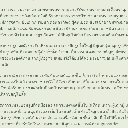
่ผ่านมา การวางพวงมาลา ณ พระบรมราชอนุสาวรีย์ของ พระบาทสมเด็จพระจุลจอ
๕ ที่ลานพระราชวังดุสิต หรือที่เรียกตามภาษาชาวบ้านว่า ลานพระบรมรูปทรงม
่มีการจัดระเบียบมากมายนัก ตอนค่ำก็จะมีผู้คนเบียดเสียดเข้ามาชมพวงมา
ปอย่างเนืองแน่น ริมถนนราชดำเนินจะมีร้านขายของกินนานาชนิด และขอ
้ากาก หัวโขนและชฎา กับดาบไม้ ปืนจุกไม้ก๊อก มีบรรยากาศคล้ายกับงาน
พระบรมรูป จะตั้งราวปักเทียนและกระถางปักธูปใบใหญ่ มีผู้เฒ่าผู้แก่จุดธูปเท
ิ่นธูปควันเทียนคละคลุ้งไปทั่วทั้งบริเวณ เป็นการแสดงความกตัญญู ต่อพร
ันของพระองค์ท่าน จากผู้ที่อยู่ร่วมสมัยหรือได้ยินได้ฟัง พระบารมีอันแผ่ไพศ
านนัก
งมาลามีการประกวดประชันขันแข่งกันมากขึ้น ทั้งการจัดริ้วขบวนและว
การแสดงไปแล้ว ทางราชการจึงได้จัดระเบียบมากขึ้น และบรรยากาศในตอน
 ร้านค้าริมถนนราชดำเนินก็ถอยไปรวมกันอยู่ในบริเวณสวนอัมพร แต่ร้านขา
นก็สาบสูญไปสิ้น
สักการะพระบรมรูปก็ลดน้อยลง จนกระทั่งหมดสิ้นไปในที่สุด เพราะผู้เฒ่าผู้แก
ยลงจนเหลือแต่หนุ่มสาวและเด็กในรุ่นหลังเป็นส่วนใหญ่ จนมาถึงปัจจุบันจึงได
วยธูปเทียน ดอกไม้ พวงมาลัย และเครื่องสังเวย ขึ้นมาอีกเมื่อไม่กี่ปีนี้ แต
า มากกว่าที่จะรำลึกถึงพระมหากรุณาธิคุณของพระองค์ท่าน ดุจกาลก่อน