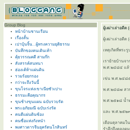
Group Blog
ผู้เฒ่าเล่าอดีต 
หน้าบ้านชานเรือน
เรื่องสั้น
ผู้เฒ่าเล่าอดีต 
เปาบุ้นจิ้น...ผู้ทรงความยุติธรรม
เหตุเกิดที่พระรู
บันทึกของคนเดินเท้า
คุ้ยวรรณคดี สามก๊ก
เราย้ายบ้านจา
สังสรรค์สนทนา
พ.ศ.๒๔๘๔ แล้วก
ฮ่องเต้ห้าแผ่นดิน
รวมร้อยกรอง
เข่น พ.ศ.๒๔๘๕
กว่าจะถึงวันนี้
ขุนโจรแห่งเขาเนียซัวเปาะ
พ.ศ.๒๔๘๗ สวนอ
ธรรมะคือคุณากร
พ.ศ.๒๕๑๘ น้ำท่
ขุนช้างขุนแผน ฉบับรวบรัด
พระอภัยมณี ฉบับเร่งรัด
ละ พ.ศ.๒๕๒๓ ก็เ
คนดีแผ่นดินซ้อง
คนซื่อแห่งกังหนำ
เดือนตุลาคมในอด
พงศาวดารจีนยุครัตนโกสินทร์
รำลึกถึงตลอดมา