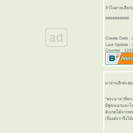
ผู้เฒ่าเล่าอดีต (๑๙) เรื่องของนัก
ถ้าไม่ตายเสียก่
เขียนชรา
ผู้เฒ่าเล่าอดีต (๑๘) สังคมออนไลน์
##########
ที่มีคุณภาพ
ผู้เฒ่าเล่าอดีต (๑๗) วารสารของ
ad
ทหาร
Create Date :
ผู้เฒ่าเล่าอดีต (๑๖) เรื่องของคำพูด
Last Update :
ผู้เฒ่าเล่าอดีต (๑๕) วรรณกรรม
Counter : 124
ลอกเลียน
ผู้เฒ่าเล่าอดีต (๑๔) ขนมครกที่ราช
ประสงค์
ผู้เฒ่าเล่าอดีต (๑๓) รำลึกถึงนา
ผู้เฒ่าเล่าอดีต (๑๒) คนมีเวร
มาอ่านอีกค่ะคุณ
ผู้เฒ่าเล่าอดีต (๑๑) อดีตของ
สะพานแดง
"พระมาลาที่ทร
ผู้เฒ่าเล่าอดีต (๑๐) คนรักมนุษย์
มีพู่ขนนกและไม
ผู้เฒ่าเล่าอดีต (๙) ตำแหน่งที่ไม่
สังเกตได้จากพร
อยากเป็น
เรื่องดังว่าจึ
ผู้เฒ่าเล่าอดัต (๘) สังสรรฉันท์มิตร
ผู้เฒ่าเล่าอดีต (๗) ทหารถือปากกา