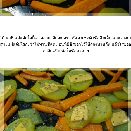
 10 นาที แม่แจ่มใสก็เอาออกมาอีกคะ คราวนี้เอาเชดด้าชีสฉีกเล็ก และวางบนม
ราะแม่แจ่มใสกะว่าไม่ทานชีสคะ อันที่มีชีสเอาไว้ให้ลูกๆทานกัน แล้วโรยออ
ต่ออีกแป๊บ พอให้ชีสละลา