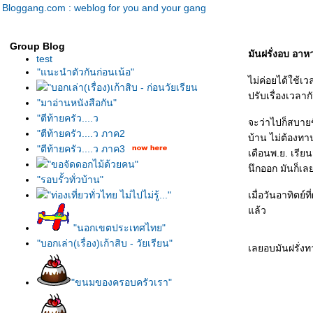
Bloggang.com : weblog for you and your gang
Group Blog
มันฝรั่งอบ อา
test
"แนะนำตัวกันก่อนเน้อ"
ไม่ค่อยได้ใช้เว
"บอกเล่า(เรื่อง)เก้าสิบ - ก่อนวัยเรียน
ปรับเรื่องเวลากัน
"มาอ่านหนังสือกัน"
"ตีท้ายครัว....ว
จะว่าไปก็สบายข
"ตีท้ายครัว....ว ภาค2
บ้าน ไม่ต้องทา
"ตีท้ายครัว....ว ภาค3
เดือนพ.ย. เรียน
"ขอจัดดอกไม้ด้วยคน"
นึกออก มันก็เ
"รอบรั้วทั่วบ้าน"
"ท่องเที่ยวทั่วไทย ไม่ไปไม่รู้..."
เมื่อวันอาทิตย
ล้ว
"นอกเขตประเทศไทย"
"บอกเล่า(เรื่อง)เก้าสิบ - วัยเรียน"
เลยอบมันฝรั่งท
"ขนมของครอบครัวเรา"