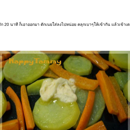
ก 20 นาที ก็เอาออกมา ตักเนยใส่ลงไปหน่อย คลุกเบาๆให้เข้ากัน แล้วเข้าเ