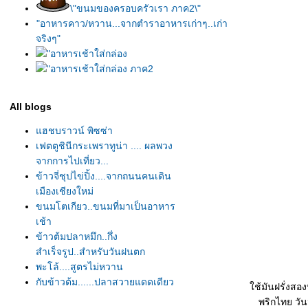
\"ขนมของครอบครัวเรา ภาค2\"
"อาหารคาว/หวาน...จากตำราอาหารเก่าๆ..เก่า
จริงๆ"
"อาหารเช้าใส่กล่อง
"อาหารเช้าใส่กล่อง ภาค2
All blogs
ฮชบราวน์ พิซซ่า
เฟตตูชินีกระเพราทูน่า .... ผลพวง
จากการไปเที่ยว...
ข้าวจี่ชุปไข่ปิ้ง....จากถนนคนเดิน
เมืองเชียงใหม่
ขนมโตเกียว..ขนมที่มาเป็นอาหาร
เช้า
ข้าวต้มปลาหมึก..กึ่ง
สำเร็จรูป..สำหรับวันฝนตก
พะโล้....สูตรไม่หวาน
กับข้าวต้ม......ปลาสวายแดดเดียว
ช้มันฝรั่งสอ
มันฝรั่งอบ อาหารเช้าจานใหญ่
พริกไทย วัน