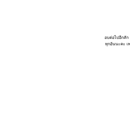
ดอกโสนผัดไข่ กับหมูนึ่งไข่เค็ม
เช้านี้ทานมังสวิรัต...ขนมผักกาดอีก
ล้ว
พนเค้ก ... ยิ้มรับวันใหม่
สเต็กปลาพริกไทยดำ...เป็นเพราะ
ฝนตก..เลยต้องทำ
อบต่อไปอีกสัก
ฮม ชีส เครป ราดซอสขาว
ทุกอันนะคะ เพ