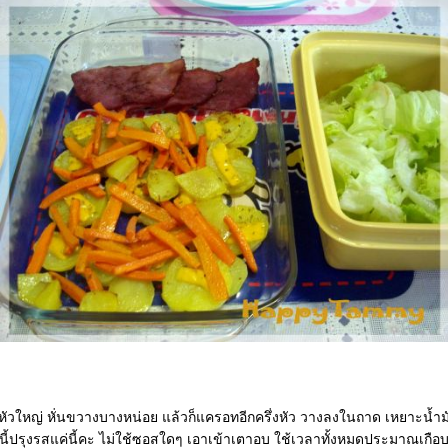
งหัวใหญ่ หั่นขวางบางหน่อย แล้วก็แครอทอีกครึ่งหัว วางลงในถาด เหยาะน้ำ
นี้ปรุงรสแค่นี้คะ ไม่ใช้ซอสใดๆ เอาเข้าเตาอบ ใช้เวลาทั้งหมดประมาณเกือ