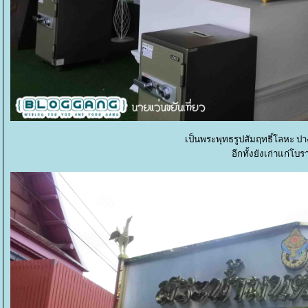
เป็นพระพุทธรูปสัมฤทธิ์โลหะ ป
อีกทั้งยังเก่าแก่