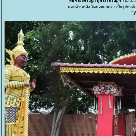
หอพระไตรปิฎก ตู้พระไตรปิฎก
รวมไปถึ
ละด้านหลัง โดยจะตกแต่งเป็นรูปหงส์เกา
ได