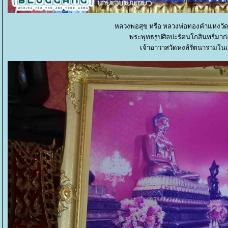
หลวงพ่อสุข หรือ หลวงพ่อทองคำแห่งวั
พระพุทธรูปศิลปะรัตนโกสินทร์มาก
เจ้าอาวาสวัดหงส์รัตนารามใน