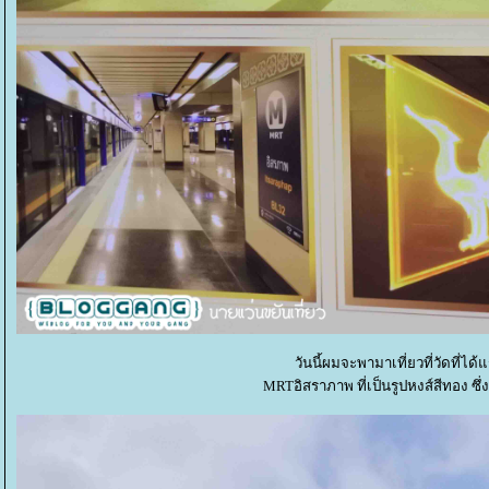
วันนี้ผมจะพามาเที่ยวที่วัดที่
MRTอิสราภาพ ที่เป็นรูปหงส์สีทอง ซึ่