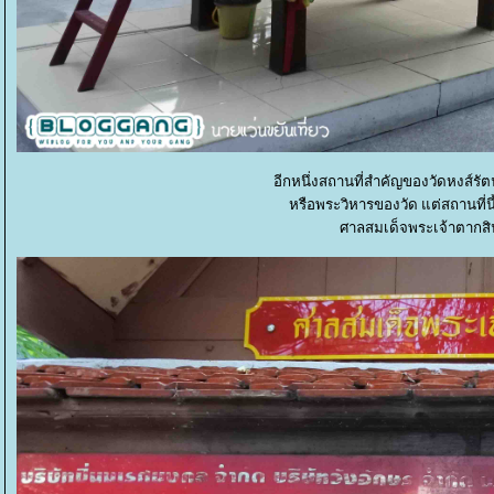
อีกหนึ่งสถานที่สำคัญของวัดหงส์รัต
หรือพระวิหารของวัด แต่สถานที่นี้ก
ศาลสมเด็จพระเจ้าตากส