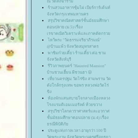
ณ วัดสังฆาราม
ร้านสวนอาหารซุ้มไผ่ เบียร์การ์เด้นท์
จังหวัดกรุงเทพมหานคร
สรุปวิชาคณิตศาสตร์ชั้นมัธยมศึกษา
ตอนปลาย (ม.5) เรื่อง
เรขาคณิตวิเคราะห์และภาคตัดกรว
ไหว้พระ "วัดธรรมจริยาภิรมณ์"
@บ้านแพ้ว จังหวัดสมุทรสาคร
พาชิมก๋วยเตี๋ยว ร้านเตี๋ยว.ต่อ.ชาม
จังหวัดสิงห์บุรี
รีวิวภาพยนตร์ "Haunted Mansion"
บ้านชวนเฮี้ยน ผีชวนฮา 😝
เที่ยวนครปฐม วัดไร่ขิง สามพราน วัด
ดังใกล้กรุงเทพ ขอพร หลวงพ่อวัดไร่
ขิง
ห้องพักแสนสบายใจกลางเมืองหลวง
รงแรมดิเอมเมอรัลด์ ห้วยขวาง
สรุปวิชาโลกดาราศาสตร์และอวกาศ
ชั้นมัธยมศึกษาตอนปลาย (ม.4) เรื่อง
ธรณีพิบัติภั
ประตูแห่งกาลเวลา อายุกว่า 100 ปี
วัดพระงาม จังหวัดพระนครศรีอยุธยา