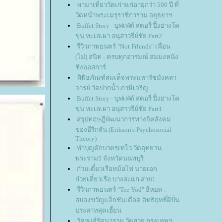
พามาเที่ยววัดเก่าแก่อายุกว่า 500 ปี ที่
วัดหน้าพระเมรุราชิการาม อยุธยาฯ
Buffet Story - บุฟเฟ่ต์ สตอรี่ ปิ้งย่างโค
ขุน ทะเลเผา อนุสาวรีย์ชัย Part2
รีวิวภาพยนตร์ "Not Frlends" เพื่อน
(ไม่) สนิท : ครบทุกอารมณ์ สมมงหนัง
ชิงออสการ์
พิพิธภัณฑ์สมเด็จพระมหารัชมังคลา
จารย์ วัดปากน้ำ ภาษีเจริญ
Buffet Story - บุฟเฟ่ต์ สตอรี่ ปิ้งย่างโค
ขุน ทะเลเผา อนุสาวรีย์ชัย Part1
สรุปทฤษฎีพัฒนาการทางจิตสังคม
ของอีริกสัน (Erikson's Psychosocial
Theory)
ทำบุญตักบาตรเทโว วัดอุทยาน
พระราม5 จังหวัดนนทบุรี
ก๋วยเตี๋ยวเรือหม้อไฟ นายเอก
ก๋วยเตี๋ยวเรือ บางสะแก สาย1
รีวิวภาพยนตร์ "Tee Yod" ธี่หยด :
สยองขวัญแอ็กชันเดือด อิทธิฤทธิ์ผีปั่น
ประสาทสุดเฮี้ยน
วัดหงส์รัตนาราม วัดสวย กรุงเทพฯ