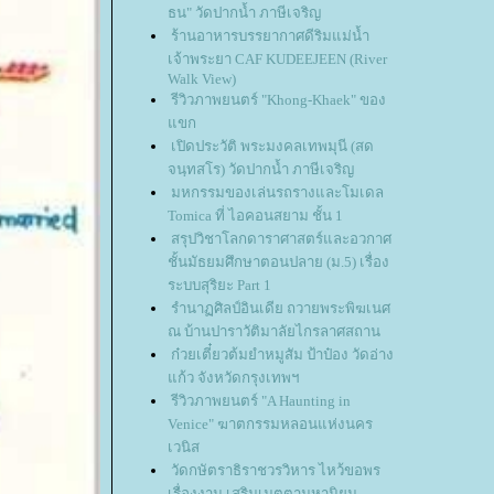
ธน" วัดปากน้ำ ภาษีเจริญ
ร้านอาหารบรรยากาศดีริมแม่น้ำ
เจ้าพระยา CAF KUDEEJEEN (River
Walk View)
รีวิวภาพยนตร์ "Khong-Khaek" ของ
ขก
เปิดประวัติ พระมงคลเทพมุนี (สด
จนฺทสโร) วัดปากน้ำ ภาษีเจริญ
มหกรรมของเล่นรถรางและโมเดล
Tomica ที่ ไอคอนสยาม ชั้น 1
สรุปวิชาโลกดาราศาสตร์และอวกาศ
ชั้นมัธยมศึกษาตอนปลาย (ม.5) เรื่อง
ระบบสุริยะ Part 1
รํานาฏศิลป์อินเดีย ถวายพระพิฆเนศ
ณ บ้านปาราวัติมาลัยไกรลาศสถาน
ก๋วยเตี๋ยวต้มยำหมูสัม ป้าป๋อง วัดอ่าง
ก้ว จังหวัดกรุงเทพฯ
รีวิวภาพยนตร์ "A Haunting in
Venice" ฆาตกรรมหลอนแห่งนคร
เวนิส
วัดกษัตราธิราชวรวิหาร ไหว้ขอพร
เรื่องงาน เสริมเมตตามหานิยม