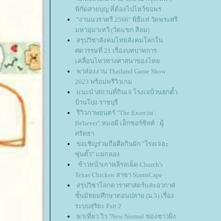
พิกัดสายบุญ ที่ต้องไปไหว้ขอพร
"งานนวราตรี 2566" พิธีแห่ วัดพระศรี
มหาอุมาเทวี (วัดแขก สีลม)
สรุปวิชาสังคมไทยสังคมโลกใน
ศตวรรษที่ 21 เรื่องบทบาทการ
เคลื่อนไหวทางศาสนาของไท
พาส่องงาน Thailand Game Show
2023 พร้อมพรีวิวเกม
นะนำสถานที่กินเจ โรงเจบ้วนฮกตั้ว
บ้านโปง ราชบุรี
รีวิวภาพยนตร์ "The Exorcist :
Believer" หมอผี เอ็กซอร์ซิสต์ : ผู้
ศรัทธา
ขอเชิญร่วมถือศีลกินผัก "โรงเจฮะ
ซุ่นตั๊ว" แม่กลอง
ข้าวหน้าเกาหลีรสเผ็ด Church's
Texas Chicken สาขา SiamsCape
สรุปวิชาโลกดาราศาสตร์และอวกาศ
ชั้นมัธยมศึกษาตอนปลาย (ม.5) เรื่อง
ระบบสุริยะ Part 2
พาเที่ยว วิว "New Normal ของชาวฝั่ง