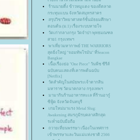
ร้านนายตึ๋ง ข้าวหมูแดง ของดีตลาด
กระทุมแบน จังหวัดสมุทรสาคร
สรุปวิชาวิทยาศาสตร์ชั้นมัธยมศึกษา
ตอนต้น (ม.1) เรื่องระบบหายใจ
วัดเก่ากลางกรุง วัดจำปา พุทธมณฑล
สาย1 กรุงเทพฯ
พาเที่ยวมหากาพย์ THE WARRIORS
สุดยิ่งใหญ่ "จอมทัพโรมัน" ที่Seacon
Bangkae
เนื้อเรื่องย่อ "One Piece" วันพีช ซีรีส์
ฉบับคนแสดงที่เคารพต้นฉบับ
[Netflix]
วัดสำคัญในสมัยพระเจ้าตากสิน
มหาราช วัดนาคกลาง กรุงเทพฯ
มามากินร้านอาหารทะเล ที่ร้านอากู๋
ซีฟู้ด จังหวัดจันทบุรี
เกมใหม่มาแรง Metal Slug:
Awakening สมรภูมิรบคลาสสิกสุด
ระห่ำฉบับมือถือ
ถวายเที่ยนพรรษา เนื่องในเทศการ
เข้าพรรษาและวันแม่แห่งชาติ 2566