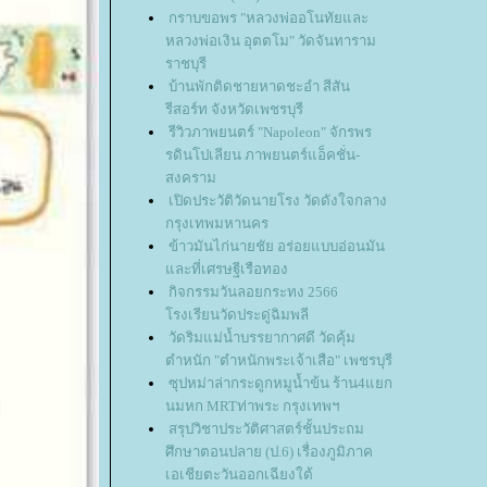
กราบขอพร "หลวงพ่ออโนทัยและ
หลวงพ่อเงิน อุตตโม" วัดจันทาราม
ราชบุรี
บ้านพักติดชายหาดชะอำ สีสัน
รีสอร์ท จังหวัดเพชรบุรี
รีวิวภาพยนตร์ "Napoleon" จักรพร
รดินโปเลียน ภาพยนตร์แอ็คชั่น-
สงคราม
เปิดประวัติวัดนายโรง วัดดังใจกลาง
กรุงเทพมหานคร
ข้าวมันไก่นายชัย อร่อยแบบอ่อนมัน
ละที่เศรษฐีเรือทอง
กิจกรรมวันลอยกระทง 2566
รงเรียนวัดประดู่ฉิมพลี
วัดริมแม่น้ำบรรยากาศดี วัดคุ้ม
ตำหนัก "ตำหนักพระเจ้าเสือ" เพชรบุรี
ซุปหม่าล่ากระดูกหมูน้ำข้น ร้าน4แยก
นมหก MRTท่าพระ กรุงเทพฯ
สรุปวิชาประวัติศาสตร์ชั้นประถม
ศึกษาตอนปลาย (ป.6) เรื่องภูมิภาค
เอเชียตะวันออกเฉียงใต้