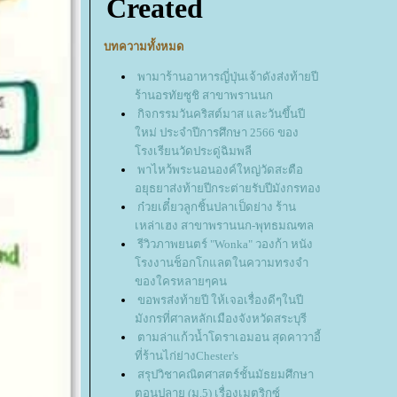
บทความทั้งหมด
พามาร้านอาหารญี่ปุ่นเจ้าดังส่งท้ายปี
ร้านอรทัยซูชิ สาขาพรานนก
กิจกรรมวันคริสต์มาส และวันขึ้นปี
หม่ ประจำปีการศึกษา 2566 ของ
รงเรียนวัดประดู่ฉิมพลี
พาไหว้พระนอนองค์ใหญ่วัดสะตือ
อยุธยาส่งท้ายปีกระต่ายรับปีมังกรทอง
ก๋วยเตี๋ยวลูกชิ้นปลาเป็ดย่าง ร้าน
เหล่าเฮง สาขาพรานนก-พุทธมณฑล
รีวิวภาพยนตร์ "Wonka" วองก้า หนัง
รงงานช็อกโกแลตในความทรงจำ
ของใครหลายๆคน
ขอพรส่งท้ายปี ให้เจอเรื่องดีๆในปี
มังกรที่ศาลหลักเมืองจังหวัดสระบุรี
ตามล่าแก้วน้ำโดราเอมอน สุดคาวาอี้
ที่ร้านไก่ย่างChester's
สรุปวิชาคณิตศาสตร์ชั้นมัธยมศึกษา
ตอนปลาย (ม.5) เรื่องเมตริกซ์