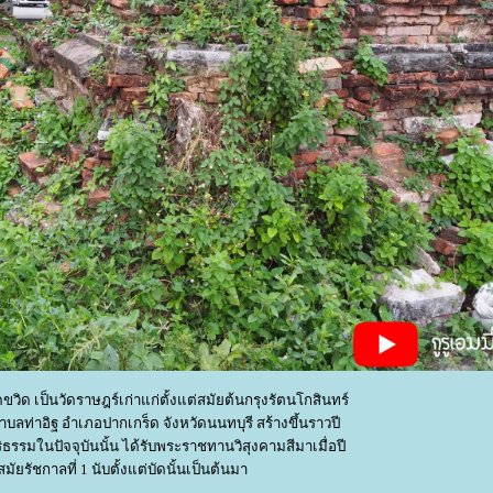
ัดขวิด เป็นวัดราษฎร์เก่าแก่ตั้งแต่สมัยต้นกรุงรัตนโกสินทร์
ฐ ตำบลท่าอิฐ อำเภอปากเกร็ด จังหวัดนนทบุรี สร้างขึ้นราวปี
ริธรรมในปัจจุบันนั้น ได้รับพระราชทานวิสุงคามสีมาเมื่อปี
มัยรัชกาลที่ 1 นับตั้งแต่บัดนั้นเป็นต้นมา