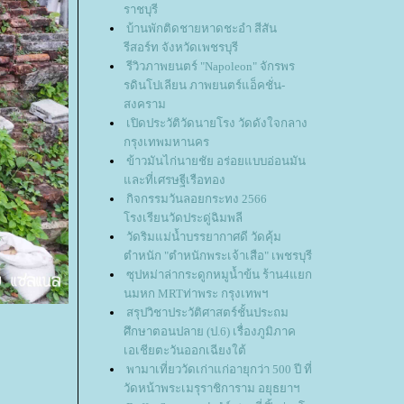
ราชบุรี
บ้านพักติดชายหาดชะอำ สีสัน
รีสอร์ท จังหวัดเพชรบุรี
รีวิวภาพยนตร์ "Napoleon" จักรพร
รดินโปเลียน ภาพยนตร์แอ็คชั่น-
สงคราม
เปิดประวัติวัดนายโรง วัดดังใจกลาง
กรุงเทพมหานคร
ข้าวมันไก่นายชัย อร่อยแบบอ่อนมัน
ละที่เศรษฐีเรือทอง
กิจกรรมวันลอยกระทง 2566
รงเรียนวัดประดู่ฉิมพลี
วัดริมแม่น้ำบรรยากาศดี วัดคุ้ม
ตำหนัก "ตำหนักพระเจ้าเสือ" เพชรบุรี
ซุปหม่าล่ากระดูกหมูน้ำข้น ร้าน4แยก
นมหก MRTท่าพระ กรุงเทพฯ
สรุปวิชาประวัติศาสตร์ชั้นประถม
ศึกษาตอนปลาย (ป.6) เรื่องภูมิภาค
เอเชียตะวันออกเฉียงใต้
พามาเที่ยววัดเก่าแก่อายุกว่า 500 ปี ที่
วัดหน้าพระเมรุราชิการาม อยุธยาฯ