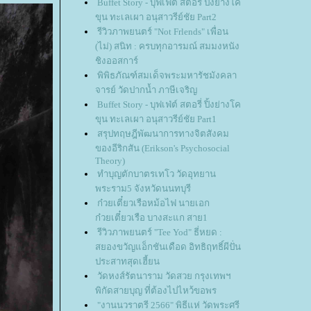
Buffet Story - บุฟเฟ่ต์ สตอรี่ ปิ้งย่างโค
ขุน ทะเลเผา อนุสาวรีย์ชัย Part2
รีวิวภาพยนตร์ "Not Frlends" เพื่อน
(ไม่) สนิท : ครบทุกอารมณ์ สมมงหนัง
ชิงออสการ์
พิพิธภัณฑ์สมเด็จพระมหารัชมังคลา
จารย์ วัดปากน้ำ ภาษีเจริญ
Buffet Story - บุฟเฟ่ต์ สตอรี่ ปิ้งย่างโค
ขุน ทะเลเผา อนุสาวรีย์ชัย Part1
สรุปทฤษฎีพัฒนาการทางจิตสังคม
ของอีริกสัน (Erikson's Psychosocial
Theory)
ทำบุญตักบาตรเทโว วัดอุทยาน
พระราม5 จังหวัดนนทบุรี
ก๋วยเตี๋ยวเรือหม้อไฟ นายเอก
ก๋วยเตี๋ยวเรือ บางสะแก สาย1
รีวิวภาพยนตร์ "Tee Yod" ธี่หยด :
สยองขวัญแอ็กชันเดือด อิทธิฤทธิ์ผีปั่น
ประสาทสุดเฮี้ยน
วัดหงส์รัตนาราม วัดสวย กรุงเทพฯ
พิกัดสายบุญ ที่ต้องไปไหว้ขอพร
"งานนวราตรี 2566" พิธีแห่ วัดพระศรี