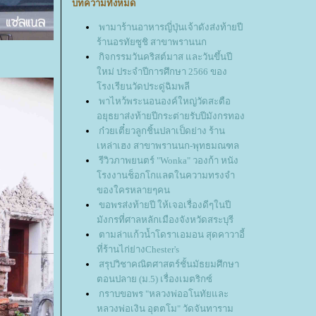
บทความทั้งหมด
พามาร้านอาหารญี่ปุ่นเจ้าดังส่งท้ายปี
ร้านอรทัยซูชิ สาขาพรานนก
กิจกรรมวันคริสต์มาส และวันขึ้นปี
หม่ ประจำปีการศึกษา 2566 ของ
รงเรียนวัดประดู่ฉิมพลี
พาไหว้พระนอนองค์ใหญ่วัดสะตือ
อยุธยาส่งท้ายปีกระต่ายรับปีมังกรทอง
ก๋วยเตี๋ยวลูกชิ้นปลาเป็ดย่าง ร้าน
เหล่าเฮง สาขาพรานนก-พุทธมณฑล
รีวิวภาพยนตร์ "Wonka" วองก้า หนัง
รงงานช็อกโกแลตในความทรงจำ
ของใครหลายๆคน
ขอพรส่งท้ายปี ให้เจอเรื่องดีๆในปี
มังกรที่ศาลหลักเมืองจังหวัดสระบุรี
ตามล่าแก้วน้ำโดราเอมอน สุดคาวาอี้
ที่ร้านไก่ย่างChester's
สรุปวิชาคณิตศาสตร์ชั้นมัธยมศึกษา
ตอนปลาย (ม.5) เรื่องเมตริกซ์
กราบขอพร "หลวงพ่ออโนทัยและ
หลวงพ่อเงิน อุตตโม" วัดจันทาราม