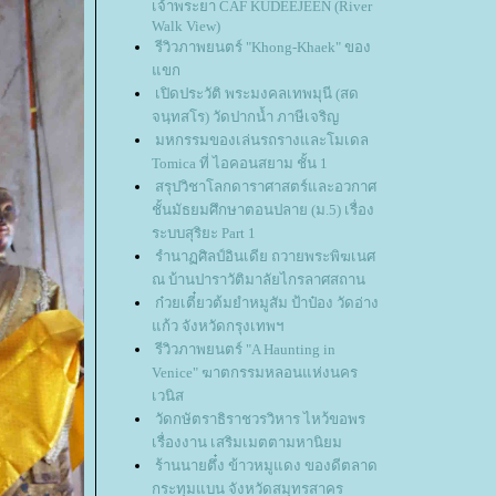
เจ้าพระยา CAF KUDEEJEEN (River
Walk View)
รีวิวภาพยนตร์ "Khong-Khaek" ของ
ขก
เปิดประวัติ พระมงคลเทพมุนี (สด
จนฺทสโร) วัดปากน้ำ ภาษีเจริญ
มหกรรมของเล่นรถรางและโมเดล
Tomica ที่ ไอคอนสยาม ชั้น 1
สรุปวิชาโลกดาราศาสตร์และอวกาศ
ชั้นมัธยมศึกษาตอนปลาย (ม.5) เรื่อง
ระบบสุริยะ Part 1
รํานาฏศิลป์อินเดีย ถวายพระพิฆเนศ
ณ บ้านปาราวัติมาลัยไกรลาศสถาน
ก๋วยเตี๋ยวต้มยำหมูสัม ป้าป๋อง วัดอ่าง
ก้ว จังหวัดกรุงเทพฯ
รีวิวภาพยนตร์ "A Haunting in
Venice" ฆาตกรรมหลอนแห่งนคร
เวนิส
วัดกษัตราธิราชวรวิหาร ไหว้ขอพร
เรื่องงาน เสริมเมตตามหานิยม
ร้านนายตึ๋ง ข้าวหมูแดง ของดีตลาด
กระทุมแบน จังหวัดสมุทรสาคร