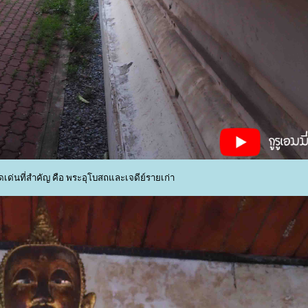
ุดเด่นที่สำคัญ คือ พระอุโบสถและเจดีย์รายเก่า