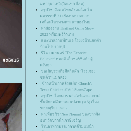
มหาอุมาเทวี (วัดแขก สีลม)
สรุปวิชาสังคมไทยสังคมโลกใน
ศตวรรษที่ 21 เรื่องบทบาทการ
เคลื่อนไหวทางศาสนาของไท
พาส่องงาน Thailand Game Show
2023 พร้อมพรีวิวเกม
นะนำสถานที่กินเจ โรงเจบ้วนฮกตั้ว
บ้านโปง ราชบุรี
รีวิวภาพยนตร์ "The Exorcist :
Believer" หมอผี เอ็กซอร์ซิสต์ : ผู้
ศรัทธา
ขอเชิญร่วมถือศีลกินผัก "โรงเจฮะ
ซุ่นตั๊ว" แม่กลอง
ข้าวหน้าเกาหลีรสเผ็ด Church's
Texas Chicken สาขา SiamsCape
สรุปวิชาโลกดาราศาสตร์และอวกาศ
ชั้นมัธยมศึกษาตอนปลาย (ม.5) เรื่อง
ระบบสุริยะ Part 2
พาเที่ยว วิว "New Normal ของชาวฝั่ง
ธน" วัดปากน้ำ ภาษีเจริญ
ร้านอาหารบรรยากาศดีริมแม่น้ำ