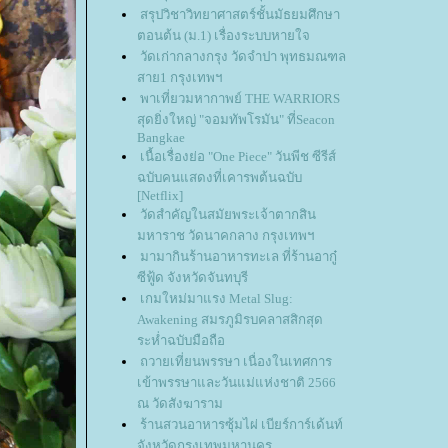
สรุปวิชาวิทยาศาสตร์ชั้นมัธยมศึกษา
ตอนต้น (ม.1) เรื่องระบบหายใจ
วัดเก่ากลางกรุง วัดจำปา พุทธมณฑล
สาย1 กรุงเทพฯ
พาเที่ยวมหากาพย์ THE WARRIORS
สุดยิ่งใหญ่ "จอมทัพโรมัน" ที่Seacon
Bangkae
เนื้อเรื่องย่อ "One Piece" วันพีช ซีรีส์
ฉบับคนแสดงที่เคารพต้นฉบับ
[Netflix]
วัดสำคัญในสมัยพระเจ้าตากสิน
มหาราช วัดนาคกลาง กรุงเทพฯ
มามากินร้านอาหารทะเล ที่ร้านอากู๋
ซีฟู้ด จังหวัดจันทบุรี
เกมใหม่มาแรง Metal Slug:
Awakening สมรภูมิรบคลาสสิกสุด
ระห่ำฉบับมือถือ
ถวายเที่ยนพรรษา เนื่องในเทศการ
เข้าพรรษาและวันแม่แห่งชาติ 2566
ณ วัดสังฆาราม
ร้านสวนอาหารซุ้มไผ่ เบียร์การ์เด้นท์
จังหวัดกรุงเทพมหานคร