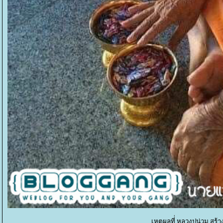
เหตุผลที่่ หลวงปูน่วม สร้