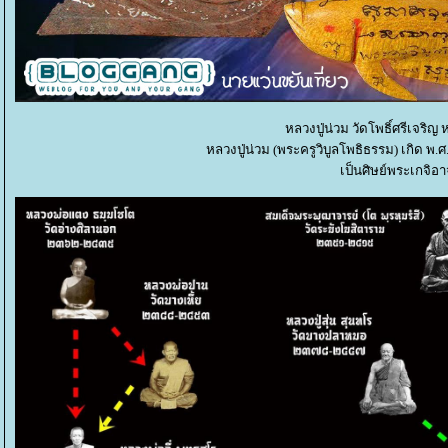
หลวงปู่น่วม วัดโพธิ์ศรีเจริญ 
หลวงปู่น่วม (พระครูวิบูลโพธิธรรม) เกิด พ
เป็นศิษย์พระเกจิอ