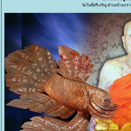
วัดโพธิ์ศรีเจริญ ตำบลบ้านกร่า