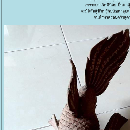
เพราะปลากัดมีนิสัยเป็นนักส
จะมีนิสัยสู้ชีวิต สู้กับปัญหา
จนนำพาครอบครัวสู่ค