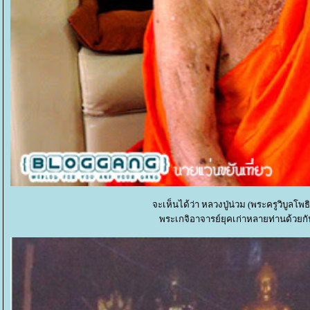
จะเห็นได้ว่า หลวงปู่น่วม (พระครูวิบู
พระเกจิอาจารย์ยุคเก่าหลายท่านด้วยกัน