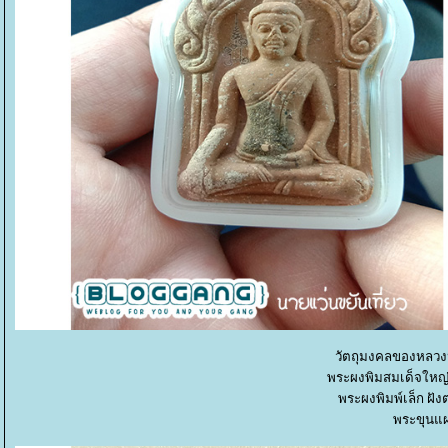
วัตถุมงคลของหลวงป
พระผงพิมสมเด็จใหญ่ย
พระผงพิมพ์เล็ก ฝั
พระขุนแผ