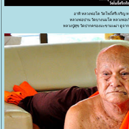
อาทิ หลวงพ่อโต วัดโพะิ์ศรีเจริญ ห
หลวงพ่อปาน วัดบางนมโค หลวงพ่อเนี
หลวงปู่ศุข วัดปากครองมะขามเฒ่า ดูจา