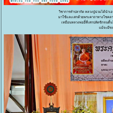
วิชาการทำปลากัด หลวงปู่น่วมได้นำเอา
มาใช้และเสกด้วยพระคาถาทางโชคลาภก
เหมือนหลวงพ่ออี๋ที่เสกปลัดขิกจนดิ้นไ
ม้จะมีขน