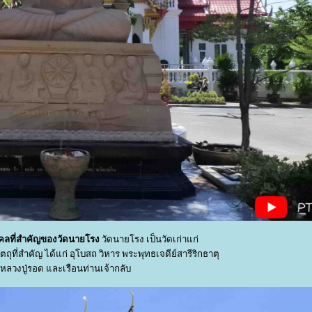
คคลที่สำคัญของวัดนายโรง
วัดนายโรง เป็นวัดเก่าแก่
ัตถุที่สำคัญ ได้แก่ อุโบสถ วิหาร พระพุทธเจดีย์สารีริกธาตุ
วงปู่รอด และเรือนท่านเจ้ากลับ