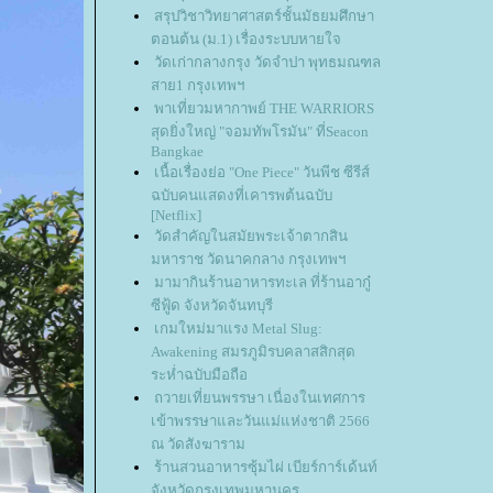
สรุปวิชาวิทยาศาสตร์ชั้นมัธยมศึกษา
ตอนต้น (ม.1) เรื่องระบบหายใจ
วัดเก่ากลางกรุง วัดจำปา พุทธมณฑล
สาย1 กรุงเทพฯ
พาเที่ยวมหากาพย์ THE WARRIORS
สุดยิ่งใหญ่ "จอมทัพโรมัน" ที่Seacon
Bangkae
เนื้อเรื่องย่อ "One Piece" วันพีช ซีรีส์
ฉบับคนแสดงที่เคารพต้นฉบับ
[Netflix]
วัดสำคัญในสมัยพระเจ้าตากสิน
มหาราช วัดนาคกลาง กรุงเทพฯ
มามากินร้านอาหารทะเล ที่ร้านอากู๋
ซีฟู้ด จังหวัดจันทบุรี
เกมใหม่มาแรง Metal Slug:
Awakening สมรภูมิรบคลาสสิกสุด
ระห่ำฉบับมือถือ
ถวายเที่ยนพรรษา เนื่องในเทศการ
เข้าพรรษาและวันแม่แห่งชาติ 2566
ณ วัดสังฆาราม
ร้านสวนอาหารซุ้มไผ่ เบียร์การ์เด้นท์
จังหวัดกรุงเทพมหานคร