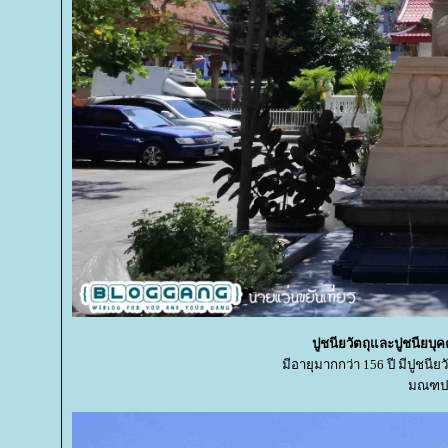
ปูชนียวัตถุและปูชนียบุ
มีอายุมากกว่า 156 ปี มีปูชนียว
มณฑปหล