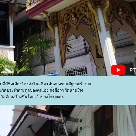
กที่มีชื่อเสียงโด่งดังในอดีต เล่นละครจนมีฐานะร่ำรว
างวัดประจำตระกูลของตนเอง ตั้งชื่อว่า วัดนายโรง
งวัดที่ก่อสร้างขึ้นโดยเจ้าของโรงละคร