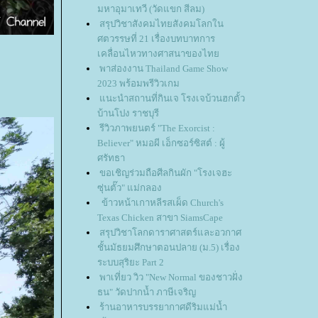
มหาอุมาเทวี (วัดแขก สีลม)
สรุปวิชาสังคมไทยสังคมโลกใน
ศตวรรษที่ 21 เรื่องบทบาทการ
เคลื่อนไหวทางศาสนาของไท
พาส่องงาน Thailand Game Show
2023 พร้อมพรีวิวเกม
นะนำสถานที่กินเจ โรงเจบ้วนฮกตั้ว
บ้านโปง ราชบุรี
รีวิวภาพยนตร์ "The Exorcist :
Believer" หมอผี เอ็กซอร์ซิสต์ : ผู้
ศรัทธา
ขอเชิญร่วมถือศีลกินผัก "โรงเจฮะ
ซุ่นตั๊ว" แม่กลอง
ข้าวหน้าเกาหลีรสเผ็ด Church's
Texas Chicken สาขา SiamsCape
สรุปวิชาโลกดาราศาสตร์และอวกาศ
ชั้นมัธยมศึกษาตอนปลาย (ม.5) เรื่อง
ระบบสุริยะ Part 2
พาเที่ยว วิว "New Normal ของชาวฝั่ง
ธน" วัดปากน้ำ ภาษีเจริญ
ร้านอาหารบรรยากาศดีริมแม่น้ำ