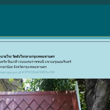
วัดนายโรง วัดดังใจกลางกรุงเทพมหานคร
เซ็นทรัล ปิ่นเกล้า ถนนบรมราชชนนี แขวงอรุณอมรินทร์
กอกน้อย จังหวัดกรุงเทพมหานคร
//maps.app.goo.gl/KTPW3DnK5HfZSo2Q9