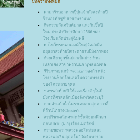
บทความทั้งหมด
พามาร้านอาหารญี่ปุ่นเจ้าดังส่งท้ายปี
ร้านอรทัยซูชิ สาขาพรานนก
กิจกรรมวันคริสต์มาส และวันขึ้นปี
หม่ ประจำปีการศึกษา 2566 ของ
รงเรียนวัดประดู่ฉิมพลี
พาไหว้พระนอนองค์ใหญ่วัดสะตือ
อยุธยาส่งท้ายปีกระต่ายรับปีมังกรทอง
ก๋วยเตี๋ยวลูกชิ้นปลาเป็ดย่าง ร้าน
เหล่าเฮง สาขาพรานนก-พุทธมณฑล
รีวิวภาพยนตร์ "Wonka" วองก้า หนัง
รงงานช็อกโกแลตในความทรงจำ
ของใครหลายๆคน
ขอพรส่งท้ายปี ให้เจอเรื่องดีๆในปี
มังกรที่ศาลหลักเมืองจังหวัดสระบุรี
ตามล่าแก้วน้ำโดราเอมอน สุดคาวาอี้
ที่ร้านไก่ย่างChester's
สรุปวิชาคณิตศาสตร์ชั้นมัธยมศึกษา
ตอนปลาย (ม.5) เรื่องเมตริกซ์
กราบขอพร "หลวงพ่ออโนทัยและ
หลวงพ่อเงิน อุตตโม" วัดจันทาราม