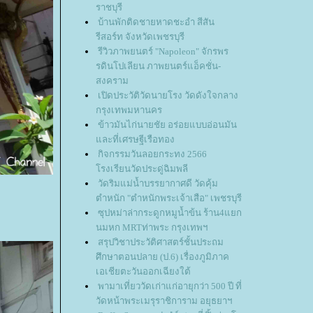
ราชบุรี
บ้านพักติดชายหาดชะอำ สีสัน
รีสอร์ท จังหวัดเพชรบุรี
รีวิวภาพยนตร์ "Napoleon" จักรพร
รดินโปเลียน ภาพยนตร์แอ็คชั่น-
สงคราม
เปิดประวัติวัดนายโรง วัดดังใจกลาง
กรุงเทพมหานคร
ข้าวมันไก่นายชัย อร่อยแบบอ่อนมัน
ละที่เศรษฐีเรือทอง
กิจกรรมวันลอยกระทง 2566
รงเรียนวัดประดู่ฉิมพลี
วัดริมแม่น้ำบรรยากาศดี วัดคุ้ม
ตำหนัก "ตำหนักพระเจ้าเสือ" เพชรบุรี
ซุปหม่าล่ากระดูกหมูน้ำข้น ร้าน4แยก
นมหก MRTท่าพระ กรุงเทพฯ
สรุปวิชาประวัติศาสตร์ชั้นประถม
ศึกษาตอนปลาย (ป.6) เรื่องภูมิภาค
เอเชียตะวันออกเฉียงใต้
พามาเที่ยววัดเก่าแก่อายุกว่า 500 ปี ที่
วัดหน้าพระเมรุราชิการาม อยุธยาฯ