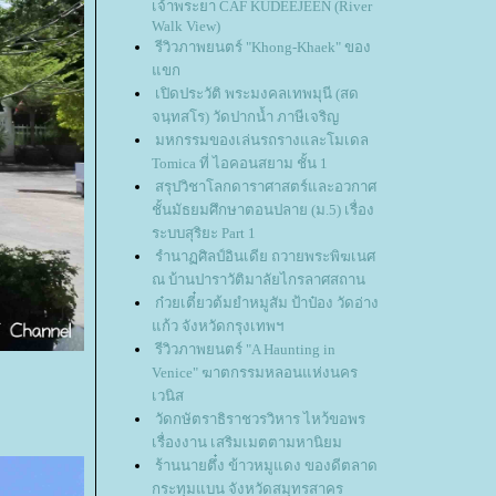
เจ้าพระยา CAF KUDEEJEEN (River
Walk View)
รีวิวภาพยนตร์ "Khong-Khaek" ของ
ขก
เปิดประวัติ พระมงคลเทพมุนี (สด
จนฺทสโร) วัดปากน้ำ ภาษีเจริญ
มหกรรมของเล่นรถรางและโมเดล
Tomica ที่ ไอคอนสยาม ชั้น 1
สรุปวิชาโลกดาราศาสตร์และอวกาศ
ชั้นมัธยมศึกษาตอนปลาย (ม.5) เรื่อง
ระบบสุริยะ Part 1
รํานาฏศิลป์อินเดีย ถวายพระพิฆเนศ
ณ บ้านปาราวัติมาลัยไกรลาศสถาน
ก๋วยเตี๋ยวต้มยำหมูสัม ป้าป๋อง วัดอ่าง
ก้ว จังหวัดกรุงเทพฯ
รีวิวภาพยนตร์ "A Haunting in
Venice" ฆาตกรรมหลอนแห่งนคร
เวนิส
วัดกษัตราธิราชวรวิหาร ไหว้ขอพร
เรื่องงาน เสริมเมตตามหานิยม
ร้านนายตึ๋ง ข้าวหมูแดง ของดีตลาด
กระทุมแบน จังหวัดสมุทรสาคร