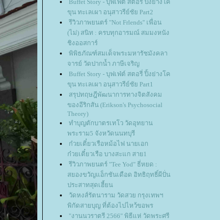
Buffet Story - บุฟเฟ่ต์ สตอรี่ ปิ้งย่างโค
ขุน ทะเลเผา อนุสาวรีย์ชัย Part2
รีวิวภาพยนตร์ "Not Frlends" เพื่อน
(ไม่) สนิท : ครบทุกอารมณ์ สมมงหนัง
ชิงออสการ์
พิพิธภัณฑ์สมเด็จพระมหารัชมังคลา
จารย์ วัดปากน้ำ ภาษีเจริญ
Buffet Story - บุฟเฟ่ต์ สตอรี่ ปิ้งย่างโค
ขุน ทะเลเผา อนุสาวรีย์ชัย Part1
สรุปทฤษฎีพัฒนาการทางจิตสังคม
ของอีริกสัน (Erikson's Psychosocial
Theory)
ทำบุญตักบาตรเทโว วัดอุทยาน
พระราม5 จังหวัดนนทบุรี
ก๋วยเตี๋ยวเรือหม้อไฟ นายเอก
ก๋วยเตี๋ยวเรือ บางสะแก สาย1
รีวิวภาพยนตร์ "Tee Yod" ธี่หยด :
สยองขวัญแอ็กชันเดือด อิทธิฤทธิ์ผีปั่น
ประสาทสุดเฮี้ยน
วัดหงส์รัตนาราม วัดสวย กรุงเทพฯ
พิกัดสายบุญ ที่ต้องไปไหว้ขอพร
"งานนวราตรี 2566" พิธีแห่ วัดพระศรี