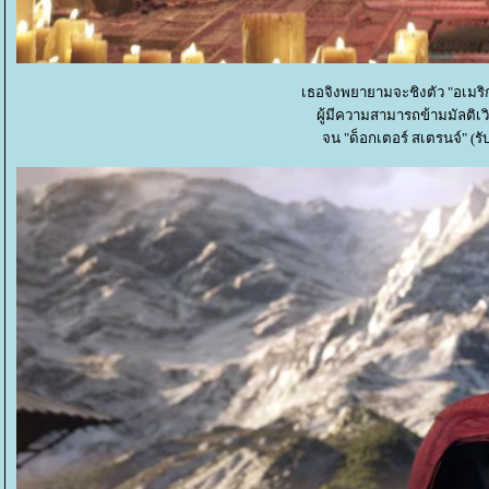
เธอจิงพยายามจะชิงตัว "อเมริ
ผู้มีความสามารถข้ามมัลติเวิ
จน "ด็อกเตอร์ สเตรนจ์" (ร