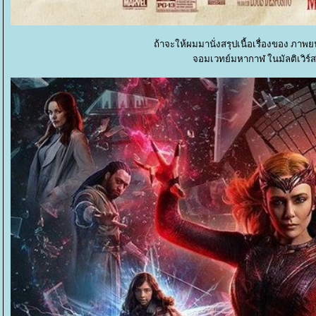
ถ้าจะให้ผมมานั่งสรุปเนื้อเรื่องของ ภาพยน
จอมเวทย์มหากาฬ ในมัลติเวิร์สมห