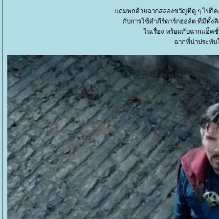
ถมพกด้วยฉากสลองขวัญที่ดู ๆ ไปก็คล
กับการใช้คำภีร์ดาร์กฮอล์ต ที่มีทั้
นเรื่อง พร้อมกับฉากแอ็คช
ฉากที่น่าประทับ