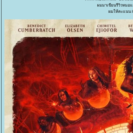
ผมมาเขียนรีวิวหมอแ
ผมให้คะแนน 8