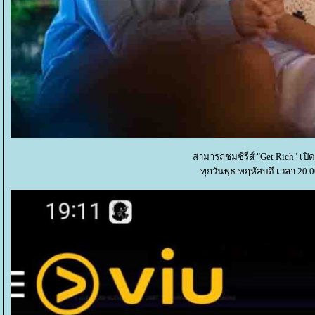
สามารถชมซีรีส์ "Get Rich" เปิด
ทุกวันพุธ-พฤหัสบดี เวลา 20.0