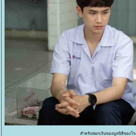
สำหรับฟอกเงินของมูลนิธิของโรง