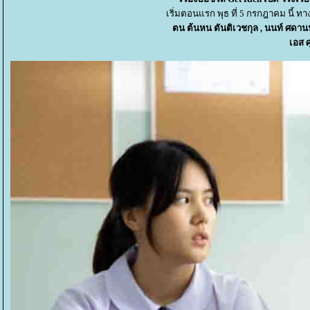
เริ่มตอนแรก พุธ ที่ 5 กรกฎาคม นี้
ตน ต้นหน ตันติเวชกุล , นนท์ ศดานนท
เอส ศ