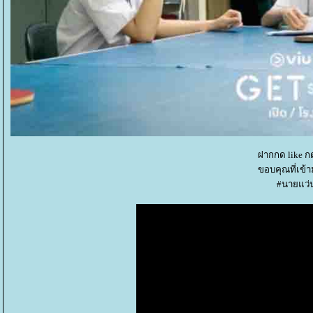
ฝากกด like ก
ขอบคุณที่เข้
#นายแว่น