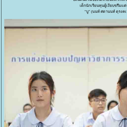
เด็กนักเรียนทุนผู้เงียบขรึ
“บู” (นนท์ ศดานนท์ ดุรงคเ