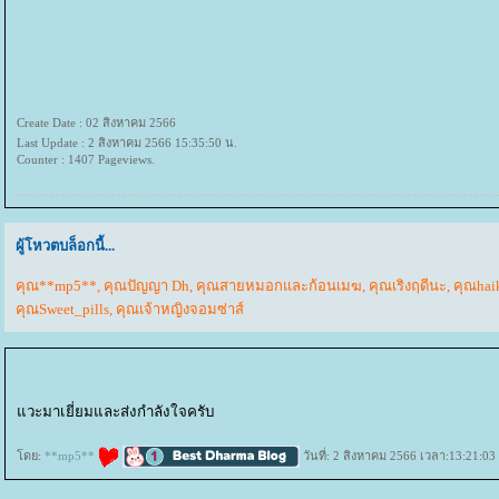
Create Date : 02 สิงหาคม 2566
Last Update : 2 สิงหาคม 2566 15:35:50 น.
Counter : 1407 Pageviews.
ผู้โหวตบล็อกนี้...
คุณ**mp5**
,
คุณปัญญา Dh
,
คุณสายหมอกและก้อนเมฆ
,
คุณเริงฤดีนะ
,
คุณhai
คุณSweet_pills
,
คุณเจ้าหญิงจอมซ่าส์
วะมาเยี่ยมและส่งกำลังใจครับ
ดย:
**mp5**
วันที่: 2 สิงหาคม 2566 เวลา:13:21:03