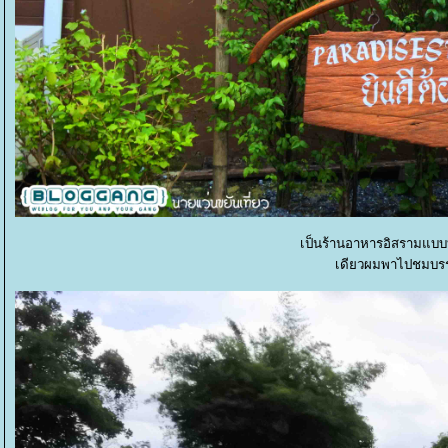
เป็นร้านอาหารอิสรามแบบบ
เดียวผมพาไปชมบรร