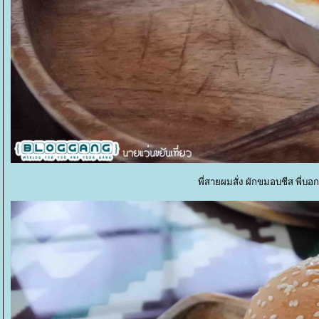
พี่สายผมสั่ง ผักขมอบชีส พี่บ