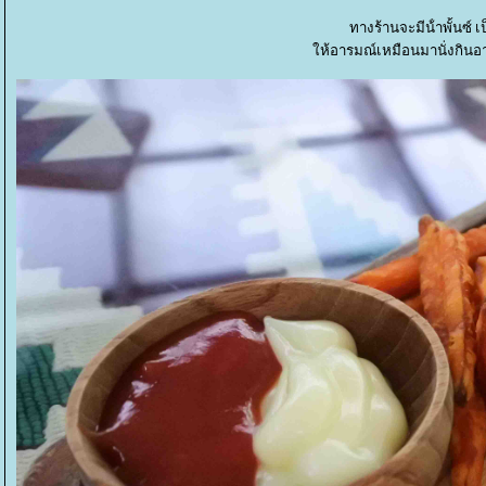
ทางร้านจะมีน้ําพั้นซ์ 
ห้อารมณ์เหมือนมานั่งกิน