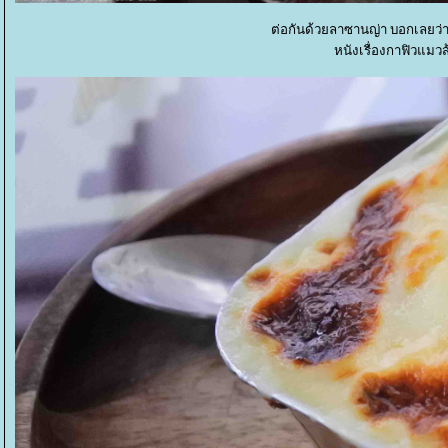
ต่อกันด้วยลาซานญ่า บอกเลยว่าอ
หนังเรื่องกาฟิวแมว