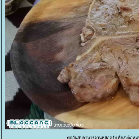
ต่อกันกับอาหารจานหลักครับ คือสเต็กหมู