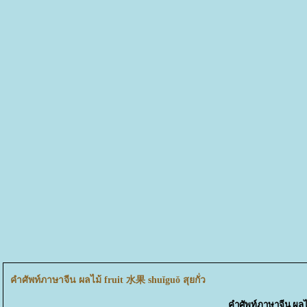
คำศัพท์ภาษาจีน ผลไม้ fruit 水果 shuǐguǒ สุยกั่ว
คำศัพท์ภาษาจีน ผลไม