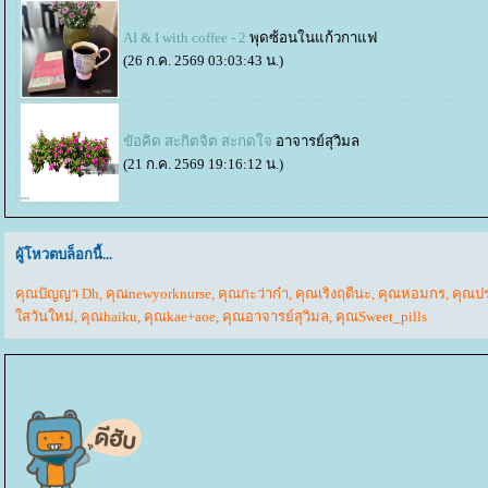
AI & I with coffee - 2
พุดซ้อนในแก้วกาแฟ
(26 ก.ค. 2569 03:03:43 น.)
ขัอคิด สะกิตจิต สะกดใจ
อาจารย์สุวิมล
(21 ก.ค. 2569 19:16:12 น.)
ผู้โหวตบล็อกนี้...
คุณปัญญา Dh
,
คุณnewyorknurse
,
คุณกะว่าก๋า
,
คุณเริงฤดีนะ
,
คุณหอมกร
,
คุณป
สวันใหม่
,
คุณhaiku
,
คุณkae+aoe
,
คุณอาจารย์สุวิมล
,
คุณSweet_pills