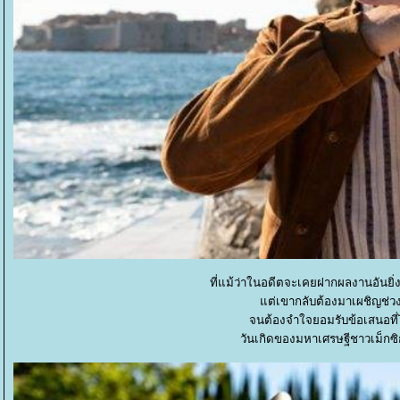
ที่แม้ว่าในอดีตจะเคยฝากผลงานอันยิ่ง
ต่เขากลับต้องมาเผชิญช่วง
จนต้องจำใจยอมรับข้อเสนอที่
วันเกิดของมหาเศรษฐีชาวเม็กซิก