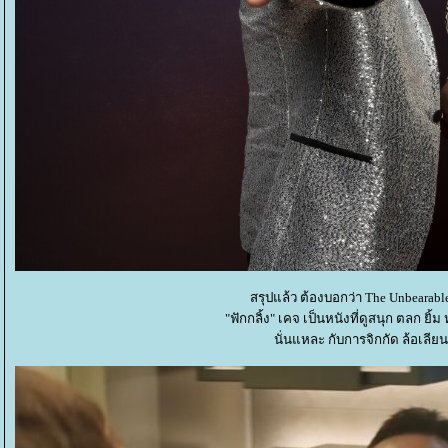
สรุปแล้ว ต้องบอกว่า The Unbearable 
"ฟักกลิ้ง" เคจ เป็นหนังที่ดูสนุก ตลก ยิ
นั่นแหละ กับการจิกกัด ล้อเลี