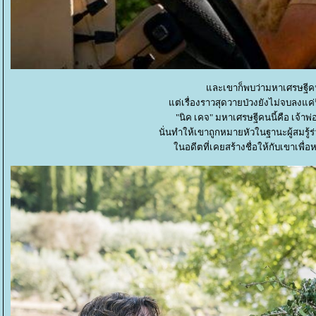
ละเขาก็พบว่ามหาเศรษฐีคนน
ต่เรื่องราวสุดวายป่วงยังไม่จบลงแค่น
"นิค เคจ" มหาเศรษฐีคนนี้คือ เจ้าพ่
นั่นทำให้เขาถูกหมายหัวในฐานะผู้สม
นอดีตที่เคยสร้างชื่อให้กับเขาเพื