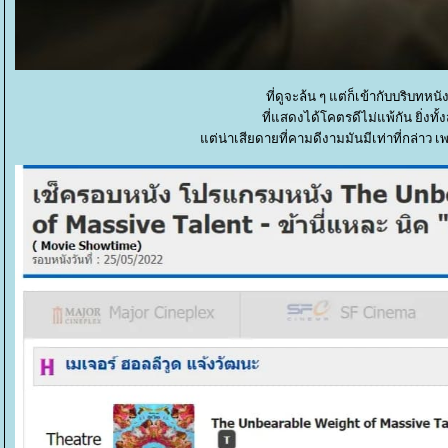
ที่ดูจะล้น ๆ แต่ก็เข้ากับบริบทห
ที่แสดงได้โคตรดีไม่แพ้กัน ยิ่งท
ต่น่าเสียดายที่คามดีงามมันมีเท่าที่กล่าว เ