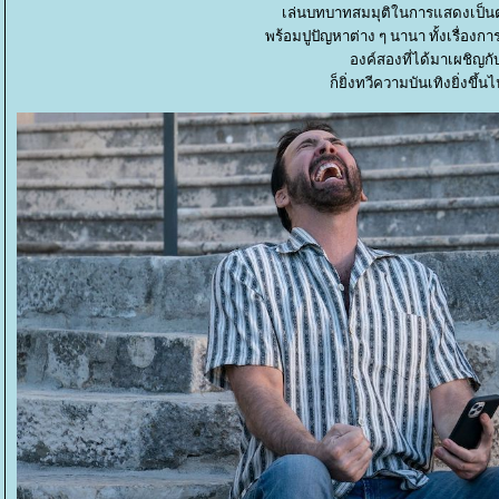
เล่นบทบาทสมมุติในการแสดงเป็นตัว
พร้อมปูปัญหาต่าง ๆ นานา ทั้งเรื่องการ
องค์สองที่ได้มาเผชิญกับ
ก็ยิ่งทวีความบันเทิงยิ่งขึ้