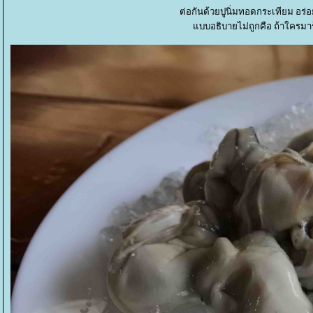
ต่อกันด้วยปูนิ่มทอดกระเทียม อร่
บบอธิบายไม่ถูกคือ ถ้าใครมาร