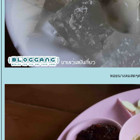
หอยนางลมสดๆคร