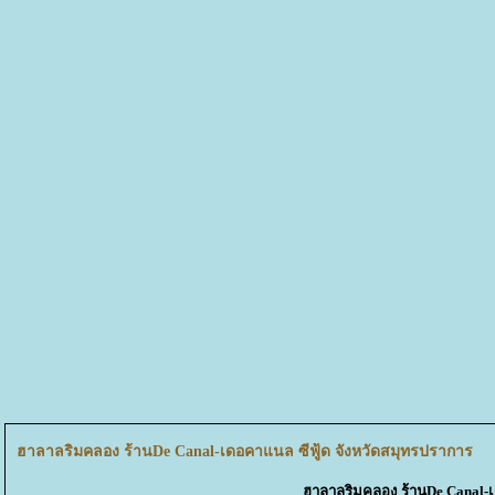
ฮาลาลริมคลอง ร้านDe Canal-เดอคาแนล ซีฟู้ด จังหวัดสมุทรปราการ
ฮาลาลริมคลอง ร้านDe Canal-เ