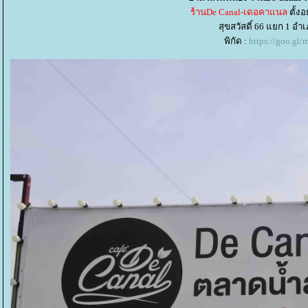
ร้านDe Canal-เดอคาแนล
ตั้งอ
สุขสวัสดิ์ 66 แยก 1 
พิกัด :
https://goo.g