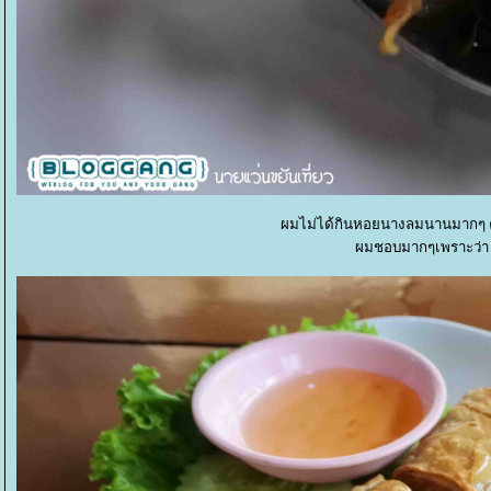
ผมไม่ได้กินหอยนางลมนานมากๆ คื
ผมชอบมากๆเพราะว่า