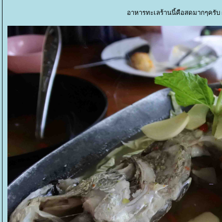
อาหารทะเลร้านนี้คือสดมากๆครับ