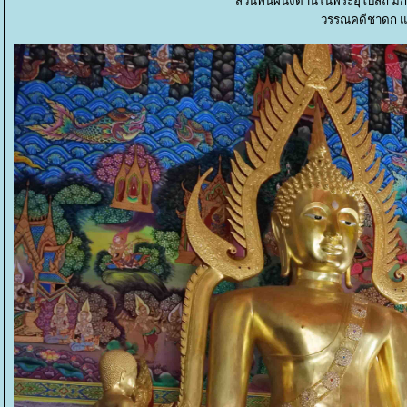
ส่วนพื้นผนังด้านในพระอุโบสถ มีก
วรรณคดีชาดก 