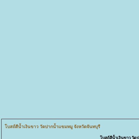
บสถ์สีน้ำเงินขาว วัดปากน้ำแขมหมู จังหวัดจันทบุรี
บสถ์สีน้ำเงินขาว วัดป