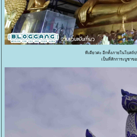
ทีเดียวค่ะ อีกทั้งภายในโบส
เป็นที่สักการะบูชาข