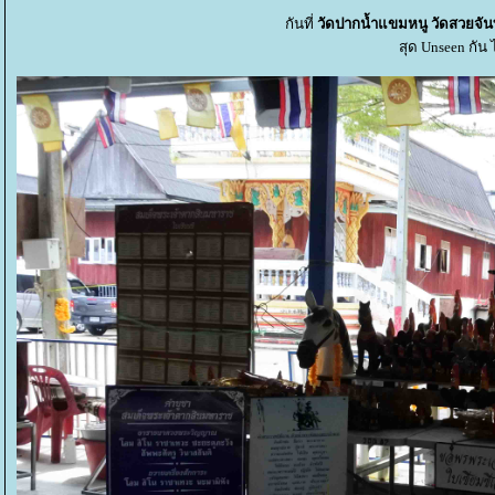
กันที่
วัดปากน้ำแขมหนู วัดสวยจันท
สุด Unseen กัน