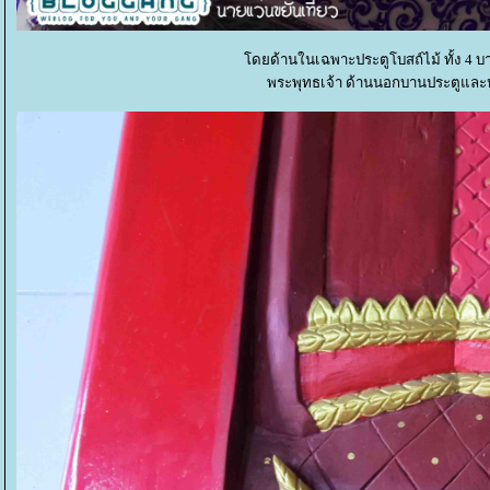
ดยด้านในเฉพาะประตูโบสถ์ไม้ ทั้ง 4 บาน
พระพุทธเจ้า ด้านนอกบานประตูและ