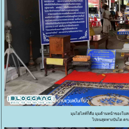
มุมไฮไลท์ก็คือ มุมด้านหน้าของโบสถ
ไปจนสุดทางบันได ตรง