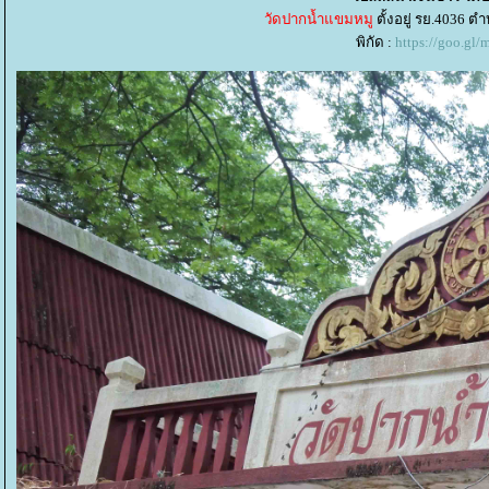
วัดปากน้ำแขมหมู
ตั้งอยู่ รย.4036 ต
พิกัด :
https://goo.g