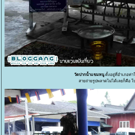
วัดปากน้ำแขมหนู
ตั้งอยู่ที่อำเภอท่
สายถ่ายรูปพลาดไม่ได้เลยก็คือ โบส