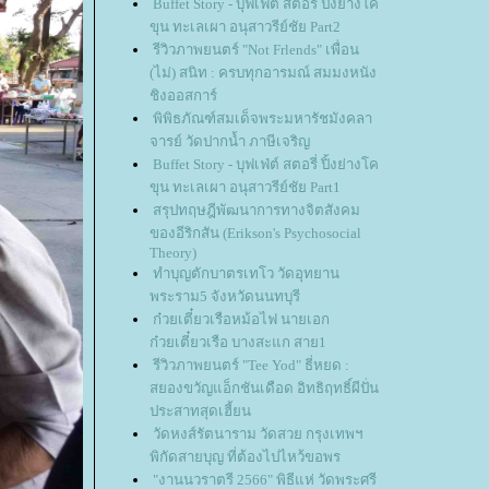
Buffet Story - บุฟเฟ่ต์ สตอรี่ ปิ้งย่างโค
ขุน ทะเลเผา อนุสาวรีย์ชัย Part2
รีวิวภาพยนตร์ "Not Frlends" เพื่อน
(ไม่) สนิท : ครบทุกอารมณ์ สมมงหนัง
ชิงออสการ์
พิพิธภัณฑ์สมเด็จพระมหารัชมังคลา
จารย์ วัดปากน้ำ ภาษีเจริญ
Buffet Story - บุฟเฟ่ต์ สตอรี่ ปิ้งย่างโค
ขุน ทะเลเผา อนุสาวรีย์ชัย Part1
สรุปทฤษฎีพัฒนาการทางจิตสังคม
ของอีริกสัน (Erikson's Psychosocial
Theory)
ทำบุญตักบาตรเทโว วัดอุทยาน
พระราม5 จังหวัดนนทบุรี
ก๋วยเตี๋ยวเรือหม้อไฟ นายเอก
ก๋วยเตี๋ยวเรือ บางสะแก สาย1
รีวิวภาพยนตร์ "Tee Yod" ธี่หยด :
สยองขวัญแอ็กชันเดือด อิทธิฤทธิ์ผีปั่น
ประสาทสุดเฮี้ยน
วัดหงส์รัตนาราม วัดสวย กรุงเทพฯ
พิกัดสายบุญ ที่ต้องไปไหว้ขอพร
"งานนวราตรี 2566" พิธีแห่ วัดพระศรี