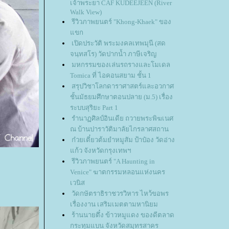
เจ้าพระยา CAF KUDEEJEEN (River
Walk View)
รีวิวภาพยนตร์ "Khong-Khaek" ของ
ขก
เปิดประวัติ พระมงคลเทพมุนี (สด
จนฺทสโร) วัดปากน้ำ ภาษีเจริญ
มหกรรมของเล่นรถรางและโมเดล
Tomica ที่ ไอคอนสยาม ชั้น 1
สรุปวิชาโลกดาราศาสตร์และอวกาศ
ชั้นมัธยมศึกษาตอนปลาย (ม.5) เรื่อง
ระบบสุริยะ Part 1
รํานาฏศิลป์อินเดีย ถวายพระพิฆเนศ
ณ บ้านปาราวัติมาลัยไกรลาศสถาน
ก๋วยเตี๋ยวต้มยำหมูสัม ป้าป๋อง วัดอ่าง
ก้ว จังหวัดกรุงเทพฯ
รีวิวภาพยนตร์ "A Haunting in
Venice" ฆาตกรรมหลอนแห่งนคร
เวนิส
วัดกษัตราธิราชวรวิหาร ไหว้ขอพร
เรื่องงาน เสริมเมตตามหานิยม
ร้านนายตึ๋ง ข้าวหมูแดง ของดีตลาด
กระทุมแบน จังหวัดสมุทรสาคร