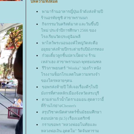
บทความทั้งหมด
พามาร้านอาหารญี่ปุ่นเจ้าดังส่งท้ายปี
ร้านอรทัยซูชิ สาขาพรานนก
กิจกรรมวันคริสต์มาส และวันขึ้นปี
หม่ ประจำปีการศึกษา 2566 ของ
รงเรียนวัดประดู่ฉิมพลี
พาไหว้พระนอนองค์ใหญ่วัดสะตือ
อยุธยาส่งท้ายปีกระต่ายรับปีมังกรทอง
ก๋วยเตี๋ยวลูกชิ้นปลาเป็ดย่าง ร้าน
เหล่าเฮง สาขาพรานนก-พุทธมณฑล
รีวิวภาพยนตร์ "Wonka" วองก้า หนัง
รงงานช็อกโกแลตในความทรงจำ
ของใครหลายๆคน
ขอพรส่งท้ายปี ให้เจอเรื่องดีๆในปี
มังกรที่ศาลหลักเมืองจังหวัดสระบุรี
ตามล่าแก้วน้ำโดราเอมอน สุดคาวาอี้
ที่ร้านไก่ย่างChester's
สรุปวิชาคณิตศาสตร์ชั้นมัธยมศึกษา
ตอนปลาย (ม.5) เรื่องเมตริกซ์
กราบขอพร "หลวงพ่ออโนทัยและ
หลวงพ่อเงิน อุตตโม" วัดจันทาราม