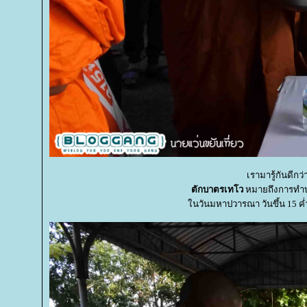
เรามารู้กันดีก
ตักบาตรเทโว
หมายถึงการทำบุ
นวันมหาปวารณา วันขึ้น 15 ค่ำ