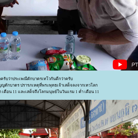
ว่าครับว่าประเพณีตักบาตรเทโวกันดีกว่าครับ
ญตักบาตร ปรารภเหตุที่พระพุทธเจ้าเสด็จลงจากเทวโลก
 เดือน 11 และเสด็จถึงโลกมนุษย์ในวันแรม 1 ค่ำ เดือน 11