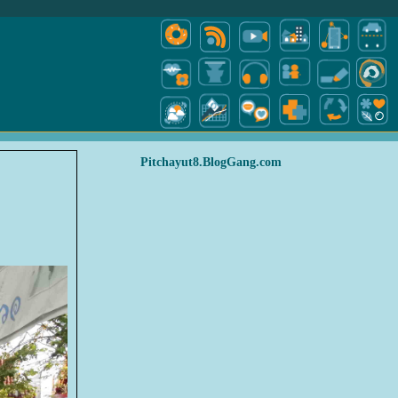
Pitchayut8.BlogGang.com