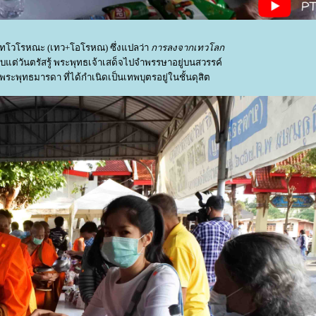
เทโวโรหณะ (เทว+โอโรหณ) ซึ่งแปลว่า
การลงจากเทวโลก
ับแต่วันตรัสรู้ พระพุทธเจ้าเสด็จไปจำพรรษาอยู่บนสวรรค์
ดพระพุทธมารดา ที่ได้กำเนิดเป็นเทพบุตรอยู่ในชั้นดุสิต