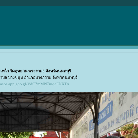
เทโว วัดอุทยาน พระราม5 จังหวัดนนทบุรี
่ ตำบล บางขนุน อำเภอบางกรวย จังหวัดนนทบุรี
//maps.app.goo.gl/VdC7mMN7iuqeENXTA