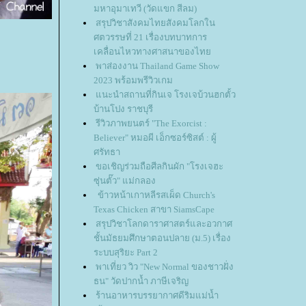
มหาอุมาเทวี (วัดแขก สีลม)
สรุปวิชาสังคมไทยสังคมโลกใน
ศตวรรษที่ 21 เรื่องบทบาทการ
เคลื่อนไหวทางศาสนาของไท
พาส่องงาน Thailand Game Show
2023 พร้อมพรีวิวเกม
นะนำสถานที่กินเจ โรงเจบ้วนฮกตั้ว
บ้านโปง ราชบุรี
รีวิวภาพยนตร์ "The Exorcist :
Believer" หมอผี เอ็กซอร์ซิสต์ : ผู้
ศรัทธา
ขอเชิญร่วมถือศีลกินผัก "โรงเจฮะ
ซุ่นตั๊ว" แม่กลอง
ข้าวหน้าเกาหลีรสเผ็ด Church's
Texas Chicken สาขา SiamsCape
สรุปวิชาโลกดาราศาสตร์และอวกาศ
ชั้นมัธยมศึกษาตอนปลาย (ม.5) เรื่อง
ระบบสุริยะ Part 2
พาเที่ยว วิว "New Normal ของชาวฝั่ง
ธน" วัดปากน้ำ ภาษีเจริญ
ร้านอาหารบรรยากาศดีริมแม่น้ำ