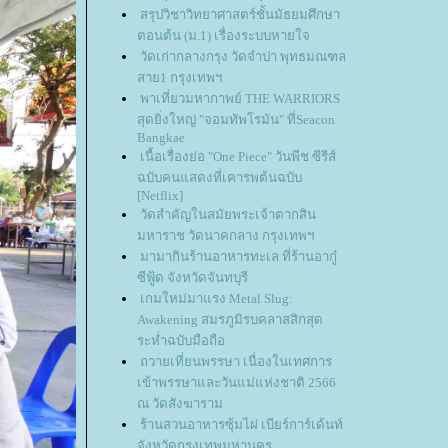
สรุปวิชาวิทยาศาสตร์ชั้นมัธยมศึกษา
ตอนต้น (ม.1) เรื่องระบบหายใจ
วัดเก่ากลางกรุง วัดจำปา พุทธมณฑล
สาย1 กรุงเทพฯ
พาเที่ยวมหากาพย์ THE WARRIORS
สุดยิ่งใหญ่ "จอมทัพโรมัน" ที่Seacon
Bangkae
เนื้อเรื่องย่อ "One Piece" วันพีช ซีรีส์
ฉบับคนแสดงที่เคารพต้นฉบับ
[Netflix]
วัดสำคัญในสมัยพระเจ้าตากสิน
มหาราช วัดนาคกลาง กรุงเทพฯ
มามากินร้านอาหารทะเล ที่ร้านอากู๋
ซีฟู้ด จังหวัดจันทบุรี
เกมใหม่มาแรง Metal Slug:
Awakening สมรภูมิรบคลาสสิกสุด
ระห่ำฉบับมือถือ
ถวายเที่ยนพรรษา เนื่องในเทศการ
เข้าพรรษาและวันแม่แห่งชาติ 2566
ณ วัดสังฆาราม
ร้านสวนอาหารซุ้มไผ่ เบียร์การ์เด้นท์
จังหวัดกรุงเทพมหานคร