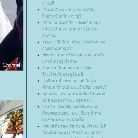
ราชบุรี
บ้านพักติดชายหาดชะอำ สีสัน
รีสอร์ท จังหวัดเพชรบุรี
รีวิวภาพยนตร์ "Napoleon" จักรพร
รดินโปเลียน ภาพยนตร์แอ็คชั่น-
สงคราม
เปิดประวัติวัดนายโรง วัดดังใจกลาง
กรุงเทพมหานคร
ข้าวมันไก่นายชัย อร่อยแบบอ่อนมัน
ละที่เศรษฐีเรือทอง
กิจกรรมวันลอยกระทง 2566
รงเรียนวัดประดู่ฉิมพลี
วัดริมแม่น้ำบรรยากาศดี วัดคุ้ม
ตำหนัก "ตำหนักพระเจ้าเสือ" เพชรบุรี
ซุปหม่าล่ากระดูกหมูน้ำข้น ร้าน4แยก
นมหก MRTท่าพระ กรุงเทพฯ
สรุปวิชาประวัติศาสตร์ชั้นประถม
ศึกษาตอนปลาย (ป.6) เรื่องภูมิภาค
เอเชียตะวันออกเฉียงใต้
พามาเที่ยววัดเก่าแก่อายุกว่า 500 ปี ที่
วัดหน้าพระเมรุราชิการาม อยุธยาฯ