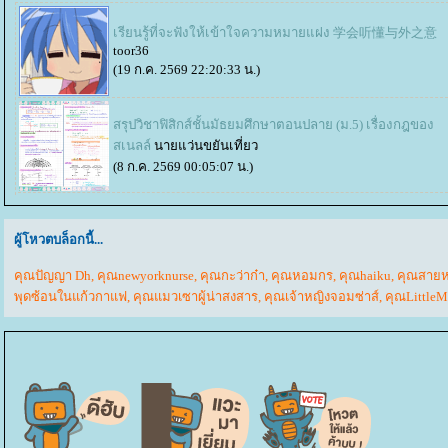
เรียนรู้ที่จะฟังให้เข้าใจความหมายแฝง 学会听懂与外之意
toor36
(19 ก.ค. 2569 22:20:33 น.)
สรุปวิชาฟิสิกส์ชั้นมัธยมศึกษาตอนปลาย (ม.5) เรื่องกฎของ
สเนลล์
นายแว่นขยันเที่ยว
(8 ก.ค. 2569 00:05:07 น.)
ผู้โหวตบล็อกนี้...
คุณปัญญา Dh
,
คุณnewyorknurse
,
คุณกะว่าก๋า
,
คุณหอมกร
,
คุณhaiku
,
คุณสาย
พุดซ้อนในแก้วกาแฟ
,
คุณแมวเซาผู้น่าสงสาร
,
คุณเจ้าหญิงจอมซ่าส์
,
คุณLittleM