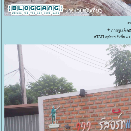
ถ่ายรูปเช็ค
#TATLopburi #เที่ยวภ