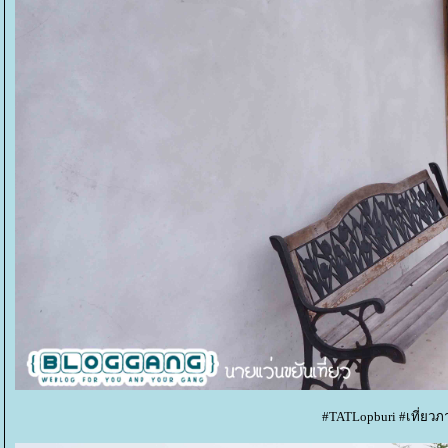
#TATLopburi #เที่ยวภ