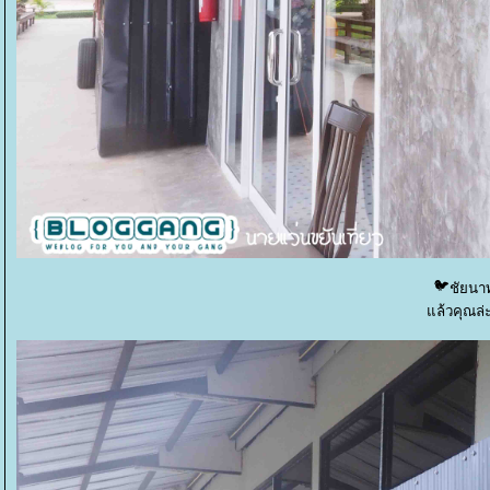
ชัยนาท
ล้วคุณล่ะ