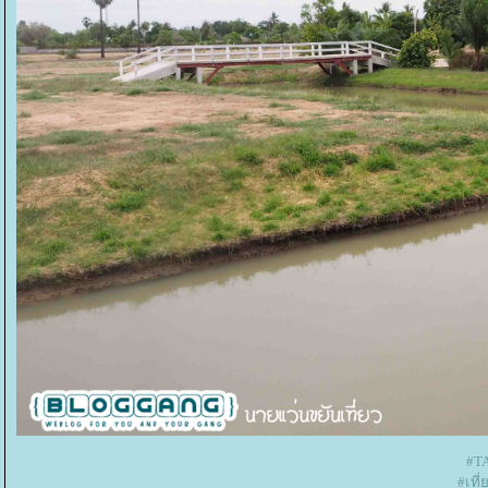
#T
#เที