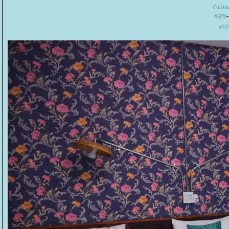
#amaz
#สุข
#S