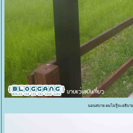
นอนสบาย ผมไม่รู้จะอธิบายย