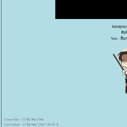
ขอบคุณเพ
ศิล
Vote : สื
Create Date : 15 มีนาคม 2566
Last Update : 15 มีนาคม 2566 7:40:43 น.