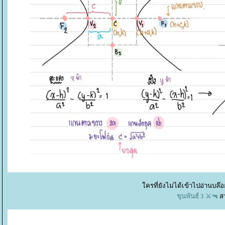
ครที่ยังไม่ได้เข้าไปอ่านบล๊
ขุนพันธ์ 3 ⚔🔫
ส