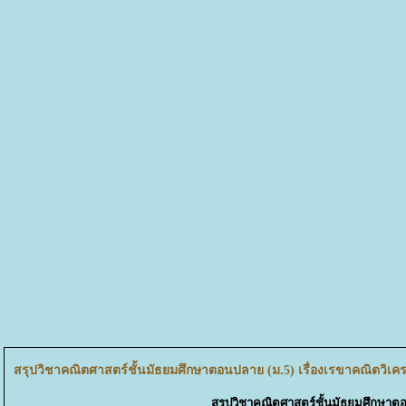
สรุปวิชาคณิตศาสตร์ชั้นมัธยมศึกษาตอนปลาย (ม.5) เรื่องเรขาคณิตวิเครา
สรุปวิชาคณิตศาสตร์ชั้นมัธยมศึกษาตอน