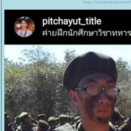
https://www.facebook.com/น