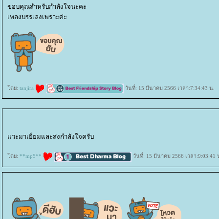
ขอบคุณสำหรับกำลังใจนะคะ
เพลงบรรเลงเพราะค่ะ
ดย:
tanjira
วันที่: 15 มีนาคม 2566 เวลา:7:34:43 น.
วะมาเยี่ยมและส่งกำลังใจครับ
ดย:
**mp5**
วันที่: 15 มีนาคม 2566 เวลา:9:03:41 