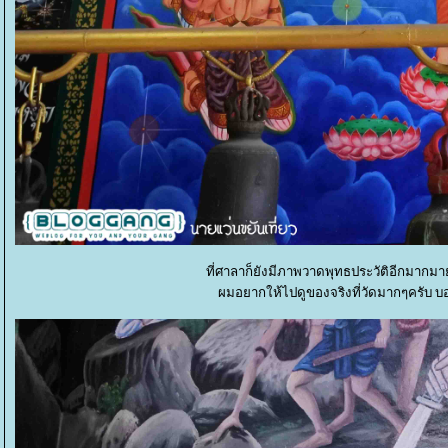
ที่ศาลาก็ยังมีภาพวาดพุทธประวัติอีกมากม
ผมอยากให้ไปดูของจริงที่วัดมากๆครับ บอ