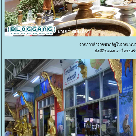
จากการสำรวจซากอิฐโบราณ พบว่า
ังมีอิฐแดงและโครงส