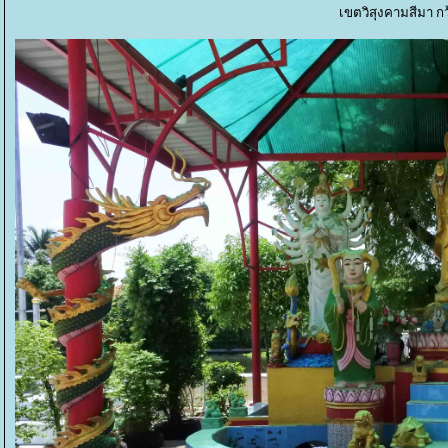
เขตวิสุงคามสีมา ก