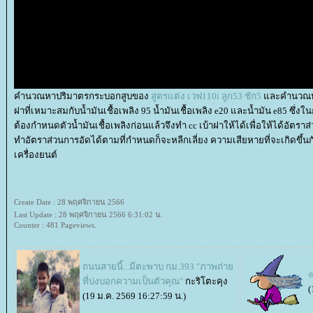
คำนวณหาปริมาตรกระบอกสูบของ
สูตรแต่ง เวฟ110i ลูก53 ชัก5
ละคำนวณหาอ
ฝาที่เหมาะสมกับน้ำมันเชื้อเพลิง 95 น้ำมันเชื้อเพลิง e20 และน้ำมัน e85 ซึ่งใ
ต้องกำหนดตัวน้ำมันเชื้อเพลิงก่อนแล้วจึงทำ cc เบ้าฝาให้ได้เพื่อให้ได้อัต
ทำอัตราส่วนการอัดได้ตามที่กำหนดก็จะหลีกเลี่ยง ความเสียหายที่จะเกิดขึ้น
เครื่องยนต์
Create Date : 28 พฤศจิกายน 2566
Last Update : 28 พฤศจิกายน 2566 6:31:02 น.
Counter : 481 Pageviews.
ถนนสายนี้...มีตะพาบ กม.393 "ภาพถ่า
๏
ที่บ่งบอกความเป็นตัวคุณ"
กะริโตะคุง
(
(19 ม.ค. 2569 16:27:59 น.)