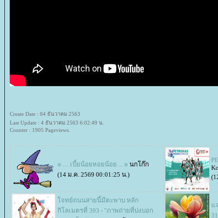
Create Date : 04 ธันวาคม 2563
Last Update : 4 ธันวาคม 2563 6:02:49 น.
Counter : 1905 Pageviews.
PE
๏ .... เบี้ยน้อยหอยน้อย ... ๏
นกโก๊ก
Ko
(14 ม.ค. 2569 00:01:25 น.)
(1
จทย์ถนนสายนี้มีตะพาบ หลัก
จก
กิโลเมตรที่ 393 - "ภาพถ่ายที่บ่งบอก
31