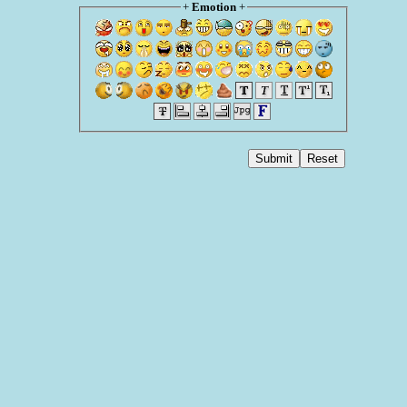
+
Emotion
+