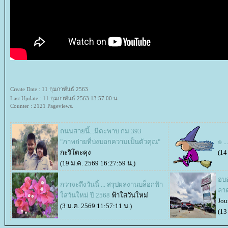
Create Date : 11 กุมภาพันธ์ 2563
Last Update : 11 กุมภาพันธ์ 2563 13:57:00 น.
Counter : 2121 Pageviews.
ถนนสายนี้...มีตะพาบ กม.393
"ภาพถ่ายที่บ่งบอกความเป็นตัวคุณ"
๏ ..
กะริโตะคุง
(14
(19 ม.ค. 2569 16:27:59 น.)
อบอ
กว่าจะถึงวันนี้ ... สรุปผลงานบล็อกฟ้า
ลา
สวันใหม่ ปี 2568
ฟ้าใสวันใหม่
Jou
(3 ม.ค. 2569 11:57:11 น.)
(13