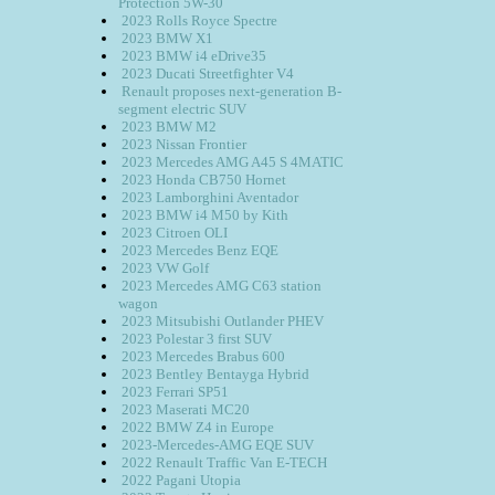
Protection 5W-30
2023 Rolls Royce Spectre
2023 BMW X1
2023 BMW i4 eDrive35
2023 Ducati Streetfighter V4
Renault proposes next-generation B-
segment electric SUV
2023 BMW M2
2023 Nissan Frontier
2023 Mercedes AMG A45 S 4MATIC
2023 Honda CB750 Hornet
2023 Lamborghini Aventador
2023 BMW i4 M50 by Kith
2023 Citroen OLI
2023 Mercedes Benz EQE
2023 VW Golf
2023 Mercedes AMG C63 station
wagon
2023 Mitsubishi Outlander PHEV
2023 Polestar 3 first SUV
2023 Mercedes Brabus 600
2023 Bentley Bentayga Hybrid
2023 Ferrari SP51
2023 Maserati MC20
2022 BMW Z4 in Europe
2023-Mercedes-AMG EQE SUV
2022 Renault Traffic Van E-TECH
2022 Pagani Utopia