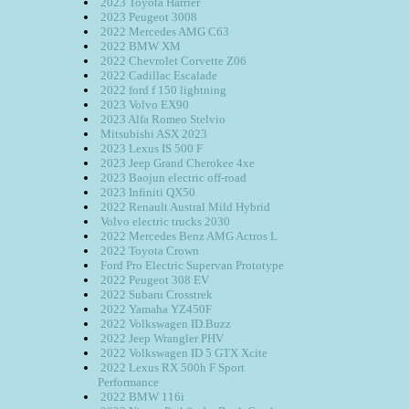
2023 Toyota Harrier
2023 Peugeot 3008
2022 Mercedes AMG C63
2022 BMW XM
2022 Chevrolet Corvette Z06
2022 Cadillac Escalade
2022 ford f 150 lightning
2023 Volvo EX90
2023 Alfa Romeo Stelvio
Mitsubishi ASX 2023
2023 Lexus IS 500 F
2023 Jeep Grand Cherokee 4xe
2023 Baojun electric off-road
2023 Infiniti QX50
2022 Renault Austral Mild Hybrid
Volvo electric trucks 2030
2022 Mercedes Benz AMG Actros L
2022 Toyota Crown
Ford Pro Electric Supervan Prototype
2022 Peugeot 308 EV
2022 Subaru Crosstrek
2022 Yamaha YZ450F
2022 Volkswagen ID.Buzz
2022 Jeep Wrangler PHV
2022 Volkswagen ID 5 GTX Xcite
2022 Lexus RX 500h F Sport
Performance
2022 BMW 116i