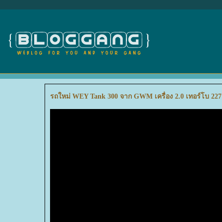
รถใหม่ WEY Tank 300 จาก GWM เครื่อง 2.0 เทอร์โบ 227