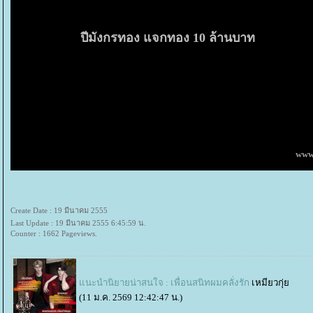
ชั่วโมง โดยสามารถต่ออายุประกันภัยชั้นหนึ่ง (ซ่อมห้าง) ได้
ปีมังกรทอง แจกทอง 10 ล้านบาท
สำหรับผู้ที่ซื้อ
มิตซูบิชิ
รุ่น
ไทรทัน
,
ปาเจโร สปอร์ต
,
ลนเซอ
ทองคำถึง 3 ครั้ง รวม 352 รางวัล มูลค่ารวม 10 ล้านบาท โดย
ผ่านมา และจะทำการจับรางวัลครั้งที่ 2 ในวันที่ 15 มีนาคม 255
ระหว่างวันที่ 1 มีนาคม - 12 เมษายน 2555 และจะนำรายชื่อผู้
สำหรับลูกค้าที่สนใจ สามารถสอบถามรายละเอียดเพิ่มเติ
ประสานงานลูกค้า
มิตซูบิชิ
Customer Consulting Center โทร.
ทร. 02-529-9500 ในวันและเวลาทำการ หรือที่เว็บไซต์
www.
Create Date : 19 มีนาคม 2555
Last Update : 19 มีนาคม 2555 6:45:59 น.
Counter : 1662 Pageviews.
นะนำนิยายน่าสนใจ : เพื่อนสนิทผมคลั่งรัก
เหมียวกุ่
(11 ม.ค. 2569 12:42:47 น.)