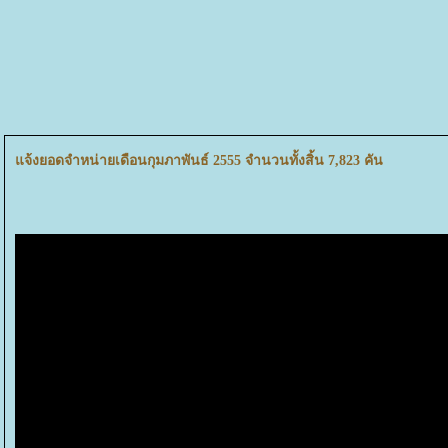
จ้งยอดจำหน่ายเดือนกุมภาพันธ์ 2555 จำนวนทั้งสิ้น 7,823 คัน