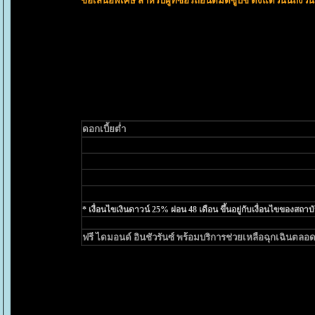
ข้อเสนอพิเศษ สำหรับผู้ที่ซื้อรถยนต์มิตซูบิชิ ตั้งแต่วันนี้ถึงว
ดอกเบี้ยต่ำ
-
Mitsubishi Triton
เฉพาะรุ่นดับเบิ้ลแค็บ
-
Mitsubishi Pajero Sport
ทุกรุ่น (ยกเว้นรุ่นเครื่องยนต์เบนซ
-
Mitsubishi Lancer EX
ทุกรุ่น
-
Mitsubishi Lancer
1.6 ลิตร ทุกรุ่น
* เงื่อนไขเงินดาวน์ 25% ผ่อน 48 เดือน ขึ้นอยู่กับเงื่อนไขของสถา
ฟรี ไดมอนด์ อินชัวรันซ์ พร้อมบริการช่วยเหลือฉุกเฉินตลอด
ลูกค้าที่ซื้ออรถยนต์
มิตซูบิชิ
ทุกรุ่น จะได้รับประกันภัยชั้
ความมั่นใจในการซ่อมแซมรถจากช่างผู้เชี่ยวชาญ และมั่นใจ
ละความคุ้มครองพิเศษต่างๆ อาทิ ฟรีประกันภัยชั้น 1 พร้อม พ
ล้านบาทต่อครั้ง (เงื่อนไขความคุ้มครองตามรายละเอียดของ