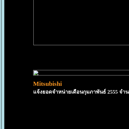
ข่าวประชาสัมพันธ์
Mitsubishi
จ้งยอดจำหน่ายเดือนกุมภาพันธ์ 2555 จำนวนท
มิตซูบิชิ มอเตอร์ส ประเทศไท
จ้งยอดขายรถเดือนกุมภาพั
ต่อเนื่อง มอบแคมเปญซื้อรถวันนี้รับข้อเสนอสุดพิเศษดอกเบี้ย
มร. โนบุยูกิ มูราฮาชิ
กรรมการผู้จัดการใหญ่
บริษัท มิตซ
ผ่านมาว่า
มิตซูบิชิ
มียอดขายอยู่ที่ 7,823 คัน เติบโตขึ้น 64.3