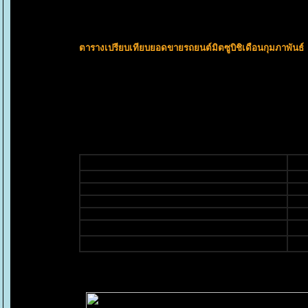
ความนิยมอย่างสูงจากลูกค้า โด
Triton
มียอดขาย 5,694 คั
เติบโตขึ้น 51.3%
ตารางเปรียบเทียบยอดขายรถยนต์มิตซูบิชิเดือนกุมภาพันธ์
รุ่น
พ.ศ.
Mitsubishi Triton
5,69
Mitsubishi Pajero Sport
1,85
Mitsubishi Lancer
139
Mitsubishi Lancer EX
134
2
รุ่นอื่นๆ
7,82
รวม