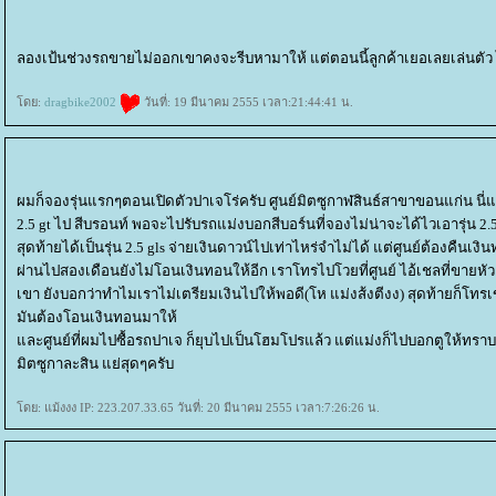
ลองเป้นช่วงรถขายไม่ออกเขาคงจะรีบหามาให้ แต่ตอนนี้ลูกค้าเยอเลยเล่นตัว
ดย:
dragbike2002
วันที่: 19 มีนาคม 2555 เวลา:21:44:41 น.
ผมก็จองรุ่นแรกๆตอนเปิดตัวปาเจโร่ครับ ศูนย์มิตซูกาฬสินธ์สาขาขอนแก่น นี่แ
2.5 gt ไป สีบรอนท์ พอจะไปรับรถแม่งบอกสีบอร์นที่จองไม่น่าจะได้ไวเอารุ่น 2
สุดท้ายได้เป็นรุ่น 2.5 gls จ่ายเงินดาวน์ไปเท่าไหร่จำไม่ได้ แต่ศูนย์ต้องคืน
ผ่านไปสองเดือนยังไม่โอนเงินทอนให้อีก เราโทรไปโวยที่ศูนย์ ไอ้เชลที่ขายหัว
เขา ยังบอกว่าทำไมเราไม่เตรียมเงินไปให้พอดี(โห แม่งส้งตีงง) สุดท้ายก็โ
มันต้องโอนเงินทอนมาให้
ละศูนย์ที่ผมไปซื้อรถปาเจ ก็ยุบไปเป็นโฮมโปรแล้ว แต่แม่งก็ไปบอกตูให้ทรา
มิตซูกาละสิน แย่สุดๆครับ
ดย: แม้งงง IP: 223.207.33.65 วันที่: 20 มีนาคม 2555 เวลา:7:26:26 น.