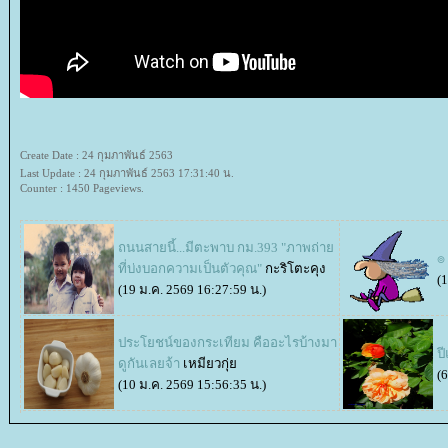
Create Date : 24 กุมภาพันธ์ 2563
Last Update : 24 กุมภาพันธ์ 2563 17:31:40 น.
Counter : 1450 Pageviews.
ถนนสายนี้...มีตะพาบ กม.393 "ภาพถ่า
๏ 
ที่บ่งบอกความเป็นตัวคุณ"
กะริโตะคุง
(
(19 ม.ค. 2569 16:27:59 น.)
ประโยชน์ของกระเทียม คืออะไรบ้างมา
ป
ดูกันเลยจ้า
เหมียวกุ่
(
(10 ม.ค. 2569 15:56:35 น.)