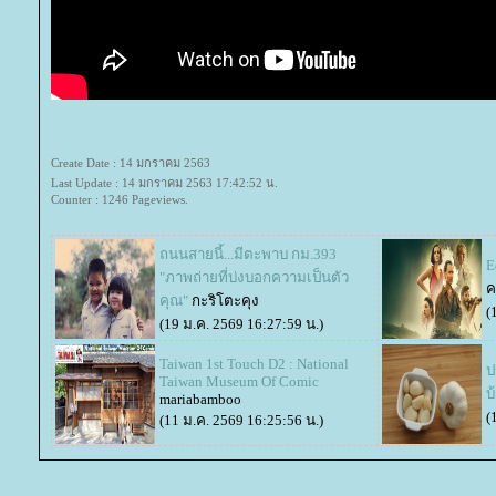
Create Date : 14 มกราคม 2563
Last Update : 14 มกราคม 2563 17:42:52 น.
Counter : 1246 Pageviews.
ถนนสายนี้...มีตะพาบ กม.393
E
"ภาพถ่ายที่บ่งบอกความเป็นตัว
ค
คุณ"
กะริโตะคุง
(
(19 ม.ค. 2569 16:27:59 น.)
Taiwan 1st Touch D2 : National
ป
Taiwan Museum Of Comic
บ
mariabamboo
(
(11 ม.ค. 2569 16:25:56 น.)