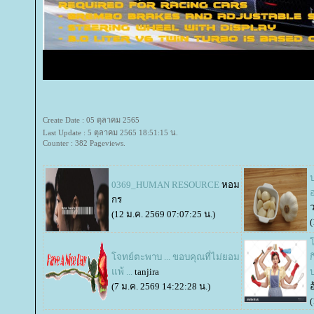
Create Date : 05 ตุลาคม 2565
Last Update : 5 ตุลาคม 2565 18:51:15 น.
Counter : 382 Pageviews.
0369_HUMAN RESOURCE
หอม
กร
ว
(12 ม.ค. 2569 07:07:25 น.)
(
จทย์ตะพาบ ... ขอบคุณที่ไม่ยอม
ก
พ้ ...
tanjira
(7 ม.ค. 2569 14:22:28 น.)
อ
(