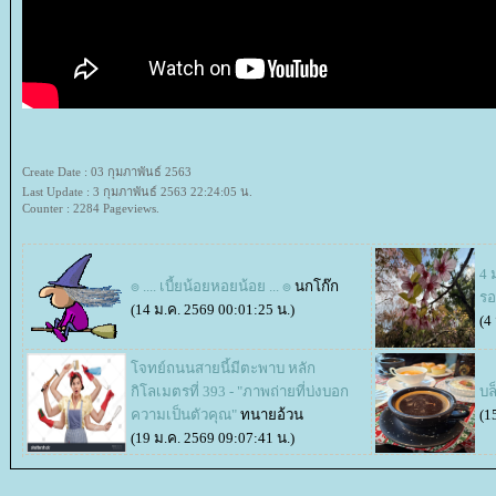
Create Date : 03 กุมภาพันธ์ 2563
Last Update : 3 กุมภาพันธ์ 2563 22:24:05 น.
Counter : 2284 Pageviews.
4 
๏ .... เบี้ยน้อยหอยน้อย ... ๏
นกโก๊ก
รอ
(14 ม.ค. 2569 00:01:25 น.)
(4
จทย์ถนนสายนี้มีตะพาบ หลัก
กิโลเมตรที่ 393 - "ภาพถ่ายที่บ่งบอก
บล
ความเป็นตัวคุณ"
ทนายอ้วน
(1
(19 ม.ค. 2569 09:07:41 น.)