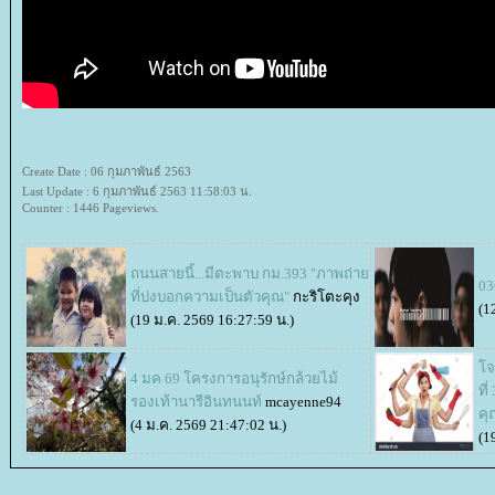
Create Date : 06 กุมภาพันธ์ 2563
Last Update : 6 กุมภาพันธ์ 2563 11:58:03 น.
Counter : 1446 Pageviews.
ถนนสายนี้...มีตะพาบ กม.393 "ภาพถ่า
0
ที่บ่งบอกความเป็นตัวคุณ"
กะริโตะคุง
(1
(19 ม.ค. 2569 16:27:59 น.)
จท
4 มค 69 โครงการอนุรักษ์กล้วยไม้
ที
รองเท้านารีอินทนนท์
mcayenne94
คุ
(4 ม.ค. 2569 21:47:02 น.)
(1