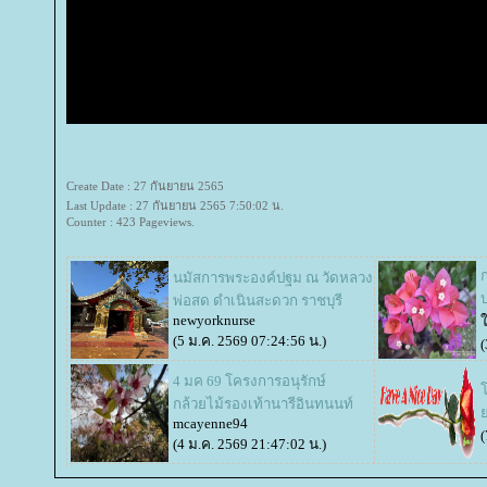
Create Date : 27 กันยายน 2565
Last Update : 27 กันยายน 2565 7:50:02 น.
Counter : 423 Pageviews.
ก
นมัสการพระองค์ปฐม ณ วัดหลวง
บ
พ่อสด ดำเนินสะดวก ราชบุรี
newyorknurse
(5 ม.ค. 2569 07:24:56 น.)
(
4 มค 69 โครงการอนุรักษ์
กล้วยไม้รองเท้านารีอินทนนท์
mcayenne94
(
(4 ม.ค. 2569 21:47:02 น.)