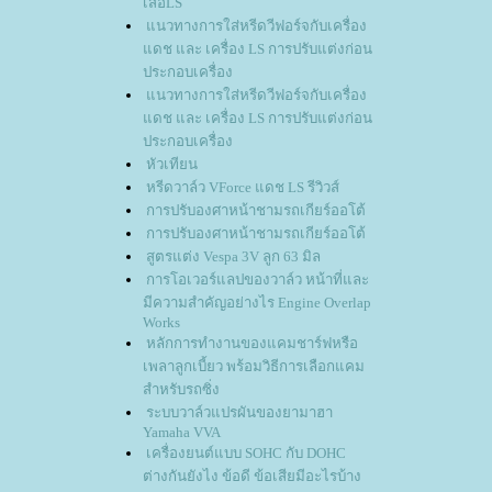
เสื้อLS
นวทางการใส่หรีดวีฟอร์จกับเครื่อง
ดช และ เครื่อง LS การปรับแต่งก่อน
ประกอบเครื่อง
นวทางการใส่หรีดวีฟอร์จกับเครื่อง
ดช และ เครื่อง LS การปรับแต่งก่อน
ประกอบเครื่อง
หัวเทียน
หรีดวาล์ว VForce แดช LS รีวิวส์
การปรับองศาหน้าชามรถเกียร์ออโต้
การปรับองศาหน้าชามรถเกียร์ออโต้
สูตรแต่ง Vespa 3V ลูก 63 มิล
การโอเวอร์แลปของวาล์ว หน้าที่และ
มีความสำคัญอย่างไร Engine Overlap
Works
หลักการทำงานของแคมชาร์ฟหรือ
เพลาลูกเบี้ยว พร้อมวิธีการเลือกแคม
สำหรับรถซิ่ง
ระบบวาล์วแปรผันของยามาฮา
Yamaha VVA
เครื่องยนต์แบบ SOHC กับ DOHC
ต่างกันยังไง ข้อดี ข้อเสียมีอะไรบ้าง