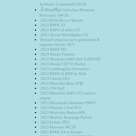
Synthetic Commorail 5W-30
น้ำมันเครื่อง Valvoline Premium
Protection 5W-30
2023 Rolls Royce Spectre
2023 BMW X1
2023 BMW i4 eDrive35
2023 Ducati Streetfighter V4
Renault proposes next-generation B-
segment electric SUV
2023 BMW M2
2023 Nissan Frontier
2023 Mercedes AMG A45 S 4MATIC
2023 Honda CB750 Hornet
2023 Lamborghini Aventador
2023 BMW i4 M50 by Kith
2023 Citroen OLI
2023 Mercedes Benz EQE
2023 VW Golf
2023 Mercedes AMG C63 station
wagon
2023 Mitsubishi Outlander PHEV
2023 Polestar 3 first SUV
2023 Mercedes Brabus 600
2023 Bentley Bentayga Hybrid
2023 Ferrari SP51
2023 Maserati MC20
2022 BMW Z4 in Europe