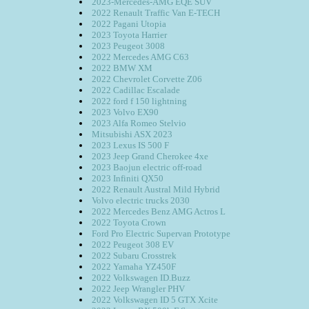
2023-Mercedes-AMG EQE SUV
2022 Renault Traffic Van E-TECH
2022 Pagani Utopia
2023 Toyota Harrier
2023 Peugeot 3008
2022 Mercedes AMG C63
2022 BMW XM
2022 Chevrolet Corvette Z06
2022 Cadillac Escalade
2022 ford f 150 lightning
2023 Volvo EX90
2023 Alfa Romeo Stelvio
Mitsubishi ASX 2023
2023 Lexus IS 500 F
2023 Jeep Grand Cherokee 4xe
2023 Baojun electric off-road
2023 Infiniti QX50
2022 Renault Austral Mild Hybrid
Volvo electric trucks 2030
2022 Mercedes Benz AMG Actros L
2022 Toyota Crown
Ford Pro Electric Supervan Prototype
2022 Peugeot 308 EV
2022 Subaru Crosstrek
2022 Yamaha YZ450F
2022 Volkswagen ID.Buzz
2022 Jeep Wrangler PHV
2022 Volkswagen ID 5 GTX Xcite