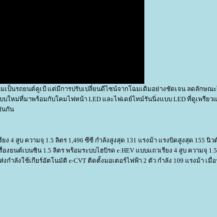
็นรถยนต์คูเป้ แต่มีการปรับเปลี่ยนดีไซน์จากโฉมเดิมอย่างชัดเจน ลดลักษณะโ
็นแบบใหม่ที่มาพร้อมกับโคมไฟหน้า LED และไฟเดย์ไทม์รันนิ่งแบบ LED ที่ดูเพรีย
่นกัน
ง 4 สูบ ความจุ 1.5 ลิตร 1,496 ซีซี กำลังสูงสุด 131 แรงม้า แรงบิดสูงสุด 155 นิ
ครื่องยนต์เบนซิน 1.5 ลิตร พร้อมระบบไฮบิรด e:HEV แบบแถวเรียง 4 สูบ ความจุ 1.5
ส่งกำลังใช้เกียร์อัตโนมัติ e-CVT ติดตั้งมอเตอร์ไฟฟ้า 2 ตัว กำลัง 109 แรงม้า เมื