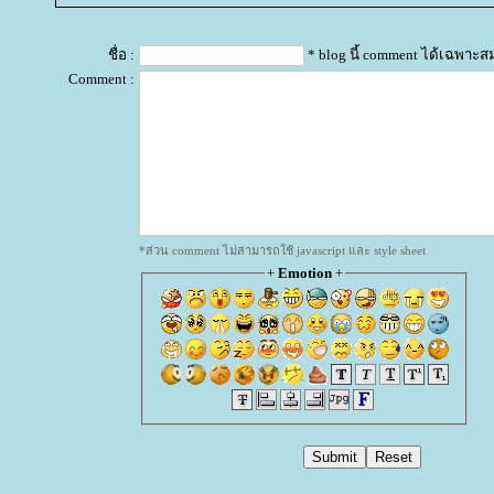
ชื่อ :
* blog นี้ comment ได้เฉพาะส
Comment :
*ส่วน comment ไม่สามารถใช้ javascript และ style sheet
+
Emotion
+