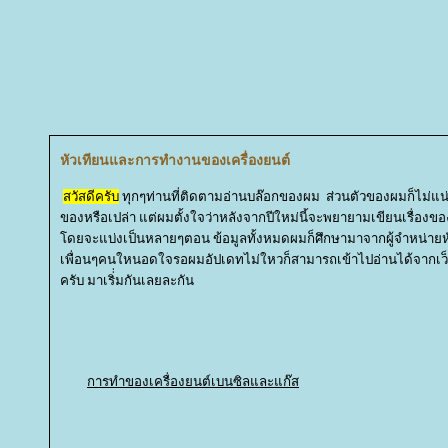
หัวเทียนและการทำงานของเครื่องยนต์
สวัสดีครับ
ทุกๆท่านที่ติดตามอ่านบล๊อกของผม ส่วนตัวของผมก็ไม่แน่
ของหรือเปล่า แต่ผมตั้งใจว่าหลังจากปีใหม่นี้จะพยายามเขียนเรื่องของ
ดยจะแบ่งเป็นหลายๆตอน ข้อมูลทั้งหมดผมก็ศึกษามาจากผู้จำหน่ายห
เพื่อนๆคนใหนอดใจรอผมอัปเดทไม่ใหวก็สามารถเข้าไปอ่านได้จากเว็
ครับ มาเริ่่มกันเลยละกัน
การทำของเครื่องยนต์เบนซิลและแก๊ส