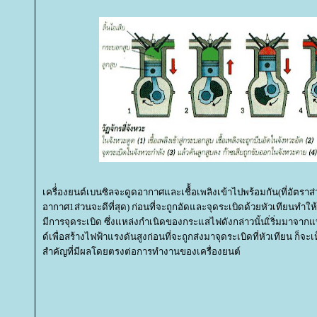
เครื่่องยนต์เบนซิลจะดูดอากาศและเชื้้อเพลิงเข้าไปพร้อมกัน(ที่อัตรา
อากาศ1ส่วนจะดีที่สุด) ก่อนที่จะถูกอัดและจุดระเบิดด้วยหัวเทียนทำให้เ
มีการจุดระเบิด ซึ่งแหล่งกำเนิดของกระแสไฟดังกล่าวนั้นเิ่ริ่มมาจาก
ด์เพื่อสร้างไฟฟ้าแรงดันสูงก่อนที่จะถูกส่งมาจุดระเบิดที่หัวเทียน ก็จะเห
สำคัญที่มีผลโดยตรงต่อการทำงานของเครื่องยนต์