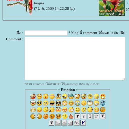
tanjira
3
(7 ม.ค. 2569 14:22:28 น.)
(
ชื่อ :
* blog นี้ comment ได้เฉพาะสมาชิก
Comment :
*ส่วน comment ไม่สามารถใช้ javascript และ style sheet
+
Emotion
+