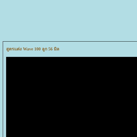
สูตรแต่ง Wave 100 ลูก 56 มิล