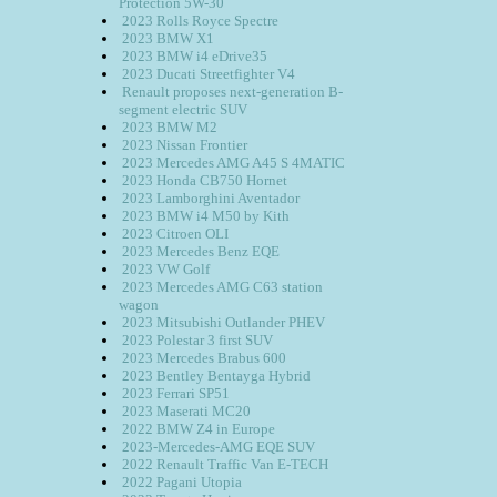
Protection 5W-30
2023 Rolls Royce Spectre
2023 BMW X1
2023 BMW i4 eDrive35
2023 Ducati Streetfighter V4
Renault proposes next-generation B-
segment electric SUV
2023 BMW M2
2023 Nissan Frontier
2023 Mercedes AMG A45 S 4MATIC
2023 Honda CB750 Hornet
2023 Lamborghini Aventador
2023 BMW i4 M50 by Kith
2023 Citroen OLI
2023 Mercedes Benz EQE
2023 VW Golf
2023 Mercedes AMG C63 station
wagon
2023 Mitsubishi Outlander PHEV
2023 Polestar 3 first SUV
2023 Mercedes Brabus 600
2023 Bentley Bentayga Hybrid
2023 Ferrari SP51
2023 Maserati MC20
2022 BMW Z4 in Europe
2023-Mercedes-AMG EQE SUV
2022 Renault Traffic Van E-TECH
2022 Pagani Utopia