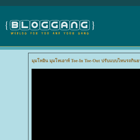
มุมโทอิน มุมโทเอาท์ Toe-In Toe-Out ปรับแบบไหนรถกินย