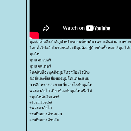
มุมล้อเป็นสิ่งสำคัญสำหรับรถยนต์ทุกคัน เพราะมันสามารถช่วยใน
ดยทั่วไปแล้วในรถยนต์จะมีมุมล้ออยู่ด้วยกันทั้งหมด 3มุม ได้แ
มุมโท
มุมแคมเบอร์
มุมแคสเตอร์
นคลิบนี้จะพูดถึงมุมโทว่ามีอะไรบ้าง
ข้อดีและข้อเสียของมุมโทแต่ละแบบ
การสึกหร่อของยางเกี่ยวอะไรกับมุมโท
พวงมาลัยไว เกี่ยวข้องกับมุมโทหรือไม่
#มุมโทอินโทเอาท์
#ToeInToeOut
#พวงมาลัยไว
#รถกินยางด้านนอก
#รถกินยางด้านใน