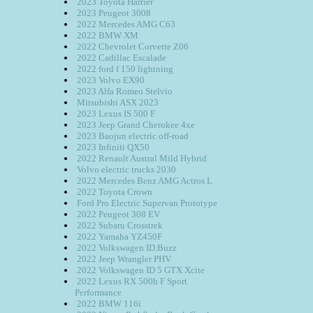
2023 Toyota Harrier
2023 Peugeot 3008
2022 Mercedes AMG C63
2022 BMW XM
2022 Chevrolet Corvette Z06
2022 Cadillac Escalade
2022 ford f 150 lightning
2023 Volvo EX90
2023 Alfa Romeo Stelvio
Mitsubishi ASX 2023
2023 Lexus IS 500 F
2023 Jeep Grand Cherokee 4xe
2023 Baojun electric off-road
2023 Infiniti QX50
2022 Renault Austral Mild Hybrid
Volvo electric trucks 2030
2022 Mercedes Benz AMG Actros L
2022 Toyota Crown
Ford Pro Electric Supervan Prototype
2022 Peugeot 308 EV
2022 Subaru Crosstrek
2022 Yamaha YZ450F
2022 Volkswagen ID.Buzz
2022 Jeep Wrangler PHV
2022 Volkswagen ID 5 GTX Xcite
2022 Lexus RX 500h F Sport
Performance
2022 BMW 116i