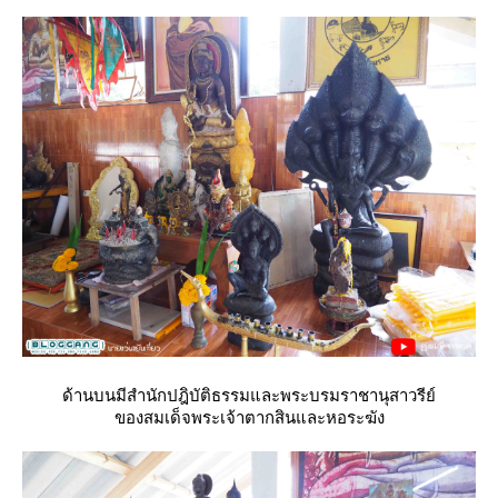
ด้านบนมีสำนักปฎิบัติธรรมและพระบรมราชานุสาวรีย์
ของสมเด็จพระเจ้าตากสินและหอระฆัง