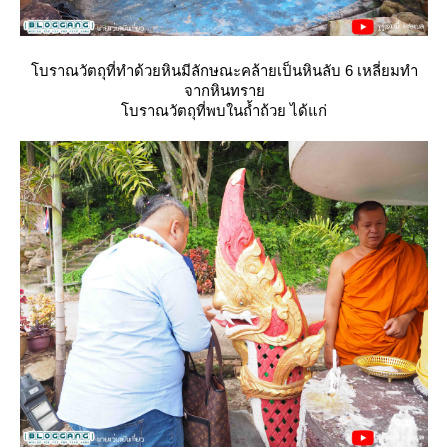
บราณวัตถุที่ทำด้วยหินมีลักษณะคล้ายเป็นหินลับ 6 เหลี่ยมทำ
จากหินทรา
บราณวัตถุที่พบในถ้ำถ้วย ได้แก่