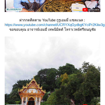
ฝากกดติดตาม YouTube กูรูเอมมี่ แชลแนล :
https://www.youtube.com/channel/UCRYXqGydbgKYciPr2Kilw3g
ขอขอบคุณ อาจารย์เอมมี่ เทพนิมิตต์ โหราเวทย์ศรีธนญชั