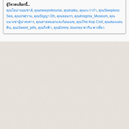
ผู้โหวตบล็อกนี้...
คุณโอน่าจอมซ่าส์
,
คุณnewyorknurse
,
คุณhaiku
,
คุณกะว่าก๋า
,
คุณSleepless
Sea
,
คุณปรศุราม
,
คุณปัญญา Dh
,
คุณหอมกร
,
คุณInsignia_Museum
,
คุณ
มวเซาผู้น่าสงสาร
,
คุณสายหมอกและก้อนเมฆ
,
คุณThe Kop Civil
,
คุณสองแผ่น
ดิน
,
คุณSweet_pills
,
คุณกิ่งฟ้า
,
คุณEmmy Journey พากิน พาเที่ยว