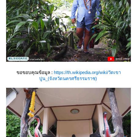
ขอขอบคุณข้อมูล :
https://th.wikipedia.org/wiki/วัดเขา
ปูน_(จังหวัดนครศรีธรรมราช)