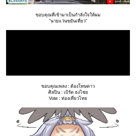
ขอบคุณที่เข้ามาเป็นกำลังใจให้ผม
"นายแว่นขยันเที่ยว"
ขอบคุณเพลง : ต้องโทษดาว
ศิลปิน : เบิร์ด ธงไช
Vote : ท่องเที่ยวไท