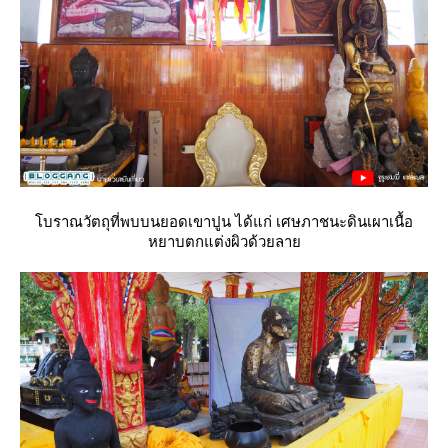
บราณวัตถุที่พบบนยอดเขาปูน ได้แก่ เศษภาชนะดินเผาเนื้อ
หยาบตกแต่งผิวด้วยลา