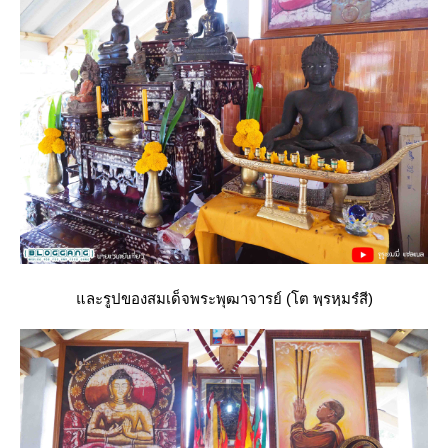
ละรูปของสมเด็จพระพุฒาจารย์ (โต พฺรหฺมรํสี)