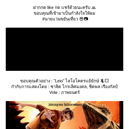
ฝากกด like กด แชร์ด้วยนะครับ 🙏
ขอบคุณที่เข้ามาเป็นกำลังใจให้ผม
#นายแว่นขยันเที่ยว 😎📷
ขอบคุณตัวอย่าง : "Leio" ไลโอโคตรแย้ยักษ์ 🦎💥
กำกับการแสดงโดย : ชาลิต ไกรเลิศมงคล, ชิตพล เรืองกัลป์
Vote : ภาพยนตร์