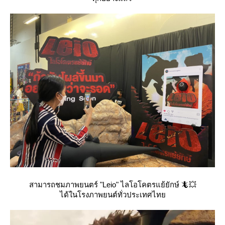
สามารถชมภาพยนตร์ "Leio" ไลโอโคตรแย้ยักษ์ 🦎💥
ได้ในโรงภาพยนต์ทั่วประเทศไท