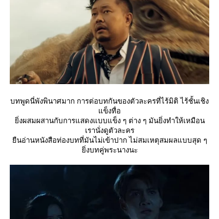
บทพูดนี่พังพินาศมาก การต่อบทกันของตัวละครที่ไร้มิติ ไร้ชั้นเชิง
ข็งทื่อ
ิ่งผสมผสานกับการแสดงแบบแข็ง ๆ ต่าง ๆ มันยิ่งทำให้เหมือน
เรานั่งดูตัวละคร
ืนอ่านหนังสือท่องบทที่มันไม่เข้าปาก ไม่สมเหตุสมผลแบบสุด ๆ
ิ่งบทคู่พระนางนะ