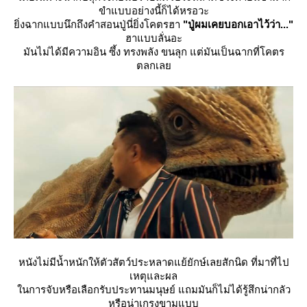
ขำแบบอย่างนี้ก็ได้หรอวะ
ิ่งฉากแบบนึกถึงคำสอนปู่นี่ยิ่งโคตรฮา
"ปู่ผมเคยบอกเอาไว้ว่า..."
ฮาแบบลั่นอะ
มันไม่ได้มีความอิน ซึ้ง ทรงพลัง ขนลุก แต่มันเป็นฉากที่โคตร
ตลกเล
หนังไม่มีน้ำหนักให้ตัวสัตว์ประหลาดแย้ยักษ์เลยสักนิด ที่มาที่ไป
เหตุและผล
นการจับหรือเลือกรับประทานมนุษย์ แถมมันก็ไม่ได้รู้สึกน่ากลัว
หรือน่าเกรงขามแบบ