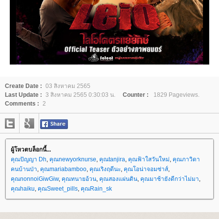
Create Date :
03 สิงหาคม 2565
Last Update :
3 สิงหาคม 2565 0:30:03 น.
Counter :
1829 Pageviews.
Comments :
2
ผู้โหวตบล็อกนี้...
คุณปัญญา Dh
,
คุณnewyorknurse
,
คุณtanjira
,
คุณฟ้าใสวันใหม่
,
คุณภาวิดา
คนบ้านป่า
,
คุณmariabamboo
,
คุณเริงฤดีนะ
,
คุณโอน่าจอมซ่าส์
,
คุณnonnoiGiwGiw
,
คุณทนายอ้วน
,
คุณสองแผ่นดิน
,
คุณมาช้ายังดีกว่าไม่มา
,
คุณhaiku
,
คุณSweet_pills
,
คุณRain_sk