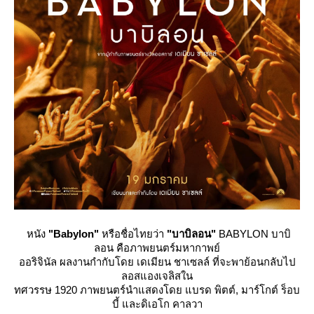
หนัง
"Babylon"
หรือชื่อไทยว่า
"บาบิลอน"
BABYLON บาบิ
ลอน คือภาพยนตร์มหากาพย์
ออริจินัล ผลงานกำกับโดย เดเมียน ชาเซลล์ ที่จะพาย้อนกลับไป
ลอสแองเจลิสใน
ทศวรรษ 1920 ภาพยนตร์นำแสดงโดย แบรด พิตต์, มาร์โกต์ ร็อบ
บี้ และดิเอโก คาลวา