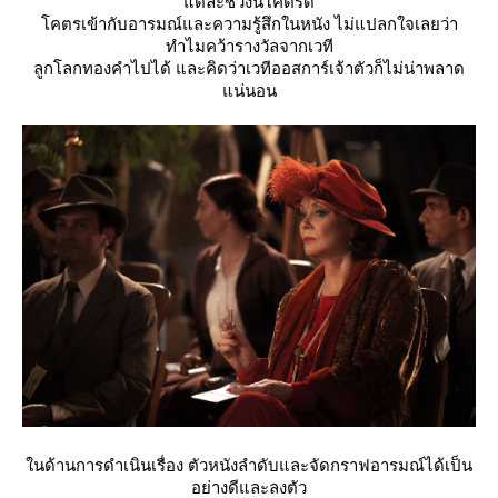
ต่ละช่วงนี่โคตรดี
คตรเข้ากับอารมณ์และความรู้สึกในหนัง ไม่แปลกใจเลยว่า
ทำไมคว้ารางวัลจากเวที
ลูกโลกทองคำไปได้ และคิดว่าเวทีออสการ์เจ้าตัวก็ไม่น่าพลาด
น่นอน
นด้านการดำเนินเรื่อง ตัวหนังลำดับและจัดกราฟอารมณ์ได้เป็น
อย่างดีและลงตัว