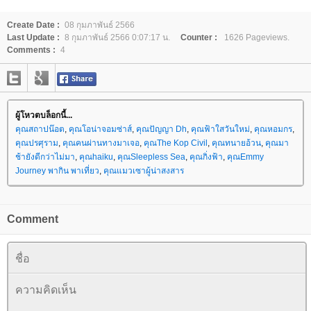
Create Date :
08 กุมภาพันธ์ 2566
Last Update :
8 กุมภาพันธ์ 2566 0:07:17 น.
Counter :
1626 Pageviews.
Comments :
4
ผู้โหวตบล็อกนี้...
คุณสถาปน๊อต
,
คุณโอน่าจอมซ่าส์
,
คุณปัญญา Dh
,
คุณฟ้าใสวันใหม่
,
คุณหอมกร
,
คุณปรศุราม
,
คุณคนผ่านทางมาเจอ
,
คุณThe Kop Civil
,
คุณทนายอ้วน
,
คุณมา
ช้ายังดีกว่าไม่มา
,
คุณhaiku
,
คุณSleepless Sea
,
คุณกิ่งฟ้า
,
คุณEmmy
Journey พากิน พาเที่ยว
,
คุณแมวเซาผู้น่าสงสาร
Comment