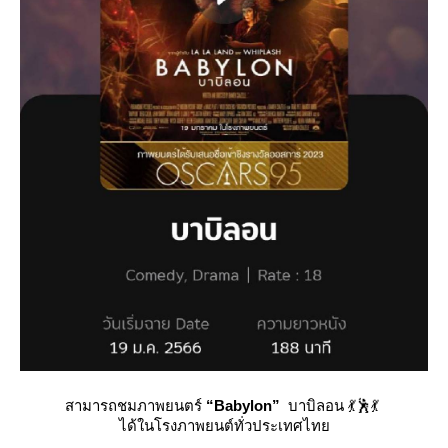
สามารถชมภาพยนตร์
“Babylon”
บาบิลอน 💃🕺💃
ได้ในโรงภาพยนต์ทั่วประเทศไท