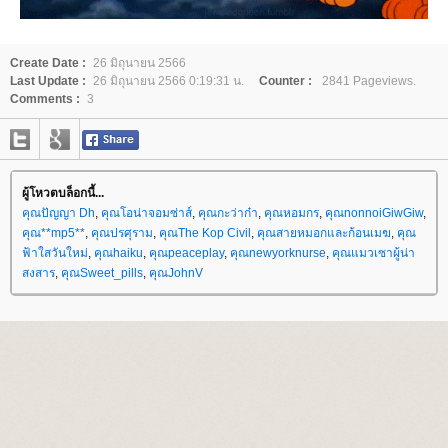
Create Date :
26 มิถุนายน 2566
Last Update :
26 มิถุนายน 2566 0:19:31 น.
Counter :
2841 Pageviews.
Comments :
3
ผู้โหวตบล็อกนี้...
คุณปัญญา Dh
,
คุณโอน่าจอมซ่าส์
,
คุณกะว่าก๋า
,
คุณหอมกร
,
คุณnonnoiGiwGiw
,
คุณ**mp5**
,
คุณปรศุราม
,
คุณThe Kop Civil
,
คุณสายหมอกและก้อนเมฆ
,
คุณ
ฟ้าใสวันใหม่
,
คุณhaiku
,
คุณpeaceplay
,
คุณnewyorknurse
,
คุณแมวเซาผู้น่า
สงสาร
,
คุณSweet_pills
,
คุณJohnV