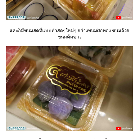
ละก็มีขนมสดที่แบบทำสดๆใหม่ๆ อย่างขนมฝักทอง ขนมถ้ว
ขนมต้มขาว