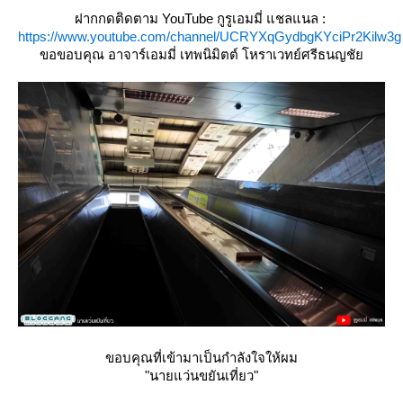
ฝากกดติดตาม YouTube กูรูเอมมี่ แชลแนล :
https://www.youtube.com/channel/UCRYXqGydbgKYciPr2Kilw3g
ขอขอบคุณ อาจาร์เอมมี่ เทพนิมิตต์ โหราเวทย์ศรีธนญชั
ขอบคุณที่เข้ามาเป็นกำลังใจให้ผม
"นายแว่นขยันเที่ยว"