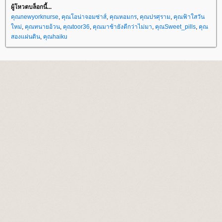
ผู้โหวตบล็อกนี้...
คุณnewyorknurse
,
คุณโอน่าจอมซ่าส์
,
คุณหอมกร
,
คุณปรศุราม
,
คุณฟ้าใสวัน
หม่
,
คุณทนายอ้วน
,
คุณtoor36
,
คุณมาช้ายังดีกว่าไม่มา
,
คุณSweet_pills
,
คุณ
สองแผ่นดิน
,
คุณhaiku