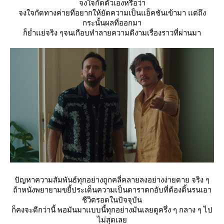
จงใจกัดตัวเองหรือว่า
จงใจกัดทางค่ายที่อยากให้ยัดความเป็นแอ็คชันเข้ามา แต่ถึง
กระนั้นผลที่ออกมา
ก็ย่ำแย่จริง ๆจนเกือบทำลายความดีงามเรื่องราวที่ผ่านมา
ปัญหาความสัมพันธ์ทุกอย่างถูกคลี่คลายลงอย่างง่ายดาย จริง ๆ
ถ้าหนังพยายามขยี้ประเด็นความเป็นดาราตกอับที่ต้องดิ้นรนเอา
ชีวิตรอดในปัจจุบัน
ก็คงจะดีกว่านี้ พอมันมาแบบนี้ทุกอย่างมันเลยดูครึ่ง ๆ กลาง ๆ ไป
ไม่สุดเล